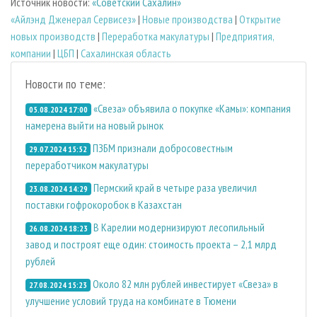
Источник новости:
«Советский Сахалин»
«Айлэнд Дженерал Сервисез»
|
Новые производства
|
Открытие
новых производств
|
Переработка макулатуры
|
Предприятия,
компании
|
ЦБП
|
Сахалинская область
Новости по теме:
«Свеза» объявила о покупке «Камы»: компания
05.08.2024 17:00
намерена выйти на новый рынок
ПЗБМ признали добросовестным
29.07.2024 15:52
переработчиком макулатуры
Пермский край в четыре раза увеличил
23.08.2024 14:29
поставки гофрокоробок в Казахстан
В Карелии модернизируют лесопильный
26.08.2024 18:23
завод и построят еще один: стоимость проекта – 2,1 млрд
рублей
Около 82 млн рублей инвестирует «Свеза» в
27.08.2024 15:23
улучшение условий труда на комбинате в Тюмени