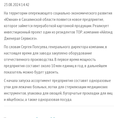
СУШКА ДРЕВЕСИНЫ
ПЕРСОНЫ
КОНТАКТЫ
РЕКЛАМА
23.08.2024 14:42
ПРОИЗВОДСТВО ДРЕВЕСНЫХ ПЛИТ
МОБИЛЬНЫЕ ВЫСТАВКИ
На территории опережающего социально-экономического развития
РЕКЛАМА НА САЙТЕ
«Южная» в Сахалинской области появится новое предприятие,
ДЕРЕВЯННОЕ ДОМОСТРОЕНИЕ
ОФИЦИАЛЬНЫЕ ДЕЛЕГАЦИИ
которое займется переработкой картонной продукции. Реализует
ПРОИЗВОДСТВО МЕБЕЛИ
ПРИОРИТЕТНЫЕ ИНВЕСТПРОЕКТЫ
инвестиционный проект один из резидентов ТОР, компания «Айлэнд
БИОЭНЕРГЕТИКА
Дженерал Сервисез».
RUSSIAN FORESTRY REVIEW
По словам Сергея Попсуева, генерального директора компании, в
ЦБП
ГАЗЕТА ЛЕСПРОМФОРУМ
настоящее время для завода закуплено оборудование
ИНСТРУМЕНТ И МАТЕРИАЛЫ
БИБЛИОТЕКА СПЕЦИАЛИСТА
отечественного производства. В первое время мощность
предприятия составит около 10 млн единиц в год, в дальнейшем
показатель можно будет удвоить.
С начала запуска ассортимент предприятия составят одноразовые
утки для лежачих больных, лотки для стерилизации медицинских
инструментов, упаковка для овощей, бугорчатые прокладки для яиц
и яйцебоксы, а также одноразовая посуда.