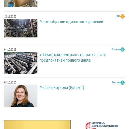
28.11.2025
ЦБП
Многообразие одинаковых решений
04.10.2025
Развитие
«Парижская коммуна» стремится стать
предприятием полного цикла
04.10.2025
Персона
Марина Каунова (PulpFor)