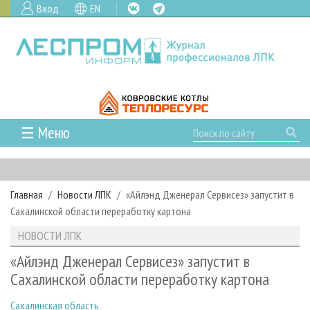
Вход
EN
☰ Меню
ГЛАВНАЯ
РУБРИКИ И ТЕМЫ
Главная
Новости ЛПК
«Айлэнд Дженерал Сервисез» запустит в
РУБРИКИ ЖУРНАЛА
НОВОСТИ
Сахалинской области переработку картона
ЛЕСНОЕ ХОЗЯЙСТВО
КАЛЕНДАРЬ СОБЫТИЙ
ПРОЕКТЫ ЛПИ
НОВОСТИ ЛПК
ЛЕСОЗАГОТОВКА
НОВОСТИ ЛПК
АНАЛИТИКА
АРХИВ
«Айлэнд Дженерал Сервисез» запустит в
ЛЕСОПИЛЕНИЕ
НОВОСТИ ЖУРНАЛА
ПРЕДПРИЯТИЯ ЛПК
АРХИВ ЖУРНАЛОВ
Сахалинской области переработку картона
О ЖУРНАЛЕ
ДЕРЕВООБРАБОТКА
НОВОСТИ КОМПАНИЙ
ЛЕСНЫЕ РЕГИОНЫ РОССИИ
СТАТЬИ
ПОДПИСКА
РЕКЛАМОДАТЕЛЯМ
Сахалинская область