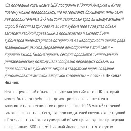
«За последние годы новые ЦБК построили в Южной Америке и Китае,
поэтому можно предположить, что на горизонте ближайших пяти-семи
лет дополнительные 2-3 млн тонн целлюлозы вряд ли найдут активный
спрос. В России за три года на 16 млн кубометров в год упал объем
заготовки хвойной древесины, а производство и экспорт 5 млн
кубометров пиломатериалов потеряно из-за недоступности целого ряда
традиционных рынков. Деревянное домостроение в этой связи –
хороший выход. Пиломатериалы сегодня продаются с минимальной
рентабельностью, поэтому целесообразно переводить объемы их
производства из кубических метров в квадратные через создание
домокомплектов высокой заводской готовности»
, – пояснил
Николай
Иванов
.
Недозагруженный объем лесопиления российского ЛПК, который
может быть востребован в домостроении, эквивалентен в
зависимости от технологии строительства 10-15 млн м² строений
самого разного типа. Сегодня производителей клееных конструкций
в России не так много, а суммарный объем производства продукции
не превышает 300 тыс. м³. Николай Иванов считает, что нужно