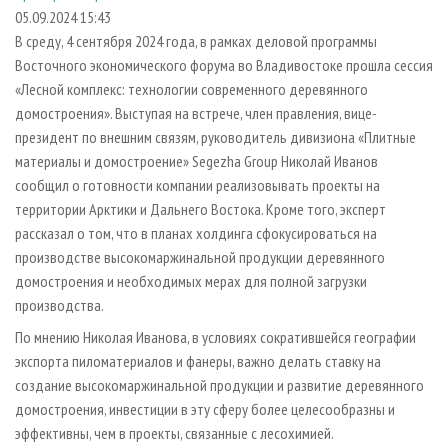
СУШКА ДРЕВЕСИНЫ
ПЕРСОНЫ
КОНТАКТЫ
РЕКЛАМА
05.09.2024 15:43
В среду, 4 сентября 2024 года, в рамках деловой программы
ПРОИЗВОДСТВО ДРЕВЕСНЫХ ПЛИТ
МОБИЛЬНЫЕ ВЫСТАВКИ
РЕКЛАМА НА САЙТЕ
Восточного экономического форума во Владивостоке прошла сессия
ДЕРЕВЯННОЕ ДОМОСТРОЕНИЕ
ОФИЦИАЛЬНЫЕ ДЕЛЕГАЦИИ
«Лесной комплекс: технологии современного деревянного
ПРОИЗВОДСТВО МЕБЕЛИ
домостроения». Выступая на встрече, член правления, вице-
ПРИОРИТЕТНЫЕ ИНВЕСТПРОЕКТЫ
президент по внешним связям, руководитель дивизиона «Плитные
БИОЭНЕРГЕТИКА
RUSSIAN FORESTRY REVIEW
материалы и домостроение» Segezha Group Николай Иванов
ЦБП
ГАЗЕТА ЛЕСПРОМФОРУМ
сообщил о готовности компании реализовывать проекты на
территории Арктики и Дальнего Востока. Кроме того, эксперт
ИНСТРУМЕНТ И МАТЕРИАЛЫ
БИБЛИОТЕКА СПЕЦИАЛИСТА
рассказал о том, что в планах холдинга сфокусироваться на
производстве высокомаржинальной продукции деревянного
домостроения и необходимых мерах для полной загрузки
производства.
По мнению Николая Иванова, в условиях сократившейся географии
экспорта пиломатериалов и фанеры, важно делать ставку на
создание высокомаржинальной продукции и развитие деревянного
домостроения, инвестиции в эту сферу более целесообразны и
эффективны, чем в проекты, связанные с лесохимией.