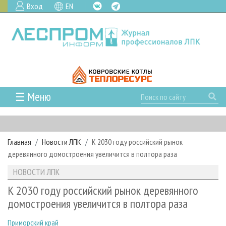
Вход
EN
☰ Меню
ГЛАВНАЯ
РУБРИКИ И ТЕМЫ
Главная
Новости ЛПК
К 2030 году российский рынок
РУБРИКИ ЖУРНАЛА
НОВОСТИ
деревянного домостроения увеличится в полтора раза
ЛЕСНОЕ ХОЗЯЙСТВО
КАЛЕНДАРЬ СОБЫТИЙ
ПРОЕКТЫ ЛПИ
НОВОСТИ ЛПК
ЛЕСОЗАГОТОВКА
НОВОСТИ ЛПК
АНАЛИТИКА
АРХИВ
К 2030 году российский рынок деревянного
ЛЕСОПИЛЕНИЕ
НОВОСТИ ЖУРНАЛА
ПРЕДПРИЯТИЯ ЛПК
АРХИВ ЖУРНАЛОВ
домостроения увеличится в полтора раза
О ЖУРНАЛЕ
ДЕРЕВООБРАБОТКА
НОВОСТИ КОМПАНИЙ
ЛЕСНЫЕ РЕГИОНЫ РОССИИ
СТАТЬИ
ПОДПИСКА
РЕКЛАМОДАТЕЛЯМ
Приморский край