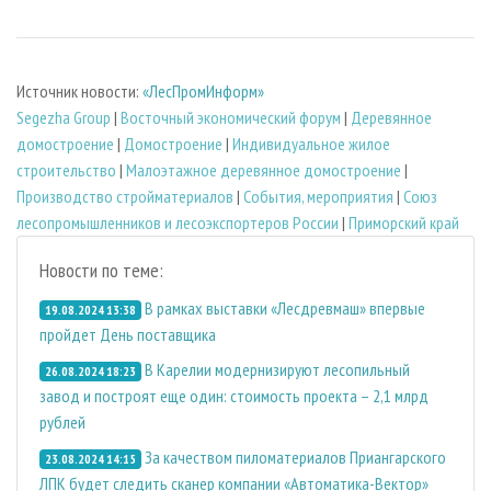
Источник новости:
«ЛесПромИнформ»
Segezha Group
|
Восточный экономический форум
|
Деревянное
домостроение
|
Домостроение
|
Индивидуальное жилое
строительство
|
Малоэтажное деревянное домостроение
|
Производство стройматериалов
|
События, мероприятия
|
Союз
лесопромышленников и лесоэкспортеров России
|
Приморский край
Новости по теме:
В рамках выставки «Лесдревмаш» впервые
19.08.2024 13:38
пройдет День поставщика
В Карелии модернизируют лесопильный
26.08.2024 18:23
завод и построят еще один: стоимость проекта – 2,1 млрд
рублей
За качеством пиломатериалов Приангарского
23.08.2024 14:15
ЛПК будет следить сканер компании «Автоматика-Вектор»