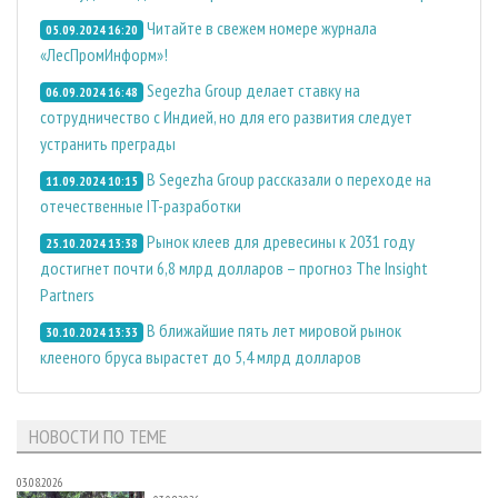
Читайте в свежем номере журнала
05.09.2024 16:20
«ЛесПромИнформ»!
Segezha Group делает ставку на
06.09.2024 16:48
сотрудничество с Индией, но для его развития следует
устранить преграды
В Segezha Group рассказали о переходе на
11.09.2024 10:15
отечественные IT-разработки
Рынок клеев для древесины к 2031 году
25.10.2024 13:38
достигнет почти 6,8 млрд долларов – прогноз The Insight
Partners
В ближайшие пять лет мировой рынок
30.10.2024 13:33
клееного бруса вырастет до 5,4 млрд долларов
НОВОСТИ ПО ТЕМЕ
03.08.2026