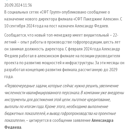
СУШКА ДРЕВЕСИНЫ
ПЕРСОНЫ
КОНТАКТЫ
РЕКЛАМА
20.09.2024 11:36
В социальных сетях «СФТ Групп» опубликовано сообщение о
ПРОИЗВОДСТВО ДРЕВЕСНЫХ ПЛИТ
МОБИЛЬНЫЕ ВЫСТАВКИ
РЕКЛАМА НА САЙТЕ
назначение нового директора филиала «СФТ Пакеджинг Алексин». С
ДЕРЕВЯННОЕ ДОМОСТРОЕНИЕ
ОФИЦИАЛЬНЫЕ ДЕЛЕГАЦИИ
10 сентября 2024 года на пост назначен Александр Федяев.
ПРОИЗВОДСТВО МЕБЕЛИ
ПРИОРИТЕТНЫЕ ИНВЕСТПРОЕКТЫ
Сообщается, что новый топ-менеджер имеет внушительный – 22-
БИОЭНЕРГЕТИКА
летний – опыт работы в производстве гофропродукции, шесть лет
RUSSIAN FORESTRY REVIEW
он занимал должность директора. С февраля 2024 года Александр
ЦБП
ГАЗЕТА ЛЕСПРОМФОРУМ
Федяев работал в алексинском филиале на позиции руководителя
ИНСТРУМЕНТ И МАТЕРИАЛЫ
БИБЛИОТЕКА СПЕЦИАЛИСТА
проекта по развитию мощностей и инфраструктуры. За эти месяцы он
разработал концепцию развития филиала, рассчитанную до 2029
года.
«Первоочередные задачи, которые сейчас нужно решить, увеличение
численности квалифицированного персонала. В компании уже внедрены
инструменты для достижения этой цели: льготное кредитование,
выплаты по итогам года. Кроме этого, необходимо выполнение
бюджетных показателей, и вывод гофропроизводства на проектные
показатели»
, – цитируется в сообщении заявление
Александра
Федяева
.