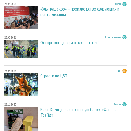
23.03.2026
Развитие
«Ультрадекор» – производство связующих и
центр дизайна
23.03.2026
В центре внимания
Осторожно, двери открываются!
23.03.2026
ЦБП
Страсти по ЦБП
28.11.2025
Развитие
Как в Коми делают клееную балку. «Фанера
Трейд»