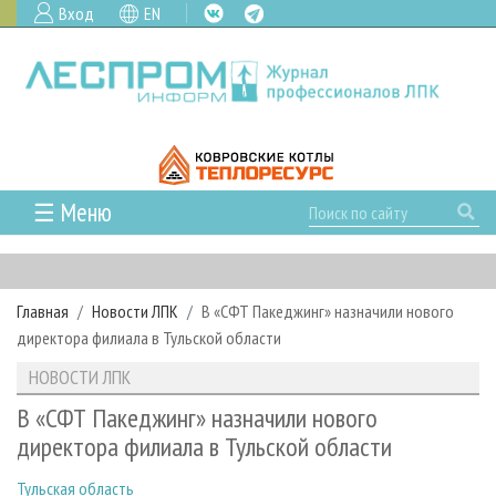
Вход
EN
☰ Меню
ГЛАВНАЯ
РУБРИКИ И ТЕМЫ
Главная
Новости ЛПК
В «СФТ Пакеджинг» назначили нового
РУБРИКИ ЖУРНАЛА
НОВОСТИ
директора филиала в Тульской области
ЛЕСНОЕ ХОЗЯЙСТВО
КАЛЕНДАРЬ СОБЫТИЙ
ПРОЕКТЫ ЛПИ
НОВОСТИ ЛПК
ЛЕСОЗАГОТОВКА
НОВОСТИ ЛПК
АНАЛИТИКА
АРХИВ
В «СФТ Пакеджинг» назначили нового
ЛЕСОПИЛЕНИЕ
НОВОСТИ ЖУРНАЛА
ПРЕДПРИЯТИЯ ЛПК
АРХИВ ЖУРНАЛОВ
директора филиала в Тульской области
О ЖУРНАЛЕ
ДЕРЕВООБРАБОТКА
НОВОСТИ КОМПАНИЙ
ЛЕСНЫЕ РЕГИОНЫ РОССИИ
СТАТЬИ
ПОДПИСКА
РЕКЛАМОДАТЕЛЯМ
Тульская область