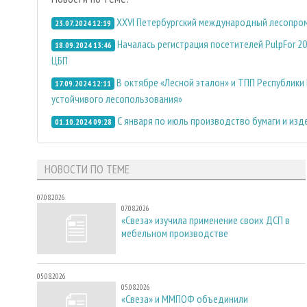
XXVI Петербургский международный лесопро
23.07.2024 12:19
Началась регистрация посетителей PulpFor 2
18.09.2024 13:46
ЦБП
В октябре «Лесной эталон» и ТПП Республики
17.09.2024 12:11
устойчивого лесопользования»
С января по июль производство бумаги и изде
01.10.2024 09:28
НОВОСТИ ПО ТЕМЕ
07.08.2026
07.08.2026
«Свеза» изучила применение своих ДСП в
мебельном производстве
05.08.2026
05.08.2026
«Свеза» и ММПОФ объединили