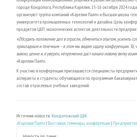
городе Кондопога, Республика Карелия, 15-16 октября 2024 год
организуют группа компаний «Карелия Палп» и Высшая школа тех
университета промышленных технологий и дизайна. Цель конфе
продуктов ЦБП, экологических аспектов деятельности предприя
«Обсудить положение дел в отрасли, обменяться опытом, усилить с
прикладным и точечным – в этом мы видим задачу конференции. То, ч
важно, ценно и, я уверен, непременно даст начало новому витку вза
«Карелии Палп».
К участию в конференции приглашаются специалисты предприяти
аспиранты и студенты, обучающиеся по программам бакалавриат
состав отраслевых учебных заведений.
Источник новости:
Кондопожский ЦБК
«Карелия Палп»
|
Выставки, семинары, конференции
|
Предприятия
Новости по теме: