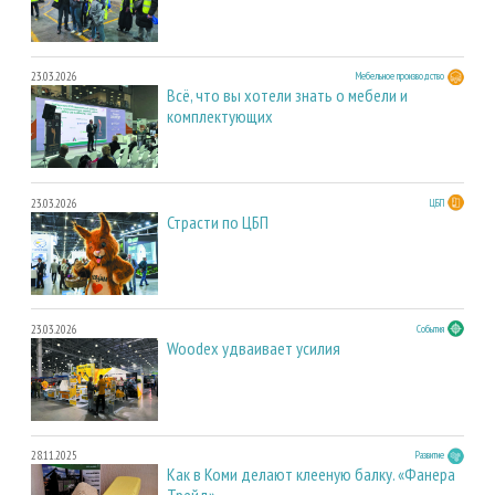
23.03.2026
Мебельное производство
Всё, что вы хотели знать о мебели и
комплектующих
23.03.2026
ЦБП
Страсти по ЦБП
23.03.2026
События
Woodex удваивает усилия
28.11.2025
Развитие
Как в Коми делают клееную балку. «Фанера