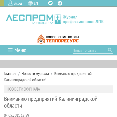
Вход
EN
☰ Меню
ГЛАВНАЯ
РУБРИКИ И ТЕМЫ
Главная
Новости журнала
Вниманию предприятий
РУБРИКИ ЖУРНАЛА
НОВОСТИ
Калининградской области!
ЛЕСНОЕ ХОЗЯЙСТВО
КАЛЕНДАРЬ СОБЫТИЙ
ПРОЕКТЫ ЛПИ
НОВОСТИ ЖУРНАЛА
ЛЕСОЗАГОТОВКА
НОВОСТИ ЛПК
АНАЛИТИКА
АРХИВ
Вниманию предприятий Калининградской
ЛЕСОПИЛЕНИЕ
НОВОСТИ ЖУРНАЛА
ПРЕДПРИЯТИЯ ЛПК
АРХИВ ЖУРНАЛОВ
области!
О ЖУРНАЛЕ
ДЕРЕВООБРАБОТКА
НОВОСТИ КОМПАНИЙ
ЛЕСНЫЕ РЕГИОНЫ РОССИИ
СТАТЬИ
ПОДПИСКА
РЕКЛАМОДАТЕЛЯМ
04.05.2011 18:59