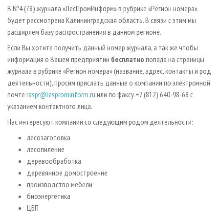
СУШКА ДРЕВЕСИНЫ
ПЕРСОНЫ
КОНТАКТЫ
РЕКЛАМА
В №4 (78) журнала «ЛесПромИнформ» в рубрике «Регион номера»
будет рассмотрена Калининградская область. В связи с этим мы
ПРОИЗВОДСТВО ДРЕВЕСНЫХ ПЛИТ
МОБИЛЬНЫЕ ВЫСТАВКИ
РЕКЛАМА НА САЙТЕ
расширяем базу распространения в данном регионе.
ДЕРЕВЯННОЕ ДОМОСТРОЕНИЕ
ОФИЦИАЛЬНЫЕ ДЕЛЕГАЦИИ
Если Вы хотите получить данный номер журнала, а так же чтобы
ПРОИЗВОДСТВО МЕБЕЛИ
ПРИОРИТЕТНЫЕ ИНВЕСТПРОЕКТЫ
информация о Вашем предприятии
бесплатно
попала на страницы
БИОЭНЕРГЕТИКА
журнала в рубрике «Регион номера» (название, адрес, контакты и род
RUSSIAN FORESTRY REVIEW
деятельности), просим прислать данные о компании по электронной
ЦБП
ГАЗЕТА ЛЕСПРОМФОРУМ
почте
raspr@lesprominform.ru
или по факсу +7 (812) 640-98-68 с
ИНСТРУМЕНТ И МАТЕРИАЛЫ
БИБЛИОТЕКА СПЕЦИАЛИСТА
указанием контактного лица.
Нас интересуют компании со следующим родом деятельности:
лесозаготовка
лесопиление
деревообработка
деревянное домостроение
производство мебели
биоэнергетика
ЦБП