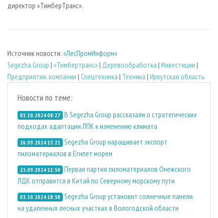
директор «ТимберТранс».
Источник новости:
«ЛесПромИнформ»
Segezha Group
|
«Тимбертранс»
|
Деревообработка
|
Инвестиции
|
Предприятия, компании
|
Спецтехника
|
Техника
|
Иркутская область
Новости по теме:
В Segezha Group рассказали о стратегических
01.10.2024 08:27
подходах адаптации ЛПК к изменению климата
Segezha Group наращивает экспорт
26.09.2024 13:21
пиломатериалов в Египет морем
Первая партия пиломатериалов Онежского
25.09.2024 11:50
ЛДК отправится в Китай по Северному морскому пути
Segezha Group установит солнечные панели
03.10.2024 18:38
на удаленных лесных участках в Вологодской области