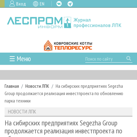
Вход
EN
☰ Меню
ГЛАВНАЯ
РУБРИКИ И ТЕМЫ
Главная
Новости ЛПК
На сибирских предприятиях Segezha
РУБРИКИ ЖУРНАЛА
НОВОСТИ
Group продолжается реализация инвестпроекта по обновлению
ЛЕСНОЕ ХОЗЯЙСТВО
КАЛЕНДАРЬ СОБЫТИЙ
парка техники
ПРОЕКТЫ ЛПИ
ЛЕСОЗАГОТОВКА
НОВОСТИ ЛПК
АНАЛИТИКА
НОВОСТИ ЛПК
АРХИВ
ЛЕСОПИЛЕНИЕ
НОВОСТИ ЖУРНАЛА
ПРЕДПРИЯТИЯ ЛПК
АРХИВ ЖУРНАЛОВ
На сибирских предприятиях Segezha Group
О ЖУРНАЛЕ
продолжается реализация инвестпроекта по
ДЕРЕВООБРАБОТКА
НОВОСТИ КОМПАНИЙ
ЛЕСНЫЕ РЕГИОНЫ РОССИИ
СТАТЬИ
ПОДПИСКА
РЕКЛАМОДАТЕЛЯМ