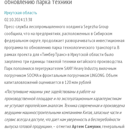
обновлению парка техники
СУШКА ДРЕВЕСИНЫ
ПЕРСОНЫ
КОНТАКТЫ
РЕКЛАМА
Иркутская область
ПРОИЗВОДСТВО ДРЕВЕСНЫХ ПЛИТ
МОБИЛЬНЫЕ ВЫСТАВКИ
РЕКЛАМА НА САЙТЕ
02.10.2024 13:38
ДЕРЕВЯННОЕ ДОМОСТРОЕНИЕ
ОФИЦИАЛЬНЫЕ ДЕЛЕГАЦИИ
Пресс-служба лесопромышленного холдинга Segezha Group
ПРОИЗВОДСТВО МЕБЕЛИ
ПРИОРИТЕТНЫЕ ИНВЕСТПРОЕКТЫ
сообщила, что на предприятиях, расположенных в Сибирском
федеральном округе, продолжает разворачиваться инвестиционная
БИОЭНЕРГЕТИКА
RUSSIAN FORESTRY REVIEW
программа по обновлению парка технологического транспорта. В
ЦБП
ГАЗЕТА ЛЕСПРОМФОРУМ
рамках проекта для «ТимберТранс» в Иркутской области было
закуплено три единицы тяжелой техники китайского производства.
ИНСТРУМЕНТ И МАТЕРИАЛЫ
БИБЛИОТЕКА СПЕЦИАЛИСТА
Парк пополнился перегружателем SANY Heavy Industry, вилочным
погрузчиком SOCMA и фронтальным погрузчиком LINGONG. Объем
капиталовложений оценивается в 120 млн рублей
«Поступившие машины уже задействованы в работе на
производственной площадке и по эксплуатационным характеристикам
не уступают европейским аналогам. Техника современная и произведена
ведущими машиностроительными компаниями Китая, запасные части и
сервис всегда в доступе, что дает нам уверенность в бесперебойности
выпуска готовой продукции»
, – отметил
Артем Самухин
, генеральный