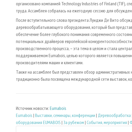
организовано компанией Technology Industries of Finland (TIF),
труда. Ассамблея собралась на ежегодную сессию для обсуждени
После вступительного слова президента Луиджи Де Вито обсуж
деревообрабатывающего оборудования, который был представле
обеспечение более глубокого понимания современного состоян
потенциальных драйверов европейской конкурентоспособности.
производственного процесса, – эта тема в целом и стала центра
поддерживаемом Eumabois, целью которого является повышени
производителями машин и клиентами.
Также на ассамблее был представлен обзор административных н
традиционно была посвящена международной сети выставок, к
Источник новости:
Eumabois
Eumabois
|
Выставки, семинары, конференции
|
Деревообработка
оборудования EUMABOIS
|
За рубежом
|
События, мероприятия
|
Ф