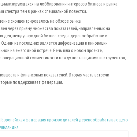
 специализирующаяся на лоббировании интересов бизнеса и рынка
я спектра тем в рамках специальной повестки.
дение сконцентрировалось на обзоре рынка
н через призму множества показателей, направленных на
ия дел, международной бизнес-среды деревообработки и
 Одним из последних является цифровизация и инновации
льной на ежегодной встрече. Речь шла о новом проекте,
е операционной совместимости между поставщиками инструментов,
овшеств и финансовых показателей. Вторая часть встречи
оторые поддерживает федерация.
|
Европейская федерация производителей деревообрабатывающего
инляндия