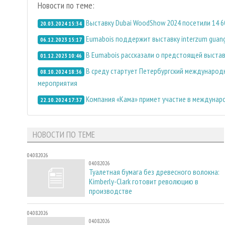
Новости по теме:
Выставку Dubai WoodShow 2024 посетили 14 6
20.03.2024 15:34
Eumabois поддержит выставку interzum guan
06.12.2023 15:17
В Eumabois рассказали о предстоящей выстав
01.12.2023 10:46
В среду стартует Петербургский международ
08.10.2024 18:36
мероприятия
Компания «Кама» примет участие в междунаро
22.10.2024 17:37
НОВОСТИ ПО ТЕМЕ
04.08.2026
04.08.2026
Туалетная бумага без древесного волокна:
Kimberly-Clark готовит революцию в
производстве
04.08.2026
04.08.2026