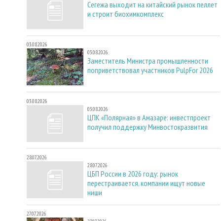
Сегежа выходит на китайский рынок пеллет
и строит биохимкомплекс
03.08.2026
03.08.2026
Заместитель Министра промышленности
поприветствовал участников PulpFor 2026
03.08.2026
03.08.2026
ЦПК «Полярная» в Амазаре: инвестпроект
получил поддержку Минвостокразвития
28.07.2026
28.07.2026
ЦБП России в 2026 году: рынок
перестраивается, компании ищут новые
ниши
27.07.2026