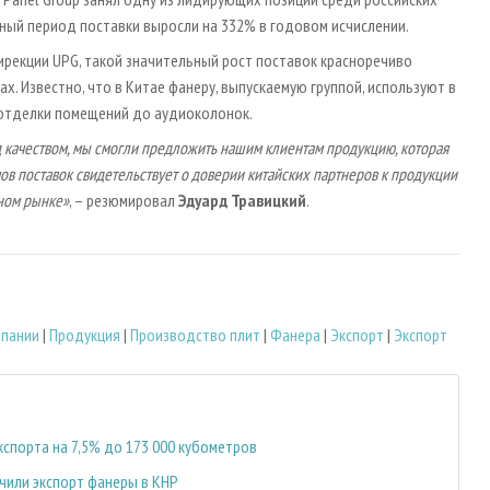
тный период поставки выросли на 332% в годовом исчислении.
рекции UPG, такой значительный рост поставок красноречиво
. Известно, что в Китае фанеру, выпускаемую группой, используют в
 отделки помещений до аудиоколонок.
д качеством, мы смогли предложить нашим клиентам продукцию, которая
ов поставок свидетельствует о доверии китайских партнеров к продукции
ном рынке»
, – резюмировал
Эдуард Травицкий
.
мпании
|
Продукция
|
Производство плит
|
Фанера
|
Экспорт
|
Экспорт
спорта на 7,5% до 173 000 кубометров
чили экспорт фанеры в КНР