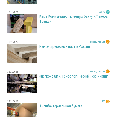
28.11.2025
Развитие
Как в Коми делают клееную балку. «Фанера
Трейд»
28.11.2025
Производство плит
Рынок древесных плит в России
28.11.2025
Производство плит
«истконсалт». Трибологический инжиниринг
28.11.2025
ЦБП
Антибактериальная бумага