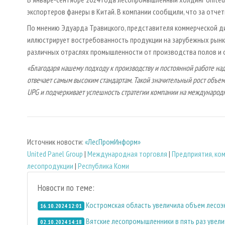
экспортеров фанеры в Китай. В компании сообщили, что за отче
По мнению Эдуарда Травицкого, представителя коммерческой ди
иллюстрирует востребованность продукции на зарубежных рынках
различных отраслях промышленности от производства полов и
«Благодаря нашему подходу к производству и постоянной работе на
отвечает самым высоким стандартам. Такой значительный рост объем
UPG и подчеркивает успешность стратегии компании на международ
Источник новости:
«ЛесПромИнформ»
United Panel Group
|
Международная торговля
|
Предприятия, ко
лесопродукции
|
Республика Коми
Новости по теме:
Костромская область увеличила объем лесоэк
16.10.2024 12:01
Вятские лесопромышленники в пять раз увели
02.10.2024 14:18