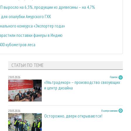
П выросло на 6,5%, продукции из древесины – на 4,7%
 для опалубки Амурского ГХК
ального конкурса «Экспортер года»
нарастили поставки фанеры в Индию
400 кубометров леса
СТАТЬИ ПО ТЕМЕ
23.03.2026
Развитие
«Ультрадекор» – производство связующих
и центр дизайна
23.03.2026
В центре внимания
Осторожно, двери открываются!