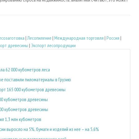
есозаготовка
|
Лесопиление
|
Международная торговля
|
Россия
|
порт древесины
|
Экспорт лесопродукции
ла 62 000 кубометров леса
ые поставили пиломатериалы в Грузию
порт 165 000 кубометров древесины
00 кубометров древесины
000 кубометров древесины
ил 1,3 млн кубометров
и выросло на 5%, бумаги и изделий из нее – на 5,6%
 с центральным расположением осей