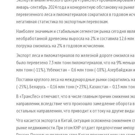
январь-сентябрь 2024 года и конкурентную обстановку на рынке 
перевезенного леса и пиломатериалов сократился в годовом исч
негативная статистика по экспортным перевозкам.
Наиболее значимым и стабильным сегментом рынка сегодня явля
необработанной древесины выросла на 2% и составила 12,6 млн 
погрузка снизилась на 2% в годовом исчислении.
Экспорт леса и пиломатериалов по железной дороге снизился на 
было перевезено 7,3 млн тонн пиломатериалов, что на 9% меньш
млн тонн (-11%), Узбекистан – 0,6 млн тонн (-18%), Азербайджан и
Поставки круглого леса на международные рынки сократились на 
(-25%), Беларусь – 0,16 млн тонн (+23%), Казахстан – 0,13 млн тон
В «ТрансЛес» отмечают, что в числе главным причин снижения 
направлении, вследствие чего произошло замедление оборота в
остальных направлениях, что приводит к оттоку на другие виды
Что касается экспорта в Китай, ситуация осложнена снижением с
рынке недвижимости. При этом КНР отдает предпочтение импор
России. Поскольку правительство Китая принимает меры по стим