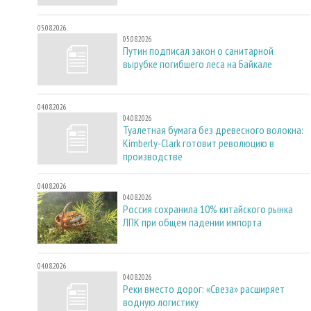
05.08.2026
05.08.2026
Путин подписал закон о санитарной
вырубке погибшего леса на Байкале
04.08.2026
04.08.2026
Туалетная бумага без древесного волокна:
Kimberly-Clark готовит революцию в
производстве
04.08.2026
04.08.2026
Россия сохранила 10% китайского рынка
ЛПК при общем падении импорта
04.08.2026
04.08.2026
Реки вместо дорог: «Свеза» расширяет
водную логистику