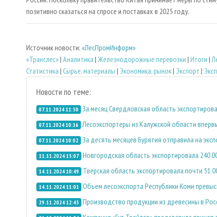
позитивно сказаться на спросе и поставках в 2025 году.
Источник новости:
«ЛесПромИнформ»
«Транслес»
|
Аналитика
|
Железнодорожные перевозки
|
Итоги
|
Л
Статистика
|
Сырье, материалы
|
Экономика, рынок
|
Экспорт
|
Экс
Новости по теме:
За месяц Свердловская область экспортирова
07.11.2024 11:50
Лесоэкспортеры из Калужской области вперв
07.11.2024 10:16
За десять месяцев Бурятия отправила на экс
07.11.2024 10:02
Новгородская область экспортировала 240 0
11.11.2024 15:07
Тверская область экспортировала почти 51 
14.11.2024 10:49
Объем лесоэкспорта Республики Коми превыс
14.11.2024 11:01
Производство продукции из древесины в Росси
29.11.2024 12:45
Компания «Гут Трейлер» представила прицеп