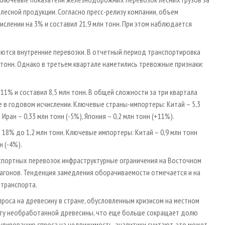
лесной продукции. Согласно пресс-релизу компании, объем
ислении на 3% и составил 21,9 млн тонн. При этом наблюдается
ются внутренние перевозки. В отчетный период транспортировка
тонн. Однако в третьем квартале наметились тревожные признаки:
11% и составил 8,5 млн тонн. В общей сложности за три квартала
е в годовом исчислении. Ключевые страны-импортеры: Китай – 5,3
 Иран – 0,33 млн тонн (-5%), Япония – 0,2 млн тонн (+11%).
18% до 1,2 млн тонн. Ключевые импортеры: Китай – 0,9 млн тонн
н (-4%).
экспортных перевозок инфраструктурные ограничения на Восточном
агонов. Тенденция замедления оборачиваемости отмечается и на
 транспорта.
проса на древесину в стране, обусловленным кризисом на местном
ту необработанной древесины, что еще больше сокращает долю
улированию спроса на недвижимость, аналитики считают, это может