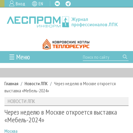
Вход
EN
☰ Меню
ГЛАВНАЯ
РУБРИКИ И ТЕМЫ
Главная
Новости ЛПК
Через неделю в Москве откроется
РУБРИКИ ЖУРНАЛА
НОВОСТИ
выставка «Мебель-2024»
ЛЕСНОЕ ХОЗЯЙСТВО
КАЛЕНДАРЬ СОБЫТИЙ
ПРОЕКТЫ ЛПИ
НОВОСТИ ЛПК
ЛЕСОЗАГОТОВКА
НОВОСТИ ЛПК
АНАЛИТИКА
АРХИВ
Через неделю в Москве откроется выставка
ЛЕСОПИЛЕНИЕ
НОВОСТИ ЖУРНАЛА
ПРЕДПРИЯТИЯ ЛПК
АРХИВ ЖУРНАЛОВ
«Мебель-2024»
О ЖУРНАЛЕ
ДЕРЕВООБРАБОТКА
НОВОСТИ КОМПАНИЙ
ЛЕСНЫЕ РЕГИОНЫ РОССИИ
СТАТЬИ
ПОДПИСКА
РЕКЛАМОДАТЕЛЯМ
Москва