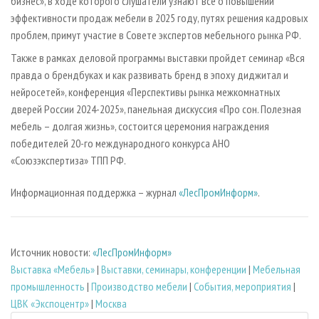
бизнес», в ходе которого слушатели узнают все о повышении
эффективности продаж мебели в 2025 году, путях решения кадровых
проблем, примут участие в Совете экспертов мебельного рынка РФ.
Также в рамках деловой программы выставки пройдет семинар «Вся
правда о брендбуках и как развивать бренд в эпоху диджитал и
нейросетей», конференция «Перспективы рынка межкомнатных
дверей России 2024-2025», панельная дискуссия «Про сон. Полезная
мебель – долгая жизнь», состоится церемония награждения
победителей 20-го международного конкурса АНО
«Союзэкспертиза» ТПП РФ.
Информационная поддержка – журнал
«ЛесПромИнформ»
.
Источник новости:
«ЛесПромИнформ»
Выставка «Мебель»
|
Выставки, семинары, конференции
|
Мебельная
промышленность
|
Производство мебели
|
События, мероприятия
|
ЦВК «Экспоцентр»
|
Москва