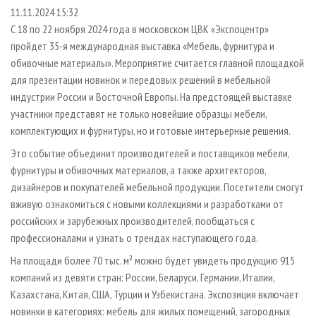
СУШКА ДРЕВЕСИНЫ
ПЕРСОНЫ
КОНТАКТЫ
РЕКЛАМА
11.11.2024 15:32
С 18 по 22 ноября 2024 года в московском ЦВК «Экспоцентр»
ПРОИЗВОДСТВО ДРЕВЕСНЫХ ПЛИТ
МОБИЛЬНЫЕ ВЫСТАВКИ
РЕКЛАМА НА САЙТЕ
пройдет 35-я международная выставка «Мебель, фурнитура и
ДЕРЕВЯННОЕ ДОМОСТРОЕНИЕ
ОФИЦИАЛЬНЫЕ ДЕЛЕГАЦИИ
обивочные материалы». Мероприятие считается главной площадкой
ПРОИЗВОДСТВО МЕБЕЛИ
для презентации новинок и передовых решений в мебельной
ПРИОРИТЕТНЫЕ ИНВЕСТПРОЕКТЫ
индустрии России и Восточной Европы. На предстоящей выставке
БИОЭНЕРГЕТИКА
RUSSIAN FORESTRY REVIEW
участники представят не только новейшие образцы мебели,
ЦБП
ГАЗЕТА ЛЕСПРОМФОРУМ
комплектующих и фурнитуры, но и готовые интерьерные решения.
ИНСТРУМЕНТ И МАТЕРИАЛЫ
БИБЛИОТЕКА СПЕЦИАЛИСТА
Это событие объединит производителей и поставщиков мебели,
фурнитуры и обивочных материалов, а также архитекторов,
дизайнеров и покупателей мебельной продукции. Посетители смогут
вживую ознакомиться с новыми коллекциями и разработками от
российских и зарубежных производителей, пообщаться с
профессионалами и узнать о трендах наступающего года.
На площади более 70 тыс. м² можно будет увидеть продукцию 915
компаний из девяти стран: России, Беларуси, Германии, Италии,
Казахстана, Китая, США, Турции и Узбекистана. Экспозиция включает
новинки в категориях: мебель для жилых помещений, загородных