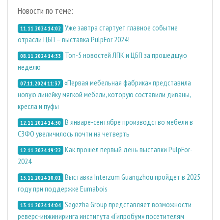
Новости по теме:
Уже завтра стартует главное событие
11.11.2024 14:02
отрасли ЦБП – выставка PulpFor 2024!
Топ-5 новостей ЛПК и ЦБП за прошедшую
08.11.2024 14:33
неделю
«Первая мебельная фабрика» представила
07.11.2024 11:37
новую линейку мягкой мебели, которую составили диваны,
кресла и пуфы
В январе-сентябре производство мебели в
12.11.2024 14:50
СЗФО увеличилось почти на четверть
Как прошел первый день выставки PulpFor-
12.11.2024 19:22
2024
Выставка Interzum Guangzhou пройдет в 2025
13.11.2024 10:01
году при поддержке Eumabois
Segezha Group представляет возможности
13.11.2024 14:04
реверс-инжиниринга института «Гипробум» посетителям