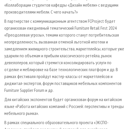
«Коллаборации студентов кафедры «Дизайн мебели» с ведущими
производителями мебели. С чего начать?»
В партнерстве с коммуникационным агентством FCProject будет
организован ежедневный тематический Furniture Retail Fest 2024
«Преодолевая угрозы», темами которого станут потребительская
неопределенность, вызванная отменой льготной ипотеки и
замедлением жилищного строительства, маркетплейсы, которые уже
ударили по объемам и прибыли классического ретейла, рынок
девелоперов, который стремится консолидировать услуги по
отделке и меблировке на базе технологических платформ и др. В
рамках фестиваля пройдут мастер-классы от маркетплейсов и
диджитал-экспертов, форум поставщиков мебельных компонентов
Furniture Supplier Forum и др.
Для китайских экспонентов будет организован форум на китайском
языке «Работа китайских компаний с Россией: перспективы и тренды
мебельного рынка».
В рамках специального образовательного проекта «ЭКСПО-