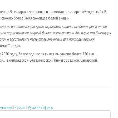
ев на 9 гектарах горельника в национальном парке «Мещерский». В
ысажено более 3600 саженцев белой акации.
ного сочетания ландшафтов: огромного количества болот, рек и лесов
ам и поддерживают водный баланс всего региона. Мы рады, что благодаря
то» и восстановить часть столь значимых для природы лесных
КлиматФонда».
 2050 году. За последние пять лет высажено более 750 тыс.
ой, Ленинградской, Владимирской, Нижегородской, Самарской,
омпании
|
Россия
|
Русклиматфонд