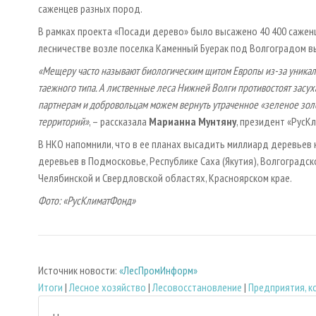
саженцев разных пород.
В рамках проекта «Посади дерево» было высажено 40 400 саженц
лесничестве возле поселка Каменный Буерак под Волгоградом в
«Мещеру часто называют биологическим щитом Европы из-за уникаль
таежного типа. А лиственные леса Нижней Волги противостоят засух
партнерам и добровольцам можем вернуть утраченное «зеленое золо
территорий»
, – рассказала
Марианна Мунтяну
, президент «Рус
В НКО напомнили, что в ее планах высадить миллиард деревьев к
деревьев в Подмосковье, Республике Саха (Якутия), Волгоградск
Челябинской и Свердловской областях, Красноярском крае.
Фото: «РусКлиматФонд»
Источник новости:
«ЛесПромИнформ»
Итоги
|
Лесное хозяйство
|
Лесовосстановление
|
Предприятия, к