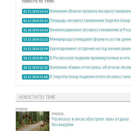
Новости по теме:
Компания «Волга» провела лесовосстановлен
01.11.2024 14:24
Площадь лесовосстановления Segezha Group в
01.11.2024 13:55
Компенсационное лесовосстановление в Рос
31.10.2024 14:14
Минприроды утвердило форму и состав данн
15.11.2024 11:12
Европарламент отсрочил на год начало реал
15.11.2024 12:19
В Рослесхозе подвели промежуточные итоги 
18.11.2024 09:56
Компания «Кама» отчиталась об итогах лесов
20.11.2024 11:30
В Segezha Group подвели итоги лесовосстан
21.11.2024 15:08
НОВОСТИ ПО ТЕМЕ
07.08.2026
07.08.2026
Рослесхоз: в лесах обустроят зоны отдыха
без вырубки