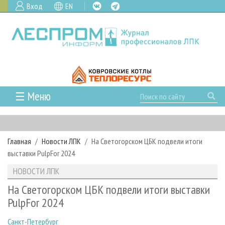
Вход
EN
☰ Меню
ГЛАВНАЯ
РУБРИКИ И ТЕМЫ
Главная
Новости ЛПК
На Светогорском ЦБК подвели итоги
РУБРИКИ ЖУРНАЛА
НОВОСТИ
выставки PulpFor 2024
ЛЕСНОЕ ХОЗЯЙСТВО
КАЛЕНДАРЬ СОБЫТИЙ
ПРОЕКТЫ ЛПИ
НОВОСТИ ЛПК
ЛЕСОЗАГОТОВКА
НОВОСТИ ЛПК
АНАЛИТИКА
АРХИВ
На Светогорском ЦБК подвели итоги выставки
ЛЕСОПИЛЕНИЕ
НОВОСТИ ЖУРНАЛА
ПРЕДПРИЯТИЯ ЛПК
АРХИВ ЖУРНАЛОВ
PulpFor 2024
О ЖУРНАЛЕ
ДЕРЕВООБРАБОТКА
НОВОСТИ КОМПАНИЙ
ЛЕСНЫЕ РЕГИОНЫ РОССИИ
СТАТЬИ
ПОДПИСКА
РЕКЛАМОДАТЕЛЯМ
Санкт-Петербург