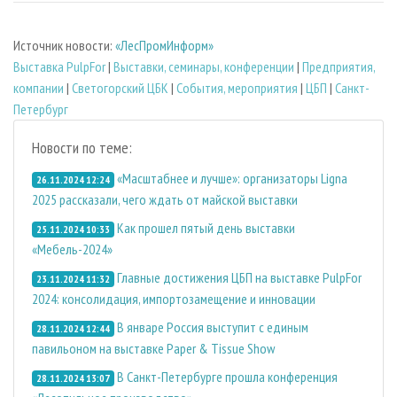
Источник новости:
«ЛесПромИнформ»
Выставка PulpFor
|
Выставки, семинары, конференции
|
Предприятия,
компании
|
Светогорский ЦБК
|
События, мероприятия
|
ЦБП
|
Санкт-
Петербург
Новости по теме:
«Масштабнее и лучше»: организаторы Ligna
26.11.2024 12:24
2025 рассказали, чего ждать от майской выставки
Как прошел пятый день выставки
25.11.2024 10:33
«Мебель-2024»
Главные достижения ЦБП на выставке PulpFor
23.11.2024 11:32
2024: консолидация, импортозамещение и инновации
В январе Россия выступит с единым
28.11.2024 12:44
павильоном на выставке Paper & Tissue Show
В Санкт-Петербурге прошла конференция
28.11.2024 13:07