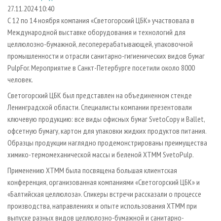
СУШКА ДРЕВЕСИНЫ
ПЕРСОНЫ
КОНТАКТЫ
РЕКЛАМА
27.11.2024 10:40
С 12 по 14 ноября компания «Светогорский ЦБК» участвовала в
ПРОИЗВОДСТВО ДРЕВЕСНЫХ ПЛИТ
МОБИЛЬНЫЕ ВЫСТАВКИ
РЕКЛАМА НА САЙТЕ
Международной выставке оборудования и технологий для
ДЕРЕВЯННОЕ ДОМОСТРОЕНИЕ
ОФИЦИАЛЬНЫЕ ДЕЛЕГАЦИИ
целлюлозно-бумажной, лесоперерабатывающей, упаковочной
ПРОИЗВОДСТВО МЕБЕЛИ
промышленности и отрасли санитарно-гигиенических видов бумаг
ПРИОРИТЕТНЫЕ ИНВЕСТПРОЕКТЫ
PulpFor. Мероприятие в Санкт-Петербурге посетили около 8000
БИОЭНЕРГЕТИКА
RUSSIAN FORESTRY REVIEW
человек.
ЦБП
ГАЗЕТА ЛЕСПРОМФОРУМ
Светогорский ЦБК был представлен на объединенном стенде
ИНСТРУМЕНТ И МАТЕРИАЛЫ
БИБЛИОТЕКА СПЕЦИАЛИСТА
Ленинградской области. Специалисты компании презентовали
ключевую продукцию: все виды офисных бумаг SvetoCopy и Ballet,
офсетную бумагу, картон для упаковки жидких продуктов питания.
Образцы продукции наглядно продемонстрированы преимущества
химико-термомеханической массы и беленой ХТММ SvetoPulp.
Применению ХТММ была посвящена большая клиентская
конференция, организованная компаниями «Светогорский ЦБК» и
«Балтийская целлюлоза». Спикеры встречи рассказали о процессе
производства, направлениях и опыте использования ХТММ при
выпуске разных видов целлюлозно-бумажной и санитарно-