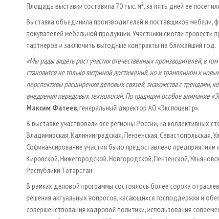
Площадь выставки составила 70 тыс. м², за пять дней ее посетил
Выставка объединила производителей и поставщиков мебели, ф
покупателей мебельной продукции. Участники смогли провести 
партнеров и заключить выгодные контракты на ближайший год.
«Мы рады видеть рост участия отечественных производителей, в том
становится не только витриной достижений, но и трамплином к нов
перспективы расширения деловых связей, знакомства с трендами, ко
внедрения передовых технологий. По традиции особое внимание «
Максим Фатеев
, генеральный директор АО «Экспоцентр».
В выставке участвовали все регионы России, на коллективных с
Владимирская, Калининградская, Пензенская, Севастопольская, У
Софинансирование участия было предоставлено предприятиям из
Кировской, Нижегородской, Новгородской, Пензенской, Ульяновск
Республики Татарстан.
В рамках деловой программы состоялось более сорока отрасле
решения актуальных вопросов, касающихся господдержки и обе
совершенствования кадровой политики, использования современ