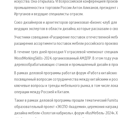
искусства. Она открылась VI Всероссийской конференцией произ
промышленности и торговли России Антон Алиханов, президент
Иртуганов и ведущие специалисты отрасли.
Союз дизайнеров и архитекторов организовал «Бизнес-клуб для
ведущих экспертов в области дизайна, которые рассказали о св
Участники совещания «Расширение поставок отечественной меб
расширения ассортимента поставок мебели российского производ
В течение трех дней проходил V отраслевой чемпионат специ
WoodWorkingSkills-2024, организованный АМДПР. В этом году уча
деревообрабатывающих станков и промышленный дизайн в про
В рамках деловой программы работал форум «Работа китайских 
посвященный вопросам сотрудничества между китайскими и росс
ключевые вопросы и тренды мебельного рынка, в том числе лок
операции между Россией и Китаем.
Также в рамках деловой программы прошли тематический Furnitur
образовательный проект «ЭКСПО-Академия», церемония награж
дизайна мебели «Золотая кабриоль», форум «RusМебель-2024», 