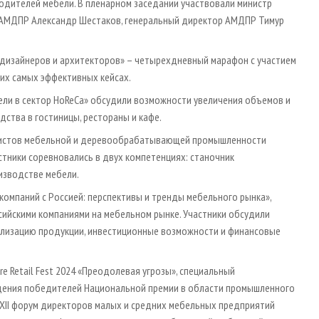
водителей мебели. В пленарном заседании участвовали министр
 АМДПР Александр Шестаков, генеральный директор АМДПР Тимур
 дизайнеров и архитекторов» – четырехдневный марафон с участием
оих самых эффективных кейсах.
ели в сектор HoReCa» обсудили возможности увеличения объемов и
ства в гостиницы, рестораны и кафе.
алистов мебельной и деревообрабатывающей промышленности
стники соревновались в двух компетенциях: станочник
изводстве мебели.
компаний с Россией: перспективы и тренды мебельного рынка»,
ийскими компаниями на мебельном рынке. Участники обсудили
ализацию продукции, инвестиционные возможности и финансовые
e Retail Fest 2024 «Преодолевая угрозы», специальный
дения победителей Национальной премии в области промышленного
XXII форум директоров малых и средних мебельных предприятий