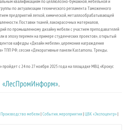
нальным квалификациям по целлюлозно-бумажной, мебельной и
руппы по актуализации технического регламента Таможенного
стием предприятий легкой, химической, металлообрабатывающей
енности. Поставки тканей, лакокрасочных материалов,
рий по промышленному дизайну мебели с участием преподавателей
и в эпоху перемен на примере студенческих проектов», открытый
дентов кафедры «Дизайн мебели», церемония награждения
» ТПП РФ, сессия «Декоративные панели Kastamonu. Тренды.
 пройдет c 24 по 27 ноября 2025 года на площадке МВЦ «Крокус
л
«ЛесПромИнформ»
.
|
Производство мебели
|
События, мероприятия
|
ЦВК «Экспоцентр»
|