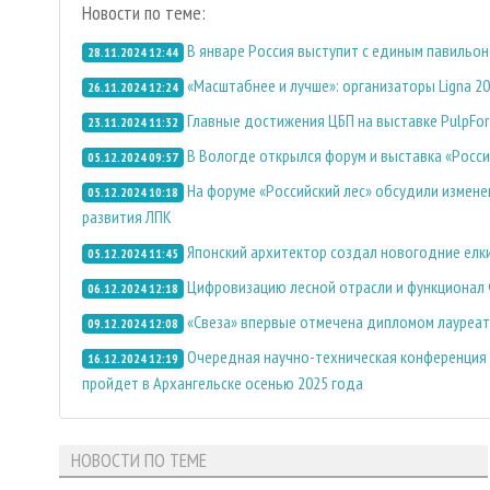
Новости по теме:
В январе Россия выступит с единым павильон
28.11.2024 12:44
«Масштабнее и лучше»: организаторы Ligna 20
26.11.2024 12:24
Главные достижения ЦБП на выставке PulpFor
23.11.2024 11:32
В Вологде открылся форум и выставка «Росси
05.12.2024 09:57
На форуме «Российский лес» обсудили измене
05.12.2024 10:18
развития ЛПК
Японский архитектор создал новогодние елк
05.12.2024 11:45
Цифровизацию лесной отрасли и функционал 
06.12.2024 12:18
«Свеза» впервые отмечена дипломом лауреата
09.12.2024 12:08
Очередная научно-техническая конференция
16.12.2024 12:19
пройдет в Архангельске осенью 2025 года
НОВОСТИ ПО ТЕМЕ