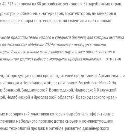
и 41 723 человека из 88 российских регионов и 57 зарубежных стран.
урнитуры и обивочных материалов, архитекторов, дизайнеров и
прямые переговоры с потенциальными клиентами, найти новых
 числе представителей малого и среднего бизнеса, для которых выставка
ым возможностям. «Мебель-2024» открывает перед участниками
торые будут актуальны в следующем году, а также обмена опытом и
Экспоцентр» уделяет работе с молодыми профессионалами»
, – отметил
тендах продукцию своих производителей представили Архангельская,
льяновская и Челябинская области, а также Республика Марий Эл.
 Брянской, Владимирской, Вологодской, Ивановской, Калужской,
ой, Челябинской и Ярославской областей, Краснодарского края и
вых мероприятий, участники которых выработали эффективные
спечения мебельного производства сырьем и комплектующими,
ных технологий продаж в ритейле, развития дизайнерского