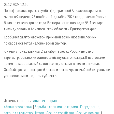
СУШКА ДРЕВЕСИНЫ
ПЕРСОНЫ
КОНТАКТЫ
РЕКЛАМА
02.12.2024 12:30
По информации пресс-службы федеральной Авиалесоохраны, на
ПРОИЗВОДСТВО ДРЕВЕСНЫХ ПЛИТ
МОБИЛЬНЫЕ ВЫСТАВКИ
РЕКЛАМА НА САЙТЕ
минувшей неделе, 25 ноября – 1 декабря 2024 года, в лесах России
ДЕРЕВЯННОЕ ДОМОСТРОЕНИЕ
ОФИЦИАЛЬНЫЕ ДЕЛЕГАЦИИ
было потушено три пожара. Возгорания на площади 96,5 гектара
ПРОИЗВОДСТВО МЕБЕЛИ
ликвидировали в Архангельской области и Приморском крае.
ПРИОРИТЕТНЫЕ ИНВЕСТПРОЕКТЫ
БИОЭНЕРГЕТИКА
Сообщается, что ключевой причиной возникновения лесных
RUSSIAN FORESTRY REVIEW
пожаров остается человеческий фактор.
ЦБП
ГАЗЕТА ЛЕСПРОМФОРУМ
К началу понедельника, 2 декабря, в лесах России не было
ИНСТРУМЕНТ И МАТЕРИАЛЫ
БИБЛИОТЕКА СПЕЦИАЛИСТА
зарегистрировано ни одного действующего пожара. В настоящее
время пожароопасный сезон все еще открыт в шести регионах.
Особый противопожарный режим и режим чрезвычайной ситуации не
установлены ни в одном субъекте.
Источник новости:
Авиалесоохрана
«Авиалесоохрана»
|
Борьба с лесными пожарами
|
Государство,
законодательство
|
Итоги
|
Лесное хозяйство
|
Лесные пожары
|