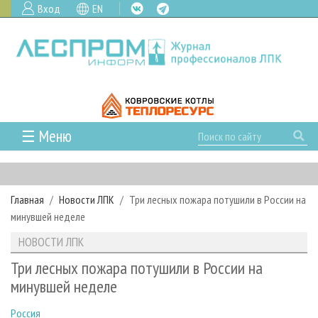
Вход
EN
☰ Меню
ГЛАВНАЯ
РУБРИКИ И ТЕМЫ
Главная
Новости ЛПК
Три лесных пожара потушили в России на
РУБРИКИ ЖУРНАЛА
НОВОСТИ
минувшей неделе
ЛЕСНОЕ ХОЗЯЙСТВО
КАЛЕНДАРЬ СОБЫТИЙ
ПРОЕКТЫ ЛПИ
НОВОСТИ ЛПК
ЛЕСОЗАГОТОВКА
НОВОСТИ ЛПК
АНАЛИТИКА
АРХИВ
Три лесных пожара потушили в России на
ЛЕСОПИЛЕНИЕ
НОВОСТИ ЖУРНАЛА
ПРЕДПРИЯТИЯ ЛПК
АРХИВ ЖУРНАЛОВ
минувшей неделе
О ЖУРНАЛЕ
ДЕРЕВООБРАБОТКА
НОВОСТИ КОМПАНИЙ
ЛЕСНЫЕ РЕГИОНЫ РОССИИ
СТАТЬИ
ПОДПИСКА
РЕКЛАМОДАТЕЛЯМ
Россия