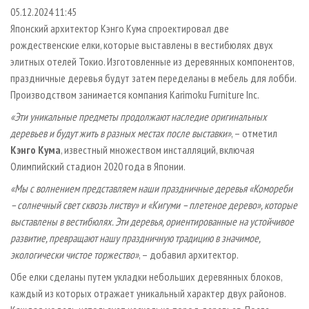
СУШКА ДРЕВЕСИНЫ
ПЕРСОНЫ
КОНТАКТЫ
РЕКЛАМА
05.12.2024 11:45
Японский архитектор Кэнго Кума спроектировал две
ПРОИЗВОДСТВО ДРЕВЕСНЫХ ПЛИТ
МОБИЛЬНЫЕ ВЫСТАВКИ
РЕКЛАМА НА САЙТЕ
рождественские елки, которые выставлены в вестибюлях двух
ДЕРЕВЯННОЕ ДОМОСТРОЕНИЕ
ОФИЦИАЛЬНЫЕ ДЕЛЕГАЦИИ
элитных отелей Токио. Изготовленные из деревянных компонентов,
ПРОИЗВОДСТВО МЕБЕЛИ
праздничные деревья будут затем переделаны в мебель для лобби.
ПРИОРИТЕТНЫЕ ИНВЕСТПРОЕКТЫ
Производством занимается компания Karimoku Furniture Inc.
БИОЭНЕРГЕТИКА
RUSSIAN FORESTRY REVIEW
«Эти уникальные предметы продолжают наследие оригинальных
ЦБП
ГАЗЕТА ЛЕСПРОМФОРУМ
деревьев и будут жить в разных местах после выставки»
, – отметил
ИНСТРУМЕНТ И МАТЕРИАЛЫ
БИБЛИОТЕКА СПЕЦИАЛИСТА
Кэнго Кума
, известный множеством инсталляций, включая
Олимпийский стадион 2020 года в Японии.
«Мы с волнением представляем наши праздничные деревья «Комореби
– солнечный свет сквозь листву» и «Кигуми – плетеное дерево», которые
выставлены в вестибюлях. Эти деревья, ориентированные на устойчивое
развитие, превращают нашу праздничную традицию в значимое,
экологически чистое торжество»
, – добавил архитектор.
Обе елки сделаны путем укладки небольших деревянных блоков,
каждый из которых отражает уникальный характер двух районов.