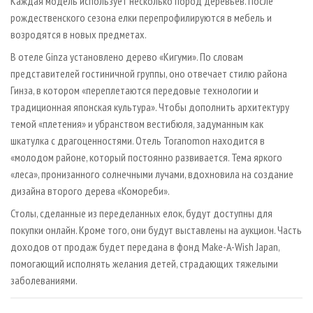
Каждая модель использует несколько пород деревьев. После
рождественского сезона елки перепрофилируются в мебель и
возродятся в новых предметах.
В отеле Ginza установлено дерево «Кигуми». По словам
представителей гостиничной группы, оно отвечает стилю района
Гинза, в котором «переплетаются передовые технологии и
традиционная японская культура». Чтобы дополнить архитектуру
темой «плетения» и убранством вестибюля, задуманным как
шкатулка с драгоценностями. Отель Toranomon находится в
«молодом районе, который постоянно развивается. Тема яркого
«леса», пронизанного солнечными лучами, вдохновила на создание
дизайна второго дерева «Комореби».
Столы, сделанные из переделанных елок, будут доступны для
покупки онлайн. Кроме того, они будут выставлены на аукцион. Часть
доходов от продаж будет передана в фонд Make-A-Wish Japan,
помогающий исполнять желания детей, страдающих тяжелыми
заболеваниями.