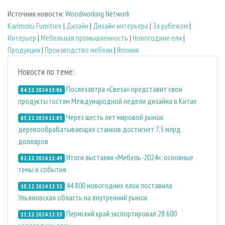
Источник новости:
Woodworking Network
Karimoku Furniture
|
Дизайн
|
Дизайн интерьера
|
За рубежом
|
Интерьер
|
Мебельная промышленность
|
Новогодние ели
|
Продукция
|
Производство мебели
|
Япония
Новости по теме:
Послезавтра «Свеза» представит свои
04.12.2024 13:06
продукты гостям Международной недели дизайна в Китае
Через шесть лет мировой рынок
03.12.2024 11:05
деревообрабатывающих станков достигнет 7,5 млрд
долларов
Итоги выставки «Мебель-2024»: основные
02.12.2024 11:49
темы и события
44 800 новогодних елок поставила
10.12.2024 12:33
Ульяновская область на внутренний рынок
Пермский край экспортировал 28 600
11.12.2024 12:33