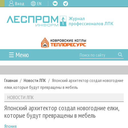
Вход
EN
☰ Меню
ГЛАВНАЯ
РУБРИКИ И ТЕМЫ
Главная
Новости ЛПК
Японский архитектор создал новогодние
РУБРИКИ ЖУРНАЛА
НОВОСТИ
елки, которые будут превращены в мебель
ЛЕСНОЕ ХОЗЯЙСТВО
КАЛЕНДАРЬ СОБЫТИЙ
ПРОЕКТЫ ЛПИ
НОВОСТИ ЛПК
ЛЕСОЗАГОТОВКА
НОВОСТИ ЛПК
АНАЛИТИКА
АРХИВ
Японский архитектор создал новогодние елки,
ЛЕСОПИЛЕНИЕ
НОВОСТИ ЖУРНАЛА
ПРЕДПРИЯТИЯ ЛПК
АРХИВ ЖУРНАЛОВ
которые будут превращены в мебель
О ЖУРНАЛЕ
ДЕРЕВООБРАБОТКА
НОВОСТИ КОМПАНИЙ
ЛЕСНЫЕ РЕГИОНЫ РОССИИ
СТАТЬИ
ПОДПИСКА
РЕКЛАМОДАТЕЛЯМ
Япония