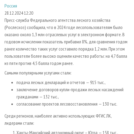
СУШКА ДРЕВЕСИНЫ
ПЕРСОНЫ
КОНТАКТЫ
РЕКЛАМА
Россия
28.12.2024 12:20
ПРОИЗВОДСТВО ДРЕВЕСНЫХ ПЛИТ
МОБИЛЬНЫЕ ВЫСТАВКИ
РЕКЛАМА НА САЙТЕ
Пресс-служба Федерального агентства лесного хозяйства
ДЕРЕВЯННОЕ ДОМОСТРОЕНИЕ
ОФИЦИАЛЬНЫЕ ДЕЛЕГАЦИИ
(Рослесхоз) сообщила, что в 2024 годе лесопользователям было
ПРОИЗВОДСТВО МЕБЕЛИ
ПРИОРИТЕТНЫЕ ИНВЕСТПРОЕКТЫ
оказано около 1,3 млн отраслевых услуг в электронном формате. В
годовом исчислении показатель прибавил 8%, для сравнения годом
БИОЭНЕРГЕТИКА
RUSSIAN FORESTRY REVIEW
ранее количество таких услуг составило порядка 1,2 млн. При этом
ЦБП
ГАЗЕТА ЛЕСПРОМФОРУМ
пользователи более высоко оценили качество работы: на 4,7 балла
из пяти против 4,5 балла годом ранее.
ИНСТРУМЕНТ И МАТЕРИАЛЫ
БИБЛИОТЕКА СПЕЦИАЛИСТА
Самыми популярными услугами стали:
подача лесных деклараций и отчетов — 915 тыс.,
заключение договоров купли-продажи лесных насаждений
гражданами — 132 тыс.,
согласование проектов лесовосстановления — 130 тыс.
Среди регионов, наиболее активно использующих ФГИС ЛК,
лидерами стали:
Ханты-Мансийский автономный округ – Югра — 158 тыс.,