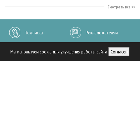
Смотреть все
Подписка
Рекламодателям
Архив журналов
Контакты
Мы используем cookie для улучшения работы сайта
Согласен
ВАЖНОЕ
НОВОСТИ
РУБРИКИ И ТЕМЫ
О ЖУРНАЛЕ
Свидетельство о регистрации средства массовой информации ПИ №ФС77-36401 от
28.05.2009
Леспроминформ. 2002 - 2022