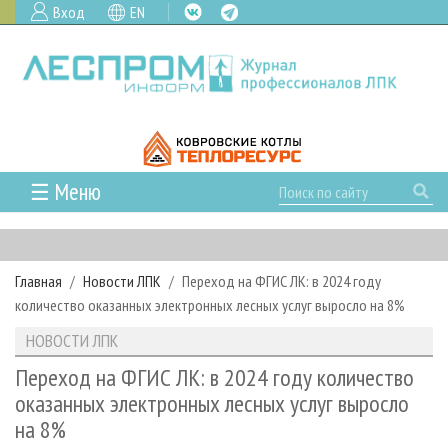
Вход
EN
☰ Меню
ГЛАВНАЯ
РУБРИКИ И ТЕМЫ
Главная
Новости ЛПК
Переход на ФГИС ЛК: в 2024 году
РУБРИКИ ЖУРНАЛА
НОВОСТИ
количество оказанных электронных лесных услуг выросло на 8%
ЛЕСНОЕ ХОЗЯЙСТВО
КАЛЕНДАРЬ СОБЫТИЙ
ПРОЕКТЫ ЛПИ
НОВОСТИ ЛПК
ЛЕСОЗАГОТОВКА
НОВОСТИ ЛПК
АНАЛИТИКА
АРХИВ
Переход на ФГИС ЛК: в 2024 году количество
ЛЕСОПИЛЕНИЕ
НОВОСТИ ЖУРНАЛА
ПРЕДПРИЯТИЯ ЛПК
АРХИВ ЖУРНАЛОВ
оказанных электронных лесных услуг выросло
О ЖУРНАЛЕ
на 8%
ДЕРЕВООБРАБОТКА
НОВОСТИ КОМПАНИЙ
ЛЕСНЫЕ РЕГИОНЫ РОССИИ
СТАТЬИ
ПОДПИСКА
РЕКЛАМОДАТЕЛЯМ