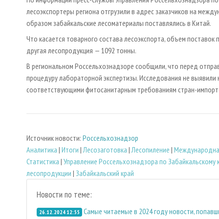
лесоэкспортеры региона отгрузили в адрес заказчиков на между
образом забайкальские лесоматериалы поставлялись в Китай.
Что касается товарного состава лесоэкспорта, объем поставок пи
другая лесопродукция — 1092 тонны.
В региональном Россельхознадзоре сообщили, что перед отпра
процедуру лабораторной экспертизы. Исследования не выявили 
соответствующими фитосанитарным требованиям стран-импортер
Источник новости:
Россельхознадзор
Аналитика
|
Итоги
|
Лесозаготовка
|
Лесопиление
|
Международна
Статистика
|
Управление Россельхознадзора по Забайкальскому 
лесопродукции
|
Забайкальский край
Новости по теме:
Самые читаемые в 2024 году новости, попав
26.12.2024 12:55