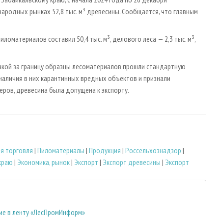
народных рынках 52,8 тыс. м³ древесины. Сообщается, что главным
ломатериалов составил 50,4 тыс. м³, делового леса — 2,3 тыс. м³,
вкой за границу образцы лесоматериалов прошли стандартную
наличия в них карантинных вредных объектов и признали
ов, древесина была допущена к экспорту.
я торговля
|
Пиломатериалы
|
Продукция
|
Россельхознадзор
|
краю
|
Экономика, рынок
|
Экспорт
|
Экспорт древесины
|
Экспорт
шие в ленту «ЛесПромИнформ»