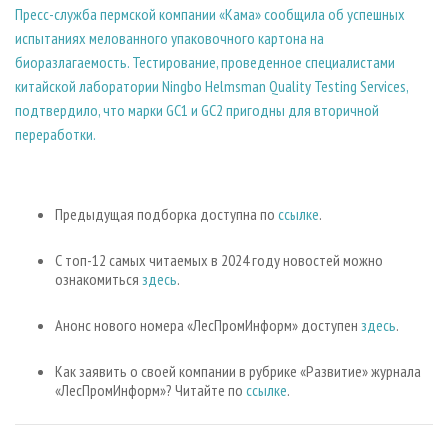
Пресс-служба пермской компании «Кама» сообщила об успешных
испытаниях мелованного упаковочного картона на
биоразлагаемость. Тестирование, проведенное специалистами
китайской лаборатории Ningbo Helmsman Quality Testing Services,
подтвердило, что марки GC1 и GC2 пригодны для вторичной
переработки.
Предыдущая подборка доступна по
ссылке
.
С топ-12 самых читаемых в 2024 году новостей можно
ознакомиться
здесь
.
Анонс нового номера «ЛесПромИнформ» доступен
здесь
.
Как заявить о своей компании в рубрике «Развитие» журнала
«ЛесПромИнформ»? Читайте по
ссылке
.