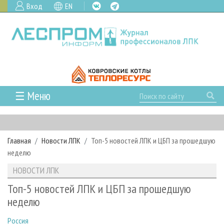
Вход
EN
☰ Меню
ГЛАВНАЯ
РУБРИКИ И ТЕМЫ
Главная
Новости ЛПК
Топ-5 новостей ЛПК и ЦБП за прошедшую
РУБРИКИ ЖУРНАЛА
НОВОСТИ
неделю
ЛЕСНОЕ ХОЗЯЙСТВО
КАЛЕНДАРЬ СОБЫТИЙ
ПРОЕКТЫ ЛПИ
НОВОСТИ ЛПК
ЛЕСОЗАГОТОВКА
НОВОСТИ ЛПК
АНАЛИТИКА
АРХИВ
Топ-5 новостей ЛПК и ЦБП за прошедшую
ЛЕСОПИЛЕНИЕ
НОВОСТИ ЖУРНАЛА
ПРЕДПРИЯТИЯ ЛПК
АРХИВ ЖУРНАЛОВ
неделю
О ЖУРНАЛЕ
ДЕРЕВООБРАБОТКА
НОВОСТИ КОМПАНИЙ
ЛЕСНЫЕ РЕГИОНЫ РОССИИ
СТАТЬИ
ПОДПИСКА
РЕКЛАМОДАТЕЛЯМ
Россия