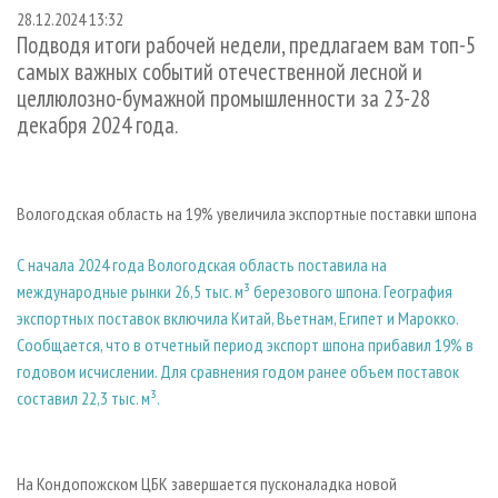
СУШКА ДРЕВЕСИНЫ
ПЕРСОНЫ
КОНТАКТЫ
РЕКЛАМА
28.12.2024 13:32
Подводя итоги рабочей недели, предлагаем вам топ-5
ПРОИЗВОДСТВО ДРЕВЕСНЫХ ПЛИТ
МОБИЛЬНЫЕ ВЫСТАВКИ
РЕКЛАМА НА САЙТЕ
самых важных событий отечественной лесной и
ДЕРЕВЯННОЕ ДОМОСТРОЕНИЕ
ОФИЦИАЛЬНЫЕ ДЕЛЕГАЦИИ
целлюлозно-бумажной промышленности за 23-28
декабря 2024 года.
ПРОИЗВОДСТВО МЕБЕЛИ
ПРИОРИТЕТНЫЕ ИНВЕСТПРОЕКТЫ
БИОЭНЕРГЕТИКА
RUSSIAN FORESTRY REVIEW
ЦБП
ГАЗЕТА ЛЕСПРОМФОРУМ
Вологодская область на 19% увеличила экспортные поставки шпона
ИНСТРУМЕНТ И МАТЕРИАЛЫ
БИБЛИОТЕКА СПЕЦИАЛИСТА
С начала 2024 года Вологодская область поставила на
международные рынки 26,5 тыс. м³ березового шпона. География
экспортных поставок включила Китай, Вьетнам, Египет и Марокко.
Сообщается, что в отчетный период экспорт шпона прибавил 19% в
годовом исчислении. Для сравнения годом ранее объем поставок
составил 22,3 тыс. м³.
На Кондопожском ЦБК завершается пусконаладка новой