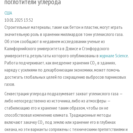
поглотители углерода
СУШКА ДРЕВЕСИНЫ
ПЕРСОНЫ
КОНТАКТЫ
РЕКЛАМА
США
ПРОИЗВОДСТВО ДРЕВЕСНЫХ ПЛИТ
МОБИЛЬНЫЕ ВЫСТАВКИ
РЕКЛАМА НА САЙТЕ
10.01.2025 13:52
ДЕРЕВЯННОЕ ДОМОСТРОЕНИЕ
ОФИЦИАЛЬНЫЕ ДЕЛЕГАЦИИ
Строительные материалы, такие как бетон и пластик, могут играть
ПРОИЗВОДСТВО МЕБЕЛИ
ПРИОРИТЕТНЫЕ ИНВЕСТПРОЕКТЫ
значительную роль в хранении миллиардов тонн углекислого газа.
Об этом сообщают в недавнем исследовании ученые из
БИОЭНЕРГЕТИКА
RUSSIAN FORESTRY REVIEW
Калифорнийского университета в Дэвисе и Стэнфордского
ЦБП
ГАЗЕТА ЛЕСПРОМФОРУМ
университета, результаты которого опубликованы в
журнале Science
.
Работа подчеркивает, как внедрение хранения CO₂ в зданиях,
ИНСТРУМЕНТ И МАТЕРИАЛЫ
БИБЛИОТЕКА СПЕЦИАЛИСТА
наряду с усилиями по декарбонизации экономики, может помочь
достигать глобальных целей по сокращению выбросов парниковых
газов.
Секвестрация углерода подразумевает захват углекислого газа —
либо непосредственно из источника, либо из атмосферы —
стабилизацию его и хранение таким образом, чтобы он не
способствовал изменению климата. Традиционные методы
включают закачку CO₂ под землю или хранение его в глубинах
океана, но эти варианты сопряжены с техническими препятствиями и