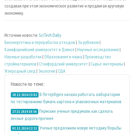
создавая при этом экономическое развитие и продвигая круговую
экономику.
Источник новости:
SciTech Daily
Биoэнергетика и переработка отходов
|
За рубежом
|
Калифорнийский университет в Дэвисе
|
Научные исследования
|
Научные разработки
|
Образование и наука
|
Производство
стройматериалов
|
Стэнфордский университет
|
Сырье, материалы
|
Углеродный след
|
Экология
|
США
Новости по теме:
В Петербурге начала работать лаборатория
28.12.2024 13:02
по тестированию бумаги, картона и упаковочных материалов
Пермские ученые придумали, как сделать
27.11.2024 10:56
лесные дороги прочнее
Ученые предложили новую методику борьбы
02.11.2024 12:52