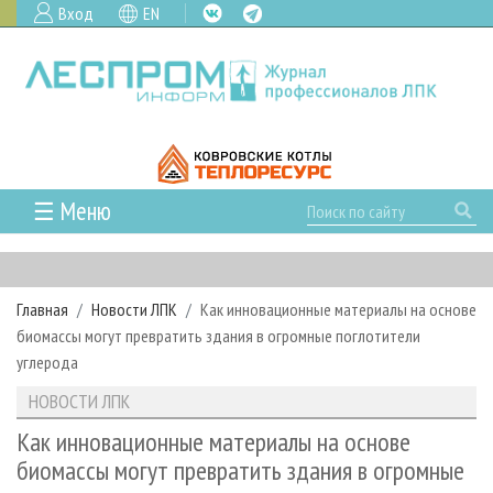
Вход
EN
☰ Меню
ГЛАВНАЯ
РУБРИКИ И ТЕМЫ
Главная
Новости ЛПК
Как инновационные материалы на основе
РУБРИКИ ЖУРНАЛА
НОВОСТИ
биомассы могут превратить здания в огромные поглотители
ЛЕСНОЕ ХОЗЯЙСТВО
КАЛЕНДАРЬ СОБЫТИЙ
углерода
ПРОЕКТЫ ЛПИ
ЛЕСОЗАГОТОВКА
НОВОСТИ ЛПК
АНАЛИТИКА
НОВОСТИ ЛПК
АРХИВ
ЛЕСОПИЛЕНИЕ
НОВОСТИ ЖУРНАЛА
ПРЕДПРИЯТИЯ ЛПК
АРХИВ ЖУРНАЛОВ
Как инновационные материалы на основе
О ЖУРНАЛЕ
биомассы могут превратить здания в огромные
ДЕРЕВООБРАБОТКА
НОВОСТИ КОМПАНИЙ
ЛЕСНЫЕ РЕГИОНЫ РОССИИ
СТАТЬИ
ПОДПИСКА
РЕКЛАМОДАТЕЛЯМ