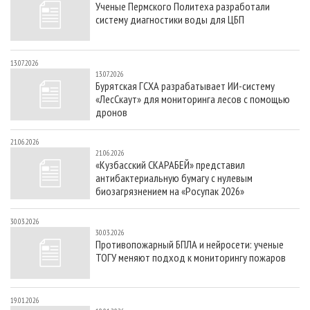
Ученые Пермского Политеха разработали
СУШКА ДРЕВЕСИНЫ
ПЕРСОНЫ
КОНТАКТЫ
РЕКЛАМА
систему диагностики воды для ЦБП
ПРОИЗВОДСТВО ДРЕВЕСНЫХ ПЛИТ
МОБИЛЬНЫЕ ВЫСТАВКИ
РЕКЛАМА НА САЙТЕ
ДЕРЕВЯННОЕ ДОМОСТРОЕНИЕ
ОФИЦИАЛЬНЫЕ ДЕЛЕГАЦИИ
13.07.2026
13.07.2026
ПРОИЗВОДСТВО МЕБЕЛИ
ПРИОРИТЕТНЫЕ ИНВЕСТПРОЕКТЫ
Бурятская ГСХА разрабатывает ИИ-систему
«ЛесСкаут» для мониторинга лесов с помощью
БИОЭНЕРГЕТИКА
RUSSIAN FORESTRY REVIEW
дронов
ЦБП
ГАЗЕТА ЛЕСПРОМФОРУМ
21.06.2026
ИНСТРУМЕНТ И МАТЕРИАЛЫ
БИБЛИОТЕКА СПЕЦИАЛИСТА
21.06.2026
«Кузбасский СКАРАБЕЙ» представил
антибактериальную бумагу с нулевым
биозагрязнением на «Росупак 2026»
30.03.2026
30.03.2026
Противопожарный БПЛА и нейросети: ученые
ТОГУ меняют подход к мониторингу пожаров
19.01.2026