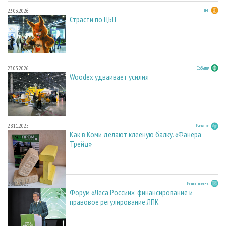
23.03.2026
ЦБП
Страсти по ЦБП
23.03.2026
События
Woodex удваивает усилия
28.11.2025
Развитие
Как в Коми делают клееную балку. «Фанера
Трейд»
28.11.2025
Регион номера
Форум «Леса России»: финансирование и
правовое регулирование ЛПК