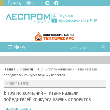
Вход
EN
☰ Меню
ГЛАВНАЯ
РУБРИКИ И ТЕМЫ
Главная
Новости ЛПК
В группе компаний «Титан» назвали
РУБРИКИ ЖУРНАЛА
НОВОСТИ
победителей конкурса научных проектов
ЛЕСНОЕ ХОЗЯЙСТВО
КАЛЕНДАРЬ СОБЫТИЙ
ПРОЕКТЫ ЛПИ
НОВОСТИ ЛПК
ЛЕСОЗАГОТОВКА
НОВОСТИ ЛПК
АНАЛИТИКА
АРХИВ
В группе компаний «Титан» назвали
ЛЕСОПИЛЕНИЕ
НОВОСТИ ЖУРНАЛА
ПРЕДПРИЯТИЯ ЛПК
АРХИВ ЖУРНАЛОВ
победителей конкурса научных проектов
О ЖУРНАЛЕ
ДЕРЕВООБРАБОТКА
НОВОСТИ КОМПАНИЙ
ЛЕСНЫЕ РЕГИОНЫ РОССИИ
СТАТЬИ
ПОДПИСКА
РЕКЛАМОДАТЕЛЯМ
Псковская область