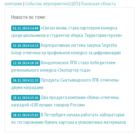
компании
|
События, мероприятия
|
ЦБП
|
Псковская область
Новости по теме:
«Свеза» вновь стала партнером конкурса
01.11.2024 14:08
среди школьников и студентов «Наука. Территория героев»
Корпоративная система закупок Segezha
31.10.2024 14:25
Group отмечена на профильном конкурсе за цифровизацию
Кондопожское ЛПХ стало победителем
22.10.2024 10:28
регионального конкурса «Экспортер года»
Продукты Сыктывкарского ЛПК отмечены
26.11.2024 11:25
двумя наградами
Два продукта компании «Хома» отмечены
28.11.2024 13:41
наградой «100 лучших товаров России»
В Петербурге начала работать лаборатория
28.12.2024 13:02
по тестированию бумаги, картона и упаковочных материалов