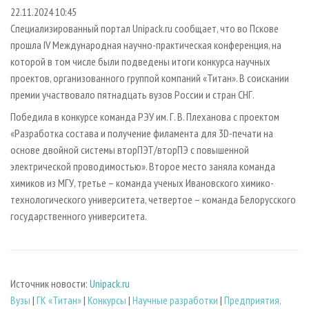
СУШКА ДРЕВЕСИНЫ
ПЕРСОНЫ
КОНТАКТЫ
РЕКЛАМА
22.11.2024 10:45
Специализированный портал Unipack.ru сообщает, что во Пскове
ПРОИЗВОДСТВО ДРЕВЕСНЫХ ПЛИТ
МОБИЛЬНЫЕ ВЫСТАВКИ
РЕКЛАМА НА САЙТЕ
прошла IV Международная научно-практическая конференция, на
ДЕРЕВЯННОЕ ДОМОСТРОЕНИЕ
ОФИЦИАЛЬНЫЕ ДЕЛЕГАЦИИ
которой в том числе были подведены итоги конкурса научных
ПРОИЗВОДСТВО МЕБЕЛИ
проектов, организованного группой компаний «Титан». В соискании
ПРИОРИТЕТНЫЕ ИНВЕСТПРОЕКТЫ
премии участвовало пятнадцать вузов России и стран СНГ.
БИОЭНЕРГЕТИКА
RUSSIAN FORESTRY REVIEW
Победила в конкурсе команда РЭУ им. Г. В. Плеханова с проектом
ЦБП
ГАЗЕТА ЛЕСПРОМФОРУМ
«Разработка состава и получение филамента для 3D-печати на
ИНСТРУМЕНТ И МАТЕРИАЛЫ
БИБЛИОТЕКА СПЕЦИАЛИСТА
основе двойной системы вторПЭТ/вторПЭ с повышенной
электрической проводимостью». Второе место заняла команда
химиков из МГУ, третье – команда ученых Ивановского химико-
технологического университета, четвертое – команда Белорусского
государственного университета.
Источник новости:
Unipack.ru
Вузы
|
ГК «Титан»
|
Конкурсы
|
Научные разработки
|
Предприятия,