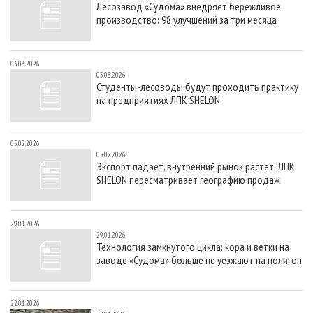
Лесозавод «Судома» внедряет бережливое
СУШКА ДРЕВЕСИНЫ
ПЕРСОНЫ
КОНТАКТЫ
РЕКЛАМА
производство: 98 улучшений за три месяца
ПРОИЗВОДСТВО ДРЕВЕСНЫХ ПЛИТ
МОБИЛЬНЫЕ ВЫСТАВКИ
РЕКЛАМА НА САЙТЕ
ДЕРЕВЯННОЕ ДОМОСТРОЕНИЕ
ОФИЦИАЛЬНЫЕ ДЕЛЕГАЦИИ
03.03.2026
03.03.2026
ПРОИЗВОДСТВО МЕБЕЛИ
ПРИОРИТЕТНЫЕ ИНВЕСТПРОЕКТЫ
Студенты-лесоводы будут проходить практику
на предприятиях ЛПК SHELON
БИОЭНЕРГЕТИКА
RUSSIAN FORESTRY REVIEW
ЦБП
ГАЗЕТА ЛЕСПРОМФОРУМ
05.02.2026
ИНСТРУМЕНТ И МАТЕРИАЛЫ
БИБЛИОТЕКА СПЕЦИАЛИСТА
05.02.2026
Экспорт падает, внутренний рынок растёт: ЛПК
SHELON пересматривает географию продаж
29.01.2026
29.01.2026
Технология замкнутого цикла: кора и ветки на
заводе «Судома» больше не уезжают на полигон
22.01.2026