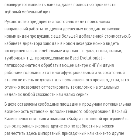
планируется выпилить ламели, далее полностью произвести
дубовый мебельный щит.
Руководство предприятия постоянно ведет поиск новых
направлений работы по другим древесным породам, возможно,
новым видам продукции, с еще большей добавленной стоимостью. В
кабинете директора завода и в новом цехе уже можно видеть
экспериментальные мебельные изделия – стулья, столы, скамьи,
тумбочки, и т. д., произведенные на Bacci EvolutionJet –
пятикоординатном обрабатывающем центре с ЧПУ и двумя
рабочими головами. Этот многофункциональный и высокоточный
станок не очень подходит для промышленного производства, зато
отлично позволяет оттестировать технологию на отдельных
изделиях любой сложности или малых сериях.
В цехе оставлены свободные площадки и продумана потенциальная
возможность установки дополнительного оборудования. Василий
Калиниченко поделился планами: «Выйдя с основной продукцией на
рынок, проанализировав другие его потребности, мы можем
разместить здесь шипорезный, присадочный или какие-то другие