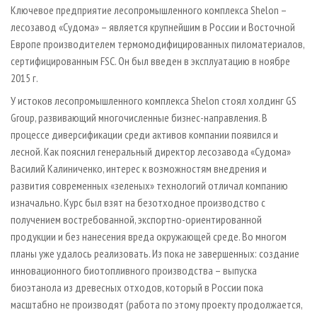
Ключевое предприятие лесопромышленного комплекса Shelon –
лесозавод «Судома» – является крупнейшим в России и Восточной
Европе производителем термомодифицированных пиломатериалов,
сертифицированным FSC. Он был введен в эксплуатацию в ноябре
2015 г.
У истоков лесопромышленного комплекса Shelon стоял холдинг GS
Group, развивающий многочисленные бизнес-направления. В
процессе диверсификации среди активов компании появился и
лесной. Как пояснил генеральный директор лесозавода «Судома»
Василий Калиниченко, интерес к возможностям внедрения и
развития современных «зеленых» технологий отличал компанию
изначально. Курс был взят на безотходное производство с
получением востребованной, экспортно-ориентированной
продукции и без нанесения вреда окружающей среде. Во многом
планы уже удалось реализовать. Из пока не завершенных: создание
инновационного биотопливного производства – выпуска
биоэтанола из древесных отходов, который в России пока
масштабно не производят (работа по этому проекту продолжается,