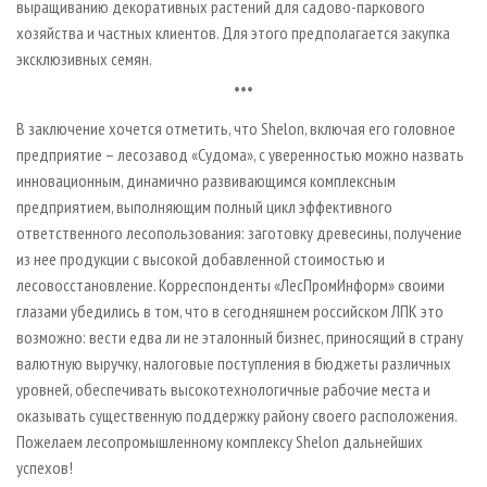
выращиванию декоративных растений для садово-паркового
хозяйства и частных клиентов. Для этого предполагается закупка
эксклюзивных семян.
***
В заключение хочется отметить, что Shelon, включая его головное
предприятие – лесозавод «Судома», с уверенностью можно назвать
инновационным, динамично развивающимся комплексным
предприятием, выполняющим полный цикл эффективного
ответственного лесопользования: заготовку древесины, получение
из нее продукции с высокой добавленной стоимостью и
лесовосстановление. Корреспонденты «ЛесПромИнформ» своими
глазами убедились в том, что в сегодняшнем российском ЛПК это
возможно: вести едва ли не эталонный бизнес, приносящий в страну
валютную выручку, налоговые поступления в бюджеты различных
уровней, обеспечивать высокотехнологичные рабочие места и
оказывать существенную поддержку району своего расположения.
Пожелаем лесопромышленному комплексу Shelon дальнейших
успехов!