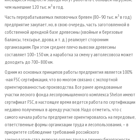
3
чем нынешние 120 тыс. м
в год.
3
Часть перерабатываемых пиловочных бревен (80–90 тыс. м
в год)
предприятие закупает, но, в свою очередь, часть заготовленной в
собственной арендной базе древесины (хвойные и березовые
балансы, техсырье, дрова, и т. д.) реализует сторонним
организациям. При этом среднее плечо вывозки древесины
составляет 100–150 км, а наработка за смену у автолесовоза может
доходить до 700–800 км.
Одним из основных принципов работы предприятия является 100%
-ная FSC-сертификация, что во многом связано с экспортной
ориентированностью производства. Все ранее арендованные
участки лесного фонда лесопромышленного комплекса Shelon имеют
сертификат FSC, в настоящее время ведется работа по сертификации
недавно полученных в аренду участков. Надо отметить, что с
самого начала работы предприятие ориентировалось на передовые,
ответственные формы организации труда и лесопользования, – в
приоритете соблюдение требований российского
законодательства, включая охрану труда и технику безопасности.