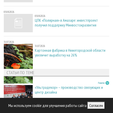
03.08.2026
03.08.2026
ЦПК «Полярная» в Амазаре: инвестпроект
получил поддержку Минвостокразвития
31.07.2026
31.07.2026
Картонная фабрика в Нижегородской области
увеличит выработку на 26%
СТАТЬИ ПО ТЕМЕ
23.03.2026
Развитие
«Ультрадекор» – производство связующих и
центр дизайна
Мы используем cookie для улучшения работы сайта
Согласен
В центре внимания