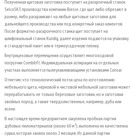
Полученная щитовая заготовка поступает на раскроечный станок
SelcoSK3 производства компании Biesse, где щит либо обрезают в
размер, либо раскраивают на любые щитовые заготовки для
дальнейшего производства или под конкретный заказ клиентов.
После форматно-раскроечного станка щит поступает на
шлифовальный станок Kundig, далее изделия подаются на упаковку
в стандартный пакет или в термоусадочную пленку.
Внутрицеховые перемещения осуществляет многоходовой
погрузчик Combilift. Индивидуальная аспирация на отдельных
участках выполняется пылеулавливающими установками Consar.
Отметим, что технологический поток цеха по изготовлению
мебельного щита, черновой и чистовой мебельной заготовки может
перерабатывать не только березовые заготовки, но и заготовки
хвойных пород, а также твердолиственных, например, дуба или
ясеня.
В настоящее время предприятием закуплена пробная партия
3
дубовых пиломатериалов (около 60 м
), выполнена их качественна
сушка, которая заняла около 2 месяцев. Из данной партии