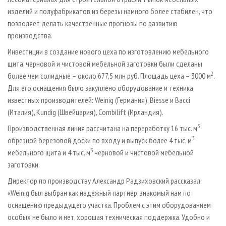
изделий и полуфабрикатов из березы намного более стабилен, что
позволяет делать качественные прогнозы по развитию
производства.
Инвестиции в создание нового цеха по изготовлению мебельного
щита, черновой и чистовой мебельной заготовки были сделаны
2
более чем солидные – около 677,5 млн руб. Площадь цеха – 3000 м
.
Для его оснащения было закуплено оборудование и техника
известных производителей: Weinig (Германия), Biesse и Bacci
(Италия), Kundig (Швейцария), Combilift (Ирландия).
3
Производственная линия рассчитана на переработку 16 тыс. м
3
обрезной березовой доски по входу и выпуск более 4 тыс. м
3
мебельного щита и 4 тыс. м
черновой и чистовой мебельной
заготовки.
Директор по производству Александр Радзиховский рассказал:
«Weinig был выбран как надежный партнер, знакомый нам по
оснащению предыдущего участка. Проблем с этим оборудованием
особых не было и нет, хорошая техническая поддержка. Удобно и