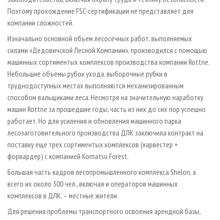
Поэтому прохождение FSC-сертификации не представляет для
компании сложностей.
Изначально основной объем лесосечных работ, выполняемых
силами «Дедовичской Лесной Компании», производился с помощью
машинных сортиментых комплексов производства компании Rottne.
Небольшие объемы рубок ухода, выборочные рубки в
труднодоступных местах выполняются механизированным
способом вальщиками леса. Несмотря на значительную наработку
машин Rottne за прошедшие годы, часть из них до сих пор успешно
работает. Но для усиления и обновления машинного парка
лесозаготовительного производства ДЛК заключила контракт на
поставку еще трех сортиментых комплексов (харвестер +
форвардер) с компанией Komatsu Forest.
Большая часть кадров лесопромышленного комплекса Shelon, а
всего их около 500 чел., включая и операторов машинных
комплексов в ДЛК, – местные жители.
Для решения проблемы транспортного освоения арендной базы,