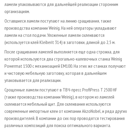
ламели упаковываются для дальнейшей реализации сторонним
организациям.
Оставшиеся ламели поступают на линию сращивания, также
производства компании Weinig. На ней операторы укладывают
ламели на стол подачи. Уложенные ламели склеиваются
(используется клей Kleiberit 314) в заготовки, длиной до 2,5 м.
После сращивания ламелей выполняется еще одна строжка, для
которой используются два строгально-калевочных станка Weinig
Powermat 1500 с механизацией EM100. На этих же станках получают
и чистовую мебельную заготовку, которая в дальнейшем
упаковывается для реализации.
Срощенные ламели поступают в ТВЧ-пресс ProfiPress T 2500 HF
(также производства компании Weinig), в котором из ламелей
склеивается мебельный щит. Для склеивания используются
современные импортные клеи от компании AkzoNobel, и ряда других
производителей. В компании до сих пор проводятся тестирования
различных композиций для поиска оптимального варианта.