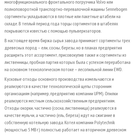
многофункционального фронтального погрузчика Volvo или
полноповоротной транспортно-перевалочной машины Sennebogen
сортименты укладываются в плотные или пакетные штабели на
складе. В теплый период года торцы сортиментов в штабелях
покрываются известью с помощью пульверизаторов.
В настоящее время биржа сырья завода принимает сортименты трех
древесных пород – ели, сосны, березы, но в планах предприятия
расширить этот ассортимент, присовокупив также и сортименты из
лиственницы, пробная партия которых была с успехом переработана
на основном технологическом потоке – лесопильной линии EWD.
Кусковые отходы основного производства измельчаются и
реализуются в качестве технологической щепы сторонним
организациям (например, предприятию компании UPM). Опилки
реализуются местным сельскохозяйственным предприятиям.
Отходы окорки, частично (сосна, лиственница) реализуются в
качестве мульчи, а частично (ель, береза) идут на сжигание в
собственную котельную завода. Котел компании Polytechnik
(мощностью 5 МВт) полностью работает на вторичном древесном