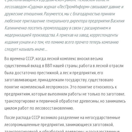
СУШКА ДРЕВЕСИНЫ
ПЕРСОНЫ
КОНТАКТЫ
РЕКЛАМА
лесозаводом «Судома» журнал «ЛесПромИнформ» связывают давние и
ПРОИЗВОДСТВО ДРЕВЕСНЫХ ПЛИТ
дружеские отношения. Разумеется, мы с благодарностью приняли
МОБИЛЬНЫЕ ВЫСТАВКИ
РЕКЛАМА НА САЙТЕ
любезное приглашение генерального директора предприятия Василия
ДЕРЕВЯННОЕ ДОМОСТРОЕНИЕ
ОФИЦИАЛЬНЫЕ ДЕЛЕГАЦИИ
Калиниченко посетить промплощадку в связи с расширением и
ПРОИЗВОДСТВО МЕБЕЛИ
ПРИОРИТЕТНЫЕ ИНВЕСТПРОЕКТЫ
модернизацией производства. А приехав на завод, корреспонденты
издания узнали и о том, что помимо всего прочего теперь компанию
БИОЭНЕРГЕТИКА
RUSSIAN FORESTRY REVIEW
следует называть иначе…
ЦБП
ГАЗЕТА ЛЕСПРОМФОРУМ
Во времена СССР, когда лесной комплекс вносил весьма
ИНСТРУМЕНТ И МАТЕРИАЛЫ
БИБЛИОТЕКА СПЕЦИАЛИСТА
существенный вклад в ВВП нашей страны, работа в лесной отрасли
была достаточно престижной, а лес и предприятия, его
заготавливающие, принадлежали государству, существовало
понятие «комплексный леспромхоз». Это понятие относилось к
предприятиям, которые выполняли работы не только по заготовке,
транспортировке и первичной обработке древесины, но занимались
циклом работ по лесовосстановлению.
После распада СССР возникло разделение на негосударственные
лесопромышленные предприятия, занимающиеся заготовкой,
транспортировкой, и обработкой древесины, и государственные