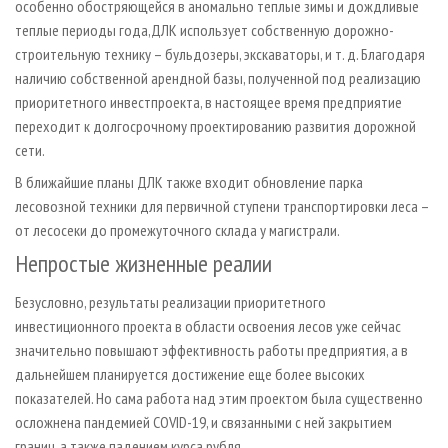
особенно обостряющейся в аномально теплые зимы и дождливые
теплые периоды года,ДЛК использует собственную дорожно-
строительную технику – бульдозеры, экскаваторы, и т. д. Благодаря
наличию собственной арендной базы, полученной под реализацию
приоритетного инвестпроекта, в настоящее время предприятие
переходит к долгосрочному проектированию развития дорожной
сети.
В ближайшие планы ДЛК также входит обновление парка
лесовозной техники для первичной ступени транспортировки леса –
от лесосеки до промежуточного склада у магистрали.
Непростые жизненные реалии
Безусловно, результаты реализации приоритетного
инвестиционного проекта в области освоения лесов уже сейчас
значительно повышают эффективность работы предприятия, а в
дальнейшем планируется достижение еще более высоких
показателей. Но сама работа над этим проектом была существенно
осложнена пандемией COVID-19, и связанными с ней закрытием
границ, а также падением курса рубля.