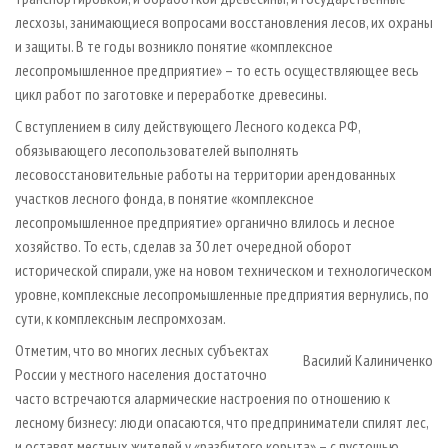
лесхозы, занимающиеся вопросами восстановления лесов, их охраны
и защиты. В те годы возникло понятие «комплексное
лесопромышленное предприятие» – то есть осуществляющее весь
цикл работ по заготовке и переработке древесины.
С вступлением в силу действующего Лесного кодекса РФ,
обязывающего лесопользователей выполнять
лесовосстановительные работы на территории арендованных
участков лесного фонда, в понятие «комплексное
лесопромышленное предприятие» органично влилось и лесное
хозяйство. То есть, сделав за 30 лет очередной оборот
исторической спирали, уже на новом техническом и технологическом
уровне, комплексные лесопромышленные предприятия вернулись, по
сути, к комплексным леспромхозам.
Отметим, что во многих лесных субъектах
Василий Калиниченко
России у местного населения достаточно
часто встречаются алармические настроения по отношению к
лесному бизнесу: люди опасаются, что предприниматели спилят лес,
и оставят местных жителей у «разбитого корыта» – с пустошью