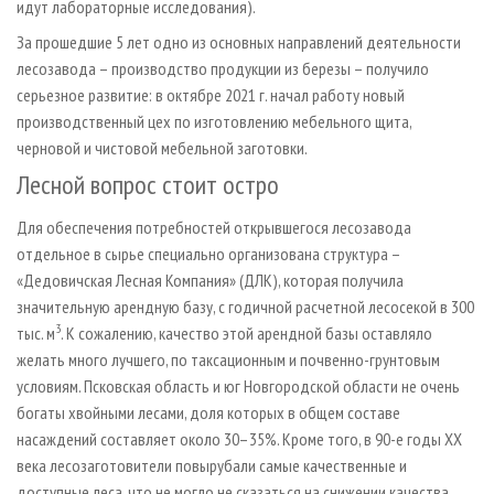
идут лабораторные исследования).
За прошедшие 5 лет одно из основных направлений деятельности
лесозавода – производство продукции из березы – получило
серьезное развитие: в октябре 2021 г. начал работу новый
производственный цех по изготовлению мебельного щита,
черновой и чистовой мебельной заготовки.
Лесной вопрос стоит остро
Для обеспечения потребностей открывшегося лесозавода
отдельное в сырье специально организована структура –
«Дедовичская Лесная Компания» (ДЛК), которая получила
значительную арендную базу, с годичной расчетной лесосекой в 300
3
тыс. м
. К сожалению, качество этой арендной базы оставляло
желать много лучшего, по таксационным и почвенно-грунтовым
условиям. Псковская область и юг Новгородской области не очень
богаты хвойными лесами, доля которых в общем составе
насаждений составляет около 30–35%. Кроме того, в 90-е годы ХХ
века лесозаготовители повырубали самые качественные и
доступные леса, что не могло не сказаться на снижении качества