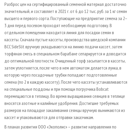
Разброс цен на сертифицированный семенной материал достаточно
значительный, и составляет в 2021 г. от 6 до 12 тыс. руб. за 1 кг семян
высшего и первого сорта. Поступающие на предприятие семена за 2–
3 дня перед посевом проходят необходимую подготовку. В
отдельном помещении находится линия для посадки семян в
кассеты. Сначала пустые кассеты, производства шведской компании
BCC SideSlit вручную укладываются на линию подачи кассет, затем
торфяная смесь в специальном барабане сепарируется и доводится
до оптимальной плотности. Очищенный торф засыпается в кассеты,
затем уплотняется, после чего в нем автоматом делается лунка, в
которую через посадочные трубки попадают подготовленные
семена (по 2 в каждую кассету). После чего кассеты устанавливаются
на специальные поддоны и при помощи погрузчика Bobcat
перемещаются в теплицу. Во время выращивания сеянцев в теплице
вносятся азотные и калийные удобрения. Достигшие требуемых
размеров на площадке закаливания сеянцы вручную вынимаются из
кассет и упаковываются для отправки заказчикам.
В планах развития ООО «Экополис» – развитие направления по