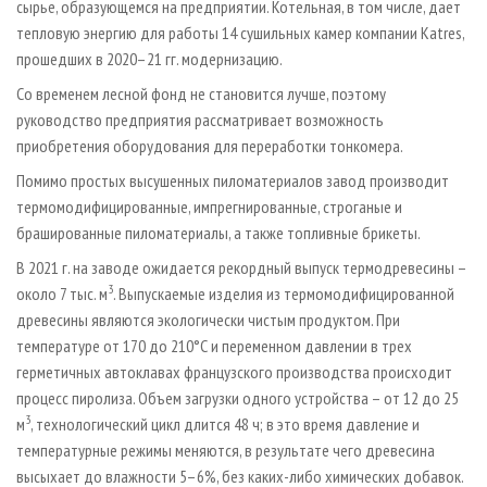
сырье, образующемся на предприятии. Котельная, в том числе, дает
тепловую энергию для работы 14 сушильных камер компании Katres,
прошедших в 2020–21 гг. модернизацию.
Со временем лесной фонд не становится лучше, поэтому
руководство предприятия рассматривает возможность
приобретения оборудования для переработки тонкомера.
Помимо простых высушенных пиломатериалов завод производит
термомодифицированные, импрегнированные, строганые и
брашированные пиломатериалы, а также топливные брикеты.
В 2021 г. на заводе ожидается рекордный выпуск термодревесины –
3
около 7 тыс. м
. Выпускаемые изделия из термомодифицированной
древесины являются экологически чистым продуктом. При
температуре от 170 до 210°С и переменном давлении в трех
герметичных автоклавах французского производства происходит
процесс пиролиза. Объем загрузки одного устройства – от 12 до 25
3
м
, технологический цикл длится 48 ч; в это время давление и
температурные режимы меняются, в результате чего древесина
высыхает до влажности 5–6%, без каких-либо химических добавок.