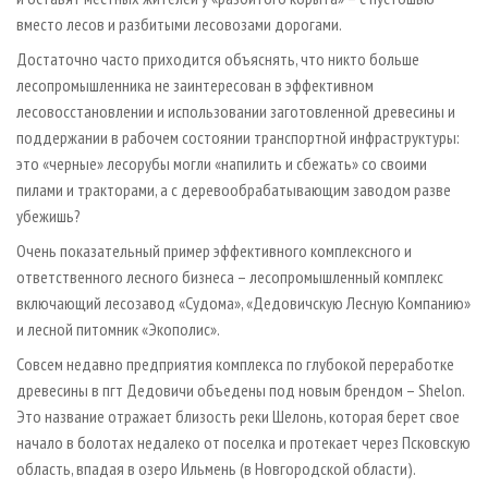
вместо лесов и разбитыми лесовозами дорогами.
Достаточно часто приходится объяснять, что никто больше
лесопромышленника не заинтересован в эффективном
лесовосстановлении и использовании заготовленной древесины и
поддержании в рабочем состоянии транспортной инфраструктуры:
это «черные» лесорубы могли «напилить и сбежать» со своими
пилами и тракторами, а с деревообрабатывающим заводом разве
убежишь?
Очень показательный пример эффективного комплексного и
ответственного лесного бизнеса – лесопромышленный комплекс
включающий лесозавод «Судома», «Дедовичскую Лесную Компанию»
и лесной питомник «Экополис».
Совсем недавно предприятия комплекса по глубокой переработке
древесины в пгт Дедовичи объедены под новым брендом – Shelon.
Это название отражает близость реки Шелонь, которая берет свое
начало в болотах недалеко от поселка и протекает через Псковскую
область, впадая в озеро Ильмень (в Новгородской области).