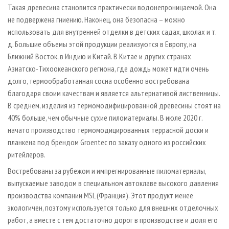
Такая древесина становится практически водонепроницаемой. Она
не подвержена гниению. Наконец, она безопасна – можно
использовать для внутренней отделки в детских садах, школах и т.
д. Большие объемы этой продукции реализуются в Европу, на
Ближний Восток, в Индию и Китай. В Китае и других странах
Азиатско-Тихоокеанского региона, где дождь может идти очень
долго, термообработанная сосна особенно востребована
благодаря своим качествам и является альтернативой лиственницы.
В среднем, изделия из термомодифицированной древесины стоят на
40% больше, чем обычные сухие пиломатериалы. В июле 2020 г.
начато производство термомодицированных террасной доски и
планкена под брендом Groentec по заказу одного из российских
ритейлеров.
Востребованы за рубежом и импрегнированные пиломатериалы,
выпускаемые заводом в специальном автоклаве высокого давления
производства компании MSL (Франция). Этот продукт менее
экологичен, поэтому используется только для внешних отделочных
работ, а вместе с тем достаточно дорог в производстве и доля его