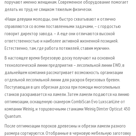
поручают именно женщинам. Современное оборудование помогает
делать их труд не слишком тяжелым физически.
«Наши девушки молодцы, они быстро схватывают и отлично
справляются со всеми поставленными задачами, – с гордостью
говорит директор завода. – А еще они отличаются высокой
ответственностью и наиболее активной жизненной позицией.
Естественно, там, где работа потяжелей, ставим мужчин».
В настоящее время березовую доску получают на основной
технологической линии предприятия – лесопильной линии EWD, в
дальнейшем компания рассматривает возможность организации
отдельной лесопильной линии для раскроя березовых бревен.
Поступающая в цех обрезная доска при помощи многопильных
станков раскраивается на ламели. Затем ламели подаются на линию
оптимизации, оснащенную сканером CombiScan Evo LuxscanLine от
компании Weinig, и торцовочными станками Weinig Dimter Opticut 450
Quantum.
После оптимизации пороков древесины и обрезки ламели разного
размера сортируются. Отобранные в черновую мебельную заготовку