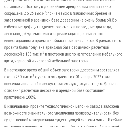
оставшихся. Поэтому в дальнейшем аренда была значительно
3
сокращена, до 25 тыс. м
; причем выход пиловочных бревен из
заготовленной в арендной базе древесины не очень большой. Во
избежание дефицита древесного сырья в последние два года,
лесозавод «Судома» взялся за реализацию приоритетного
инвестиционного проекта в области освоения лесов. В рамках этого
проекта была получена арендная база с годичной расчетной
3
лесосекой в 186 тыс. м
, и построен цех по изготовлению мебельного
щита, черновой и чистовой мебельной заготовки.
В настоящее время общий объем заготовки древесины составляет
3
около 230 тыс. м
, с учетом ожидаемого с 01 января 2022 года
внесения изменений в лесоустроительную документацию. Уровень
освоения расчетной лесосеки в арендной базе составляет
практически 100%.
В изначальном проекте технологической цепочки завода заложены
возможности значительного увеличения производительности, без
существенной модернизации существующей системы машин. И сейчас
имеющиеся мощности завода могут работать с большей нагрузкой,