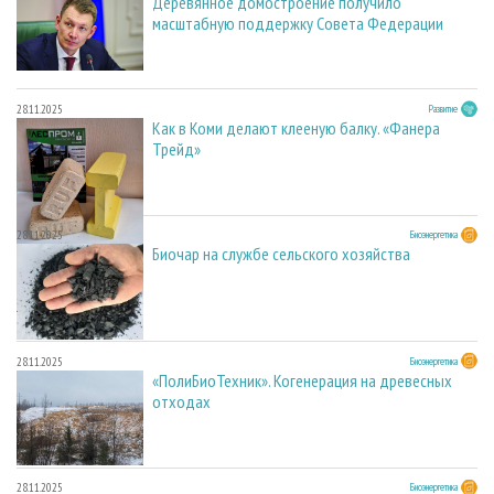
Деревянное домостроение получило
масштабную поддержку Совета Федерации
28.11.2025
Развитие
Как в Коми делают клееную балку. «Фанера
Трейд»
28.11.2025
Биоэнергетика
Биочар на службе сельского хозяйства
28.11.2025
Биоэнергетика
«ПолиБиоТехник». Когенерация на древесных
отходах
28.11.2025
Биоэнергетика