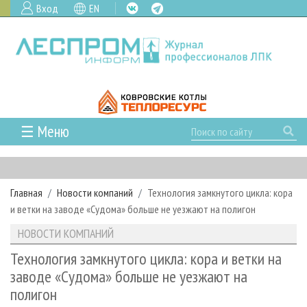
Вход
EN
☰ Меню
ГЛАВНАЯ
РУБРИКИ И ТЕМЫ
Главная
Новости компаний
Технология замкнутого цикла: кора
РУБРИКИ ЖУРНАЛА
НОВОСТИ
и ветки на заводе «Судома» больше не уезжают на полигон
ЛЕСНОЕ ХОЗЯЙСТВО
КАЛЕНДАРЬ СОБЫТИЙ
ПРОЕКТЫ ЛПИ
НОВОСТИ КОМПАНИЙ
ЛЕСОЗАГОТОВКА
НОВОСТИ ЛПК
АНАЛИТИКА
АРХИВ
Технология замкнутого цикла: кора и ветки на
ЛЕСОПИЛЕНИЕ
НОВОСТИ ЖУРНАЛА
ПРЕДПРИЯТИЯ ЛПК
АРХИВ ЖУРНАЛОВ
заводе «Судома» больше не уезжают на
О ЖУРНАЛЕ
полигон
ДЕРЕВООБРАБОТКА
НОВОСТИ КОМПАНИЙ
ЛЕСНЫЕ РЕГИОНЫ РОССИИ
СТАТЬИ
ПОДПИСКА
РЕКЛАМОДАТЕЛЯМ