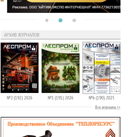
АРХИВ ЖУРНАЛОВ
№2 (192) 2026
№1 (191) 2026
№6 (190) 2025
Все журналы