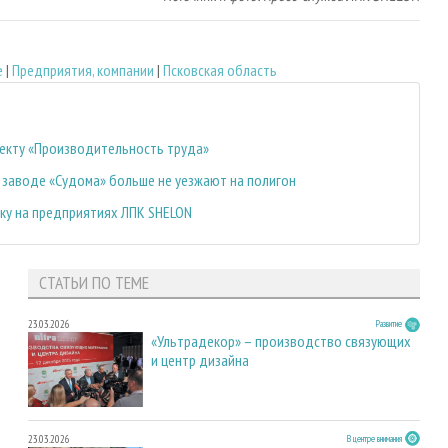
е
|
Предприятия, компании
|
Псковская область
екту «Производительность труда»
а заводе «Судома» больше не уезжают на полигон
ку на предприятиях ЛПК SHELON
СТАТЬИ ПО ТЕМЕ
23.03.2026
Развитие
«Ультрадекор» – производство связующих
и центр дизайна
23.03.2026
В центре внимания