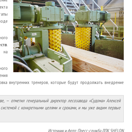
екта
тапы
воде
ного
ств
.
и на
ного
ения
овка внутренних тренеров, которые будут продолжать внедрение
е, — отметил генеральный директор лесозавода «Судома» Алексей
ло системой с конкретными целями и сроками, и мы уже видим первые
Источник и фото: Пресс-служба ЛПК SHELON