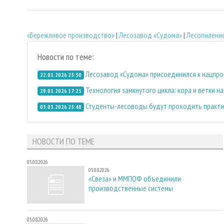
«Бережливое производство»
|
Лесозавод «Судома»
|
Лесопилени
Новости по теме:
Лесозавод «Судома» присоединился к нацпро
22.01.2026 23:50
Технология замкнутого цикла: кора и ветки н
29.01.2026 17:25
Студенты-лесоводы будут проходить практи
03.03.2026 23:48
НОВОСТИ ПО ТЕМЕ
05.08.2026
05.08.2026
«Свеза» и ММПОФ объединили
производственные системы
05.08.2026