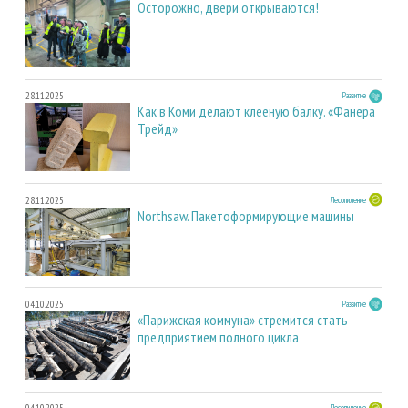
Осторожно, двери открываются!
28.11.2025
Развитие
Как в Коми делают клееную балку. «Фанера
Трейд»
28.11.2025
Лесопиление
Northsaw. Пакетоформирующие машины
04.10.2025
Развитие
«Парижская коммуна» стремится стать
предприятием полного цикла
Лесопиление