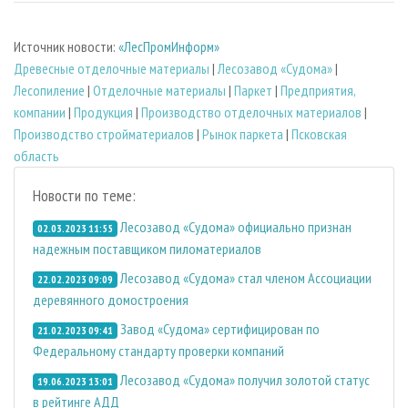
Источник новости:
«ЛесПромИнформ»
Древесные отделочные материалы
|
Лесозавод «Судома»
|
Лесопиление
|
Отделочные материалы
|
Паркет
|
Предприятия,
компании
|
Продукция
|
Производство отделочных материалов
|
Производство стройматериалов
|
Рынок паркета
|
Псковская
область
Новости по теме:
Лесозавод «Судома» официально признан
02.03.2023 11:55
надежным поставщиком пиломатериалов
Лесозавод «Судома» стал членом Ассоциации
22.02.2023 09:09
деревянного домостроения
Завод «Судома» сертифицирован по
21.02.2023 09:41
Федеральному стандарту проверки компаний
Лесозавод «Судома» получил золотой статус
19.06.2023 13:01
в рейтинге АДД