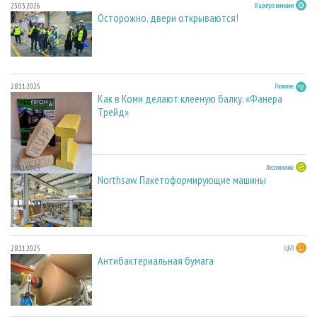
23.03.2026
В центре внимания
Осторожно, двери открываются!
28.11.2025
Развитие
Как в Коми делают клееную балку. «Фанера
Трейд»
28.11.2025
Лесопиление
Northsaw. Пакетоформирующие машины
28.11.2025
ЦБП
Антибактериальная бумага