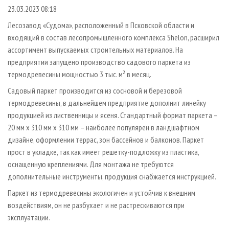
СУШКА ДРЕВЕСИНЫ
ПЕРСОНЫ
КОНТАКТЫ
РЕКЛАМА
23.03.2023 08:18
ПРОИЗВОДСТВО ДРЕВЕСНЫХ ПЛИТ
МОБИЛЬНЫЕ ВЫСТАВКИ
Лесозавод «Судома», расположенный в Псковской области и
РЕКЛАМА НА САЙТЕ
входящий в состав лесопромышленного комплекса Shelon, расширил
ДЕРЕВЯННОЕ ДОМОСТРОЕНИЕ
ОФИЦИАЛЬНЫЕ ДЕЛЕГАЦИИ
ассортимент выпускаемых строительных материалов. На
ПРОИЗВОДСТВО МЕБЕЛИ
ПРИОРИТЕТНЫЕ ИНВЕСТПРОЕКТЫ
предприятии запущено производство садового паркета из
БИОЭНЕРГЕТИКА
термодревесины мощностью 3 тыс. м² в месяц.
RUSSIAN FORESTRY REVIEW
Садовый паркет производится из сосновой и березовой
ЦБП
ГАЗЕТА ЛЕСПРОМФОРУМ
термодревесины, в дальнейшем предприятие дополнит линейку
ИНСТРУМЕНТ И МАТЕРИАЛЫ
БИБЛИОТЕКА СПЕЦИАЛИСТА
продукцией из лиственницы и ясеня. Стандартный формат паркета –
20 мм х 310 мм х 310 мм – наиболее популярен в ландшафтном
дизайне, оформлении террас, зон бассейнов и балконов. Паркет
прост в укладке, так как имеет решетку-подложку из пластика,
оснащенную креплениями. Для монтажа не требуются
дополнительные инструменты, продукция снабжается инструкцией.
Паркет из термодревесины экологичен и устойчив к внешним
воздействиям, он не разбухает и не растрескиваются при
эксплуатации.