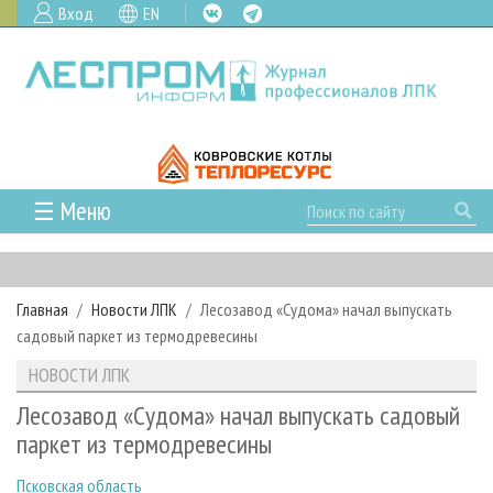
Вход
EN
☰ Меню
ГЛАВНАЯ
РУБРИКИ И ТЕМЫ
Главная
Новости ЛПК
Лесозавод «Судома» начал выпускать
РУБРИКИ ЖУРНАЛА
НОВОСТИ
садовый паркет из термодревесины
ЛЕСНОЕ ХОЗЯЙСТВО
КАЛЕНДАРЬ СОБЫТИЙ
ПРОЕКТЫ ЛПИ
НОВОСТИ ЛПК
ЛЕСОЗАГОТОВКА
НОВОСТИ ЛПК
АНАЛИТИКА
АРХИВ
Лесозавод «Судома» начал выпускать садовый
ЛЕСОПИЛЕНИЕ
НОВОСТИ ЖУРНАЛА
ПРЕДПРИЯТИЯ ЛПК
АРХИВ ЖУРНАЛОВ
паркет из термодревесины
О ЖУРНАЛЕ
ДЕРЕВООБРАБОТКА
НОВОСТИ КОМПАНИЙ
ЛЕСНЫЕ РЕГИОНЫ РОССИИ
СТАТЬИ
ПОДПИСКА
РЕКЛАМОДАТЕЛЯМ
Псковская область