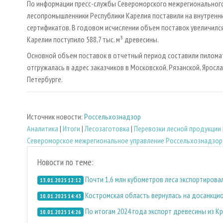
По информации пресс-службы Североморского межрегионального
лесопромышленники Республики Карелия поставили на внутренний
сертификатов. В годовом исчислении объем поставок увеличился
Карелии поступило 588,7 тыс. м³ древесины.
Основной объем поставок в отчетный период составили пиломат
отгружалась в адрес заказчиков в Московской, Рязанской, Яросл
Петербурге.
Источник новости:
Россельхознадзор
Аналитика
|
Итоги
|
Лесозаготовка
|
Перевозки лесной продукции
Североморское межрегиональное управление Россельхознадзор
Новости по теме:
Почти 1,6 млн кубометров леса экспортировал
13.01.2025 12:12
Костромская область вернулась на досанкцио
10.01.2025 14:43
По итогам 2024 года экспорт древесины из Кр
10.01.2025 14:26