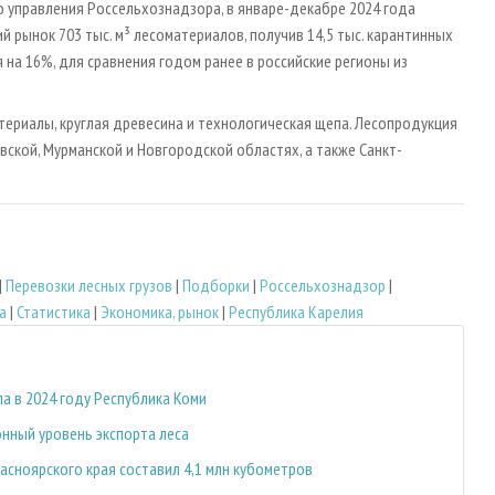
 управления Россельхознадзора, в январе-декабре 2024 года
 рынок 703 тыс. м³ лесоматериалов, получив 14,5 тыс. карантинных
 на 16%, для сравнения годом ранее в российские регионы из
ериалы, круглая древесина и технологическая щепа. Лесопродукция
авской, Мурманской и Новгородской областях, а также Санкт-
|
Перевозки лесных грузов
|
Подборки
|
Россельхознадзор
|
а
|
Статистика
|
Экономика, рынок
|
Республика Карелия
а в 2024 году Республика Коми
нный уровень экспорта леса
асноярского края составил 4,1 млн кубометров