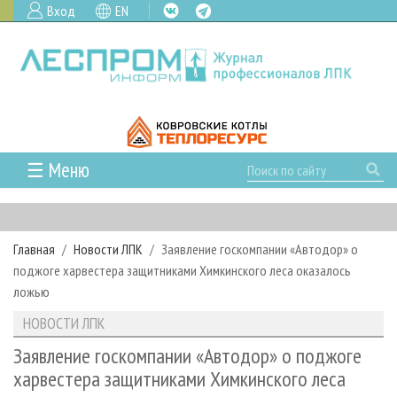
Вход
EN
☰ Меню
ГЛАВНАЯ
РУБРИКИ И ТЕМЫ
Главная
Новости ЛПК
Заявление госкомпании «Автодор» о
РУБРИКИ ЖУРНАЛА
НОВОСТИ
поджоге харвестера защитниками Химкинского леса оказалось
ЛЕСНОЕ ХОЗЯЙСТВО
КАЛЕНДАРЬ СОБЫТИЙ
ложью
ПРОЕКТЫ ЛПИ
ЛЕСОЗАГОТОВКА
НОВОСТИ ЛПК
АНАЛИТИКА
НОВОСТИ ЛПК
АРХИВ
ЛЕСОПИЛЕНИЕ
НОВОСТИ ЖУРНАЛА
ПРЕДПРИЯТИЯ ЛПК
АРХИВ ЖУРНАЛОВ
Заявление госкомпании «Автодор» о поджоге
О ЖУРНАЛЕ
харвестера защитниками Химкинского леса
ДЕРЕВООБРАБОТКА
НОВОСТИ КОМПАНИЙ
ЛЕСНЫЕ РЕГИОНЫ РОССИИ
СТАТЬИ
ПОДПИСКА
РЕКЛАМОДАТЕЛЯМ