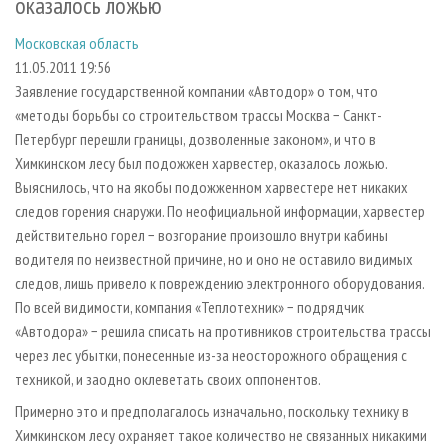
оказалось ложью
СУШКА ДРЕВЕСИНЫ
ПЕРСОНЫ
КОНТАКТЫ
РЕКЛАМА
Московская область
ПРОИЗВОДСТВО ДРЕВЕСНЫХ ПЛИТ
МОБИЛЬНЫЕ ВЫСТАВКИ
РЕКЛАМА НА САЙТЕ
11.05.2011 19:56
ДЕРЕВЯННОЕ ДОМОСТРОЕНИЕ
ОФИЦИАЛЬНЫЕ ДЕЛЕГАЦИИ
Заявление государственной компании «Автодор» о том, что
ПРОИЗВОДСТВО МЕБЕЛИ
ПРИОРИТЕТНЫЕ ИНВЕСТПРОЕКТЫ
«методы борьбы со строительством трассы Москва − Санкт-
Петербург перешли границы, дозволенные законом», и что в
БИОЭНЕРГЕТИКА
RUSSIAN FORESTRY REVIEW
Химкинском лесу был подожжен харвестер, оказалось ложью.
ЦБП
ГАЗЕТА ЛЕСПРОМФОРУМ
Выяснилось, что на якобы подожженном харвестере нет никаких
следов горения снаружи. По неофициальной информации, харвестер
ИНСТРУМЕНТ И МАТЕРИАЛЫ
БИБЛИОТЕКА СПЕЦИАЛИСТА
действительно горел − возгорание произошло внутри кабины
водителя по неизвестной причине, но и оно не оставило видимых
следов, лишь привело к повреждению электронного оборудования.
По всей видимости, компания «Теплотехник» − подрядчик
«Автодора» − решила списать на противников строительства трассы
через лес убытки, понесенные из-за неосторожного обращения с
техникой, и заодно оклеветать своих оппонентов.
Примерно это и предполагалось изначально, поскольку технику в
Химкинском лесу охраняет такое количество не связанных никакими