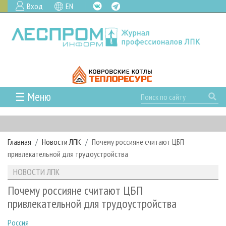
Вход
EN
☰ Меню
ГЛАВНАЯ
РУБРИКИ И ТЕМЫ
Главная
Новости ЛПК
Почему россияне считают ЦБП
РУБРИКИ ЖУРНАЛА
НОВОСТИ
привлекательной для трудоустройства
ЛЕСНОЕ ХОЗЯЙСТВО
КАЛЕНДАРЬ СОБЫТИЙ
ПРОЕКТЫ ЛПИ
НОВОСТИ ЛПК
ЛЕСОЗАГОТОВКА
НОВОСТИ ЛПК
АНАЛИТИКА
АРХИВ
Почему россияне считают ЦБП
ЛЕСОПИЛЕНИЕ
НОВОСТИ ЖУРНАЛА
ПРЕДПРИЯТИЯ ЛПК
АРХИВ ЖУРНАЛОВ
привлекательной для трудоустройства
О ЖУРНАЛЕ
ДЕРЕВООБРАБОТКА
НОВОСТИ КОМПАНИЙ
ЛЕСНЫЕ РЕГИОНЫ РОССИИ
СТАТЬИ
ПОДПИСКА
РЕКЛАМОДАТЕЛЯМ
Россия