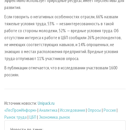
эффективно использует природные ресурсы, имеет перспективы для
развития.
Если говорить о негативных особенностях отрасли, 66% назвали
тяжелые условия труда, 53% — незаинтересованность в такой
работе со стороны молодежи, 52% — вредные условия труда. Об
отсутствии интереса к работе в ЦБП сообщили 26% респондентов,
не имеющих соответствующих навыков, и 14% опрошенных, не
знающих о местах расположения предприятий. Вредные условия
труда отпугивают 11% участников опроса.
В публикации отмечается, что в исследовании участвовали 1600
россиян.
Источник новости:
Unipack.ru
«ЛесПромИнформ»
|
Аналитика
|
Исследования
|
Опросы
|
Россия
|
Рынок труда
|
ЦБП
|
Экономика, рынок
Новости по теме: