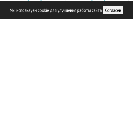
Мы используем cookie для улучшения работы сайта
Согласен
Библиотека специалиста
Предприятия ЛПК
Приоритетные инвестпроекты
Официальные делегации
РЕКОМЕНДУЕМ ПОСЕТИТЬ