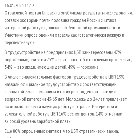
СУШКА ДРЕВЕСИНЫ
ПЕРСОНЫ
КОНТАКТЫ
РЕКЛАМА
16.01.2025 11:12
Отраслевой портал Unipack.ru опубликвал результаты исследования,
ПРОИЗВОДСТВО ДРЕВЕСНЫХ ПЛИТ
МОБИЛЬНЫЕ ВЫСТАВКИ
РЕКЛАМА НА САЙТЕ
согалсн окоторым почти половина граждан России считают
ДЕРЕВЯННОЕ ДОМОСТРОЕНИЕ
ОФИЦИАЛЬНЫЕ ДЕЛЕГАЦИИ
интересной работу в целлюлозно-бумажной промышленности.
ПРОИЗВОДСТВО МЕБЕЛИ
Участники опроса оценили отрасль как «стратегически важную и
ПРИОРИТЕТНЫЕ ИНВЕСТПРОЕКТЫ
перспективную».
БИОЭНЕРГЕТИКА
RUSSIAN FORESTRY REVIEW
В трудоустройстве на предприятиях ЦБП заинтересованы 47%
ЦБП
ГАЗЕТА ЛЕСПРОМФОРУМ
опрошенных, при этом 75% из них знают об отраслевых профессиях,
ИНСТРУМЕНТ И МАТЕРИАЛЫ
БИБЛИОТЕКА СПЕЦИАЛИСТА
54% — это люди, имеющие детей, 49% — горожане.
В числе привлекательных факторов трудоустройства в ЦБП 19%
назвали официальное трудоустройство с соответствующей
зарплатой. Более половины из этих респондентов — люди в
возрастной категории 45-65 лет. Молодежь до 24 лет привлекает
возможность вести научную работу в отрасли. Интересной и
увлекательной работу в ЦБП 16% респондентов, 14% отметили
высокий уровень заработной платы.
Еще 80% опрошенных считают, что ЦБП стратегически важна,