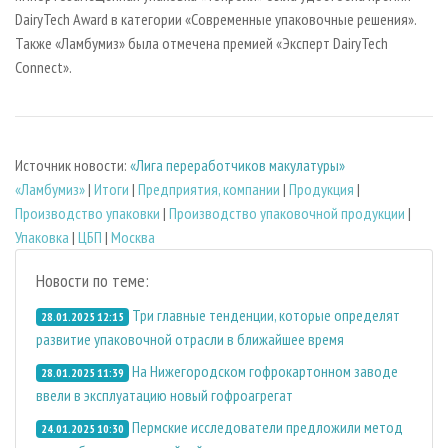
DairyTech Award в категории «Современные упаковочные решения».
Также «Ламбумиз» была отмечена премией «Эксперт DairyTech
Connect».
Источник новости:
«Лига переработчиков макулатуры»
«Ламбумиз»
|
Итоги
|
Предприятия, компании
|
Продукция
|
Производство упаковки
|
Производство упаковочной продукции
|
Упаковка
|
ЦБП
|
Москва
Новости по теме:
Три главные тенденции, которые определят
28.01.2025 12:15
развитие упаковочной отрасли в ближайшее время
На Нижегородском гофрокартонном заводе
28.01.2025 11:39
ввели в эксплуатацию новый гофроагрегат
Пермские исследователи предложили метод
24.01.2025 10:30