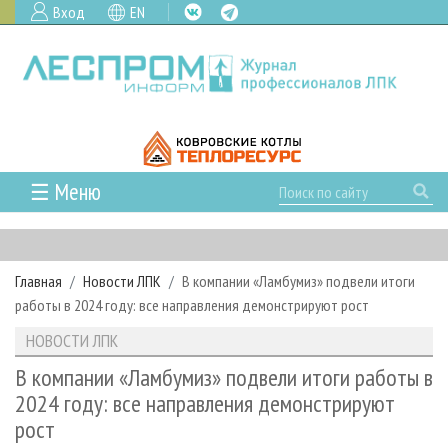
Вход
EN
☰ Меню
ГЛАВНАЯ
РУБРИКИ И ТЕМЫ
Главная
Новости ЛПК
В компании «Ламбумиз» подвели итоги
РУБРИКИ ЖУРНАЛА
НОВОСТИ
работы в 2024 году: все направления демонстрируют рост
ЛЕСНОЕ ХОЗЯЙСТВО
КАЛЕНДАРЬ СОБЫТИЙ
ПРОЕКТЫ ЛПИ
НОВОСТИ ЛПК
ЛЕСОЗАГОТОВКА
НОВОСТИ ЛПК
АНАЛИТИКА
АРХИВ
В компании «Ламбумиз» подвели итоги работы в
ЛЕСОПИЛЕНИЕ
НОВОСТИ ЖУРНАЛА
ПРЕДПРИЯТИЯ ЛПК
АРХИВ ЖУРНАЛОВ
2024 году: все направления демонстрируют
О ЖУРНАЛЕ
рост
ДЕРЕВООБРАБОТКА
НОВОСТИ КОМПАНИЙ
ЛЕСНЫЕ РЕГИОНЫ РОССИИ
СТАТЬИ
ПОДПИСКА
РЕКЛАМОДАТЕЛЯМ