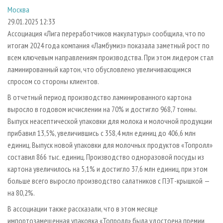
СУШКА ДРЕВЕСИНЫ
ПЕРСОНЫ
КОНТАКТЫ
РЕКЛАМА
Москва
29.01.2025 12:33
ПРОИЗВОДСТВО ДРЕВЕСНЫХ ПЛИТ
МОБИЛЬНЫЕ ВЫСТАВКИ
РЕКЛАМА НА САЙТЕ
Ассоциация «Лига переработчиков макулатуры» сообщила, что по
ДЕРЕВЯННОЕ ДОМОСТРОЕНИЕ
ОФИЦИАЛЬНЫЕ ДЕЛЕГАЦИИ
итогам 2024 года компания «Ламбумиз» показала заметный рост по
ПРОИЗВОДСТВО МЕБЕЛИ
ПРИОРИТЕТНЫЕ ИНВЕСТПРОЕКТЫ
всем ключевым направлениям производства. При этом лидером стал
ламинированный картон, что обусловлено увеличивающимся
БИОЭНЕРГЕТИКА
RUSSIAN FORESTRY REVIEW
спросом со стороны клиентов.
ЦБП
ГАЗЕТА ЛЕСПРОМФОРУМ
В отчетный период производство ламинированного картона
ИНСТРУМЕНТ И МАТЕРИАЛЫ
БИБЛИОТЕКА СПЕЦИАЛИСТА
выросло в годовом исчислении на 70% и достигло 968,7 тонны.
Выпуск неасептической упаковки для молока и молочной продукции
прибавил 13,5%, увеличившись с 358,4 млн единиц до 406,6 млн
единиц. Выпуск новой упаковки для молочных продуктов «Топролл»
составил 866 тыс. единиц. Производство одноразовой посуды из
картона увеличилось на 5,1% и достигло 37,6 млн единиц, при этом
больше всего выросло производство салатников с ПЭТ-крышкой —
на 80,2%.
В ассоциации также рассказали, что в этом месяце
импортозамещенная упаковка «Топролл» была удостоена премии