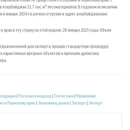
 Азербайджан 11,7 тыс. м³ лесоматериалов. В годовом исчислении
ия в январе 2024-го регион отгрузил в адрес азербайджанских
 края в эту страну на этой неделе, 28 января 2025 года. Объем
редназначенной для экспорта, прошли стандартную процедуру
их карантинных вредных объектов и признали древесину
ера.
родукция
|
Россельхознадзор
|
Статистика
|
Управление
ке и Пермскому краю
|
Экономика, рынок
|
Экспорт
|
Экспорт