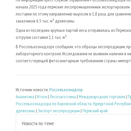
начала 2025 года пермские лесопромышленники экспортировали в
поставки по этому направлению выросли в 1,8 раза, для сравнен
заказчиков 6,5 тыс. м³ древесины.
Одна из последних крупных партий леса отправилась из Пермского
отгрузки составил 1,1 тыс. м³.
В Россельхознадзоре сообщили, что образцы лесопродукции, п
лабораторного контроля. Исследования не выявили наличия в н
соответствующей фитосанитарным требованиям страны-импорт
Источник новости:
Россельхознадзор
Аналитика
|
Итоги
|
Лесозаготовка
|
Международная торговля
|
П
Россельхознадзора по Кировской области, Удмуртской Республи
древесины
|
Экспорт лесопродукции
|
Пермский край
Новости по теме: