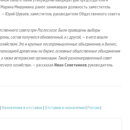
 Марина Мишункина, ранее занимавшая должность заместитель
ю — Юрий Шуваев, заместитель руководителя Общественного совета
ественного совета при Рослесхозе. Были проведены выборы
роны, состав получился обновленный, а с другой, — в него вошли
хозяйством. Это и крупные лесопромышленные объединения, и бизнес,
реализацией древесины на бирже, основные общественные объединения
 а также ветеранские организации. Такой разнонаправленный совет
лесного хозяйства»
, — рассказал
Иван Советников
, руководитель
|
Назначения и отставки
|
Отставки и назначения
|
Россия
|