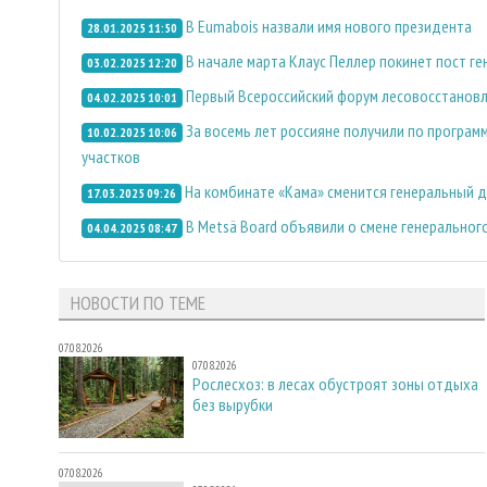
В Eumabois назвали имя нового президента
28.01.2025 11:50
В начале марта Клаус Пеллер покинет пост г
03.02.2025 12:20
Первый Всероссийский форум лесовосстановл
04.02.2025 10:01
За восемь лет россияне получили по программ
10.02.2025 10:06
участков
На комбинате «Кама» сменится генеральный 
17.03.2025 09:26
В Metsä Board объявили о смене генеральног
04.04.2025 08:47
НОВОСТИ ПО ТЕМЕ
07.08.2026
07.08.2026
Рослесхоз: в лесах обустроят зоны отдыха
без вырубки
07.08.2026