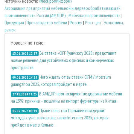
Источник новости:
«ЛесПромИнформ»
Ассоциация предприятий мебельной и деревообрабатывающей
промышленности России (АМДПР)
|
Мебельная промышленность
|
Продукция
|
Производство мебели
|
Россия
|
Рост цен
|
Экономика,
рынок
Новости по теме:
Выставка «CIFF Гуанчжоу 2025» представит
13.01.2025 12:57
новые решения для устойчивых офисных и коммерческих
пространств
Чего ждать от выставки CIFM / interzum
09.01.2025 14:24
guangzhou 2025, которая пройдет в марте
В АМДПР прогнозируют подорожание мебели
27.11.2024 11:25
на 15%: причина – пошлины на импорт фурнитуры из Китая
Правительство Германии поддержит
13.02.2025 09:19
молодых участников выставки interzum 2025, которая
пройдет в мае в Кельне