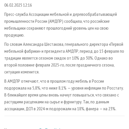
СУШКА ДРЕВЕСИНЫ
ПЕРСОНЫ
КОНТАКТЫ
РЕКЛАМА
06.02.2025 12:16
ПРОИЗВОДСТВО ДРЕВЕСНЫХ ПЛИТ
МОБИЛЬНЫЕ ВЫСТАВКИ
Пресс-служба Ассоциации мебельной и деревообрабатывающей
РЕКЛАМА НА САЙТЕ
промышленности России (АМДПР) сообщила, что российские
ДЕРЕВЯННОЕ ДОМОСТРОЕНИЕ
ОФИЦИАЛЬНЫЕ ДЕЛЕГАЦИИ
мебельщики сохраняют прошлогодний уровень цен на свою
ПРОИЗВОДСТВО МЕБЕЛИ
ПРИОРИТЕТНЫЕ ИНВЕСТПРОЕКТЫ
продукцию.
БИОЭНЕРГЕТИКА
RUSSIAN FORESTRY REVIEW
По словам Александра Шестакова, генерального директора «Первой
мебельной фабрики» и президента АМДПР, период до 15 февраля по
ЦБП
ГАЗЕТА ЛЕСПРОМФОРУМ
традиции является сезоном скидок от 10% до 30%. Однако во
ИНСТРУМЕНТ И МАТЕРИАЛЫ
БИБЛИОТЕКА СПЕЦИАЛИСТА
второй половине февраля 2025-го, после праздничного сезона,
ситуация изменится.
В АМДПР отмечают, что в прошлом году мебель в России
подорожала на 5,8%, что ниже 8,1% — уровня инфляции по Росстату.
В ближайшее время цены вновь начнут повышаться, что связано с
растущими расценками на сырье и фурнитуру. Так, по данным
ассоциации, ДСП в 2024-м подорожали на 18%, фанера — на 23%.