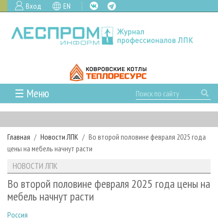
Вход
EN
☰ Меню
ГЛАВНАЯ
РУБРИКИ И ТЕМЫ
Главная
Новости ЛПК
Во второй половине февраля 2025 года
РУБРИКИ ЖУРНАЛА
НОВОСТИ
цены на мебель начнут расти
ЛЕСНОЕ ХОЗЯЙСТВО
КАЛЕНДАРЬ СОБЫТИЙ
ПРОЕКТЫ ЛПИ
НОВОСТИ ЛПК
ЛЕСОЗАГОТОВКА
НОВОСТИ ЛПК
АНАЛИТИКА
АРХИВ
Во второй половине февраля 2025 года цены на
ЛЕСОПИЛЕНИЕ
НОВОСТИ ЖУРНАЛА
ПРЕДПРИЯТИЯ ЛПК
АРХИВ ЖУРНАЛОВ
мебель начнут расти
О ЖУРНАЛЕ
ДЕРЕВООБРАБОТКА
НОВОСТИ КОМПАНИЙ
ЛЕСНЫЕ РЕГИОНЫ РОССИИ
СТАТЬИ
ПОДПИСКА
РЕКЛАМОДАТЕЛЯМ
Россия