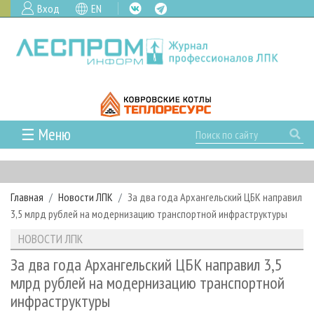
Вход
EN
☰ Меню
ГЛАВНАЯ
РУБРИКИ И ТЕМЫ
Главная
Новости ЛПК
За два года Архангельский ЦБК направил
РУБРИКИ ЖУРНАЛА
НОВОСТИ
3,5 млрд рублей на модернизацию транспортной инфраструктуры
ЛЕСНОЕ ХОЗЯЙСТВО
КАЛЕНДАРЬ СОБЫТИЙ
ПРОЕКТЫ ЛПИ
НОВОСТИ ЛПК
ЛЕСОЗАГОТОВКА
НОВОСТИ ЛПК
АНАЛИТИКА
АРХИВ
За два года Архангельский ЦБК направил 3,5
ЛЕСОПИЛЕНИЕ
НОВОСТИ ЖУРНАЛА
ПРЕДПРИЯТИЯ ЛПК
АРХИВ ЖУРНАЛОВ
млрд рублей на модернизацию транспортной
О ЖУРНАЛЕ
инфраструктуры
ДЕРЕВООБРАБОТКА
НОВОСТИ КОМПАНИЙ
ЛЕСНЫЕ РЕГИОНЫ РОССИИ
СТАТЬИ
ПОДПИСКА
РЕКЛАМОДАТЕЛЯМ