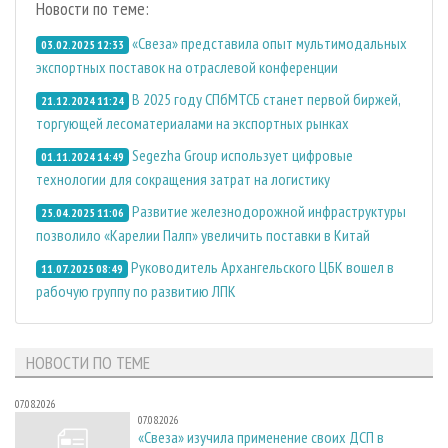
Новости по теме:
«Свеза» представила опыт мультимодальных
03.02.2025 12:33
экспортных поставок на отраслевой конференции
В 2025 году СПбМТСБ станет первой биржей,
21.12.2024 11:24
торгующей лесоматериалами на экспортных рынках
Segezha Group использует цифровые
01.11.2024 14:49
технологии для сокращения затрат на логистику
Развитие железнодорожной инфраструктуры
25.04.2025 11:06
позволило «Карелии Палп» увеличить поставки в Китай
Руководитель Архангельского ЦБК вошел в
11.07.2025 08:49
рабочую группу по развитию ЛПК
НОВОСТИ ПО ТЕМЕ
07.08.2026
07.08.2026
«Свеза» изучила применение своих ДСП в