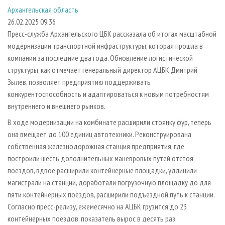
СУШКА ДРЕВЕСИНЫ
ПЕРСОНЫ
КОНТАКТЫ
РЕКЛАМА
Архангельская область
26.02.2025 09:36
ПРОИЗВОДСТВО ДРЕВЕСНЫХ ПЛИТ
МОБИЛЬНЫЕ ВЫСТАВКИ
РЕКЛАМА НА САЙТЕ
Пресс-служба Архангельского ЦБК рассказала об итогах масштабной
ДЕРЕВЯННОЕ ДОМОСТРОЕНИЕ
ОФИЦИАЛЬНЫЕ ДЕЛЕГАЦИИ
модернизации транспортной инфраструктуры, которая прошла в
ПРОИЗВОДСТВО МЕБЕЛИ
ПРИОРИТЕТНЫЕ ИНВЕСТПРОЕКТЫ
компании за последние два года. Обновление логистической
структуры, как отмечает генеральный директор АЦБК Дмитрий
БИОЭНЕРГЕТИКА
RUSSIAN FORESTRY REVIEW
Зылев, позволяет предприятию поддерживать
ЦБП
ГАЗЕТА ЛЕСПРОМФОРУМ
конкурентоспособность и адаптироваться к новым потребностям
внутреннего и внешнего рынков.
ИНСТРУМЕНТ И МАТЕРИАЛЫ
БИБЛИОТЕКА СПЕЦИАЛИСТА
В ходе модернизации на комбинате расширили стоянку фур, теперь
она вмещает до 100 единиц автотехники. Реконструирована
собственная железнодорожная станция предприятия, где
построили шесть дополнительных маневровых путей отстоя
поездов, вдвое расширили контейнерные площадки, удлинили
магистрали на станции, доработали погрузочную площадку до для
пяти контейнерных поездов, расширили подъездной путь к станции.
Согласно пресс-релизу, ежемесячно на АЦБК грузится до 23
контейнерных поездов, показатель вырос в десять раз.