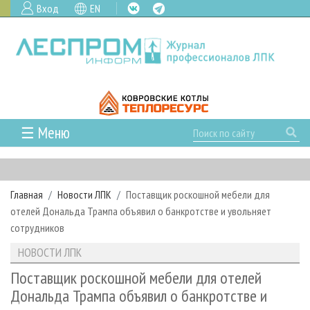
Вход
EN
☰ Меню
ГЛАВНАЯ
РУБРИКИ И ТЕМЫ
Главная
Новости ЛПК
Поставщик роскошной мебели для
РУБРИКИ ЖУРНАЛА
НОВОСТИ
отелей Дональда Трампа объявил о банкротстве и увольняет
ЛЕСНОЕ ХОЗЯЙСТВО
КАЛЕНДАРЬ СОБЫТИЙ
сотрудников
ПРОЕКТЫ ЛПИ
ЛЕСОЗАГОТОВКА
НОВОСТИ ЛПК
АНАЛИТИКА
НОВОСТИ ЛПК
АРХИВ
ЛЕСОПИЛЕНИЕ
НОВОСТИ ЖУРНАЛА
ПРЕДПРИЯТИЯ ЛПК
АРХИВ ЖУРНАЛОВ
Поставщик роскошной мебели для отелей
О ЖУРНАЛЕ
Дональда Трампа объявил о банкротстве и
ДЕРЕВООБРАБОТКА
НОВОСТИ КОМПАНИЙ
ЛЕСНЫЕ РЕГИОНЫ РОССИИ
СТАТЬИ
ПОДПИСКА
РЕКЛАМОДАТЕЛЯМ