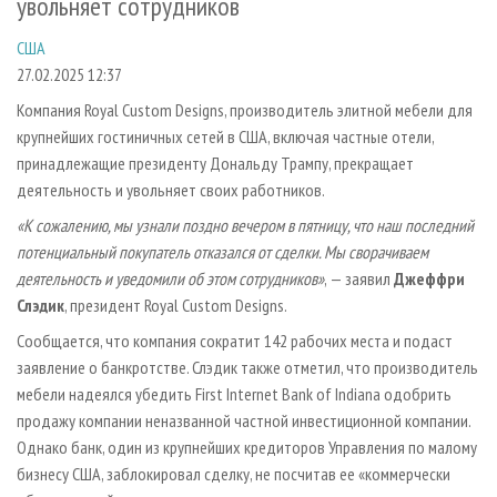
увольняет сотрудников
СУШКА ДРЕВЕСИНЫ
ПЕРСОНЫ
КОНТАКТЫ
РЕКЛАМА
США
ПРОИЗВОДСТВО ДРЕВЕСНЫХ ПЛИТ
МОБИЛЬНЫЕ ВЫСТАВКИ
РЕКЛАМА НА САЙТЕ
27.02.2025 12:37
ДЕРЕВЯННОЕ ДОМОСТРОЕНИЕ
ОФИЦИАЛЬНЫЕ ДЕЛЕГАЦИИ
Компания Royal Custom Designs, производитель элитной мебели для
ПРОИЗВОДСТВО МЕБЕЛИ
ПРИОРИТЕТНЫЕ ИНВЕСТПРОЕКТЫ
крупнейших гостиничных сетей в США, включая частные отели,
БИОЭНЕРГЕТИКА
RUSSIAN FORESTRY REVIEW
принадлежащие президенту Дональду Трампу, прекращает
деятельность и увольняет своих работников.
ЦБП
ГАЗЕТА ЛЕСПРОМФОРУМ
«К сожалению, мы узнали поздно вечером в пятницу, что наш последний
ИНСТРУМЕНТ И МАТЕРИАЛЫ
БИБЛИОТЕКА СПЕЦИАЛИСТА
потенциальный покупатель отказался от сделки. Мы сворачиваем
деятельность и уведомили об этом сотрудников»
, — заявил
Джеффри
Слэдик
, президент Royal Custom Designs.
Сообщается, что компания сократит 142 рабочих места и подаст
заявление о банкротстве. Слэдик также отметил, что производитель
мебели надеялся убедить First Internet Bank of Indiana одобрить
продажу компании неназванной частной инвестиционной компании.
Однако банк, один из крупнейших кредиторов Управления по малому
бизнесу США, заблокировал сделку, не посчитав ее «коммерчески