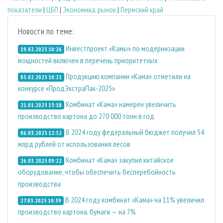
показатели
|
ЦБП
|
Экономика, рынок
|
Пермский край
Новости по теме:
Инвестпроект «Камы» по модернизации
19.02.2025 10:26
мощностей включен в перечень приоритетных
Продукцию компании «Кама» отметили на
05.02.2025 10:21
конкурсе «ПродЭкстраПак-2025»
Комбинат «Кама» намерен увеличить
21.01.2025 13:18
производство картона до 270 000 тонн в год
В 2024 году федеральный бюджет получил 54
06.03.2025 12:52
млрд рублей от использования лесов
Комбинат «Кама» закупил китайское
26.03.2025 09:22
оборудование, чтобы обеспечить бесперебойность
производства
В 2024 году комбинат «Кама» на 11% увеличил
27.03.2025 10:39
производство картона, бумаги — на 7%