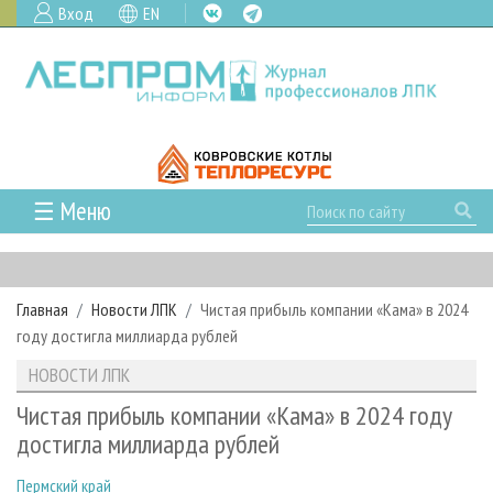
Вход
EN
☰ Меню
ГЛАВНАЯ
РУБРИКИ И ТЕМЫ
Главная
Новости ЛПК
Чистая прибыль компании «Кама» в 2024
РУБРИКИ ЖУРНАЛА
НОВОСТИ
году достигла миллиарда рублей
ЛЕСНОЕ ХОЗЯЙСТВО
КАЛЕНДАРЬ СОБЫТИЙ
ПРОЕКТЫ ЛПИ
НОВОСТИ ЛПК
ЛЕСОЗАГОТОВКА
НОВОСТИ ЛПК
АНАЛИТИКА
АРХИВ
Чистая прибыль компании «Кама» в 2024 году
ЛЕСОПИЛЕНИЕ
НОВОСТИ ЖУРНАЛА
ПРЕДПРИЯТИЯ ЛПК
АРХИВ ЖУРНАЛОВ
достигла миллиарда рублей
О ЖУРНАЛЕ
ДЕРЕВООБРАБОТКА
НОВОСТИ КОМПАНИЙ
ЛЕСНЫЕ РЕГИОНЫ РОССИИ
СТАТЬИ
ПОДПИСКА
РЕКЛАМОДАТЕЛЯМ
Пермский край