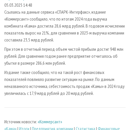
СУШКА ДРЕВЕСИНЫ
ПЕРСОНЫ
КОНТАКТЫ
РЕКЛАМА
05.03.2025 14:48
Ссылаясь на данные сервиса «СПАРК-Интерфакс», издание
ПРОИЗВОДСТВО ДРЕВЕСНЫХ ПЛИТ
МОБИЛЬНЫЕ ВЫСТАВКИ
РЕКЛАМА НА САЙТЕ
«Коммерсант» сообщило, что по итогам 2024 года выручка
ДЕРЕВЯННОЕ ДОМОСТРОЕНИЕ
ОФИЦИАЛЬНЫЕ ДЕЛЕГАЦИИ
комбината «Кама» достигла 28,6 млрд рублей. В годовом исчислении
ПРОИЗВОДСТВО МЕБЕЛИ
показатель вырос на 21%, для сравнения в 2023-м выручка компании
ПРИОРИТЕТНЫЕ ИНВЕСТПРОЕКТЫ
составила 23,5 млрд рублей.
БИОЭНЕРГЕТИКА
RUSSIAN FORESTRY REVIEW
При этом в отчетный период объем чистой прибыли достиг 948 млн
ЦБП
ГАЗЕТА ЛЕСПРОМФОРУМ
рублей. Для сравнения годом ранее предприятие отчиталось об
ИНСТРУМЕНТ И МАТЕРИАЛЫ
БИБЛИОТЕКА СПЕЦИАЛИСТА
убытке в размере 286,6 млн рублей.
Издание также сообщило, что на такой рост финансовых
показателей повлияло развитие ситуации на рынке. По данным
неназванного источника, себестоимость продаж «Камы» в 2024 году
увеличилась с 17,9 млрд рублей до 20 млрд рублей.
Источник новости:
«Коммерсант»
«Кама»
|
Итоги
|
Предприятия, компании
|
Статистика
|
Финансовые