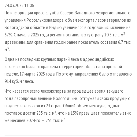
СУШКА ДРЕВЕСИНЫ
ПЕРСОНЫ
КОНТАКТЫ
РЕКЛАМА
24.03.2025 11:06
По информации пресс-службы Северо-Западного межрегионального
ПРОИЗВОДСТВО ДРЕВЕСНЫХ ПЛИТ
МОБИЛЬНЫЕ ВЫСТАВКИ
РЕКЛАМА НА САЙТЕ
управления Россельхознадзора, объем экспорта лесоматериалов из
ДЕРЕВЯННОЕ ДОМОСТРОЕНИЕ
ОФИЦИАЛЬНЫЕ ДЕЛЕГАЦИИ
Вологодской области в Индию увеличился в годовом исчислении на
ПРОИЗВОДСТВО МЕБЕЛИ
57%. С начала 2025 года регион поставил в эту страну 10,5 тыс. м³
ПРИОРИТЕТНЫЕ ИНВЕСТПРОЕКТЫ
древесины, для сравнения годом ранее показатель составил 6,7 тыс.
БИОЭНЕРГЕТИКА
RUSSIAN FORESTRY REVIEW
м³.
ЦБП
ГАЗЕТА ЛЕСПРОМФОРУМ
Одна из последних крупных партий леса в адрес индийских
ИНСТРУМЕНТ И МАТЕРИАЛЫ
БИБЛИОТЕКА СПЕЦИАЛИСТА
заказчиков была отправлена с территории области на прошлой
неделе, 17 марта 2025 года. По этому направлению было отправлено
914 куб. м³ леса.
Что касается всего лесоэкспорта, за прошедшее время текущего
года лесопромышленники Вологодчины отгружали свою продукцию
в адрес заказчиков из 23 стран. Общий объем международных
поставок достиг 285 тыс. м³, что на 13% превышает показатель этих
же месяцев 2024-го — 251 тыс. м³.