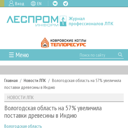
Вход
EN
☰ Меню
ГЛАВНАЯ
РУБРИКИ И ТЕМЫ
Главная
Новости ЛПК
Вологодская область на 57% увеличила
РУБРИКИ ЖУРНАЛА
НОВОСТИ
поставки древесины в Индию
ЛЕСНОЕ ХОЗЯЙСТВО
КАЛЕНДАРЬ СОБЫТИЙ
ПРОЕКТЫ ЛПИ
НОВОСТИ ЛПК
ЛЕСОЗАГОТОВКА
НОВОСТИ ЛПК
АНАЛИТИКА
АРХИВ
Вологодская область на 57% увеличила
ЛЕСОПИЛЕНИЕ
НОВОСТИ ЖУРНАЛА
ПРЕДПРИЯТИЯ ЛПК
АРХИВ ЖУРНАЛОВ
поставки древесины в Индию
О ЖУРНАЛЕ
ДЕРЕВООБРАБОТКА
НОВОСТИ КОМПАНИЙ
ЛЕСНЫЕ РЕГИОНЫ РОССИИ
СТАТЬИ
ПОДПИСКА
РЕКЛАМОДАТЕЛЯМ
Вологодская область