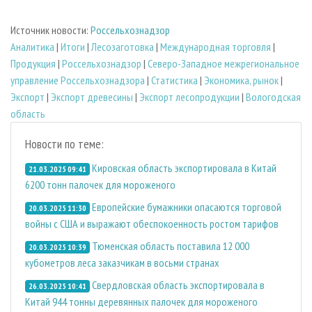
Источник новости:
Россельхознадзор
Аналитика
|
Итоги
|
Лесозаготовка
|
Международная торговля
|
Продукция
|
Россельхознадзор
|
Северо-Западное межрегиональное
управление Россельхознадзора
|
Статистика
|
Экономика, рынок
|
Экспорт
|
Экспорт древесины
|
Экспорт лесопродукции
|
Вологодская
область
Новости по теме:
Кировская область экспортировала в Китай
21.03.2025 09:41
6200 тонн палочек для мороженого
Европейские бумажники опасаются торговой
20.03.2025 11:30
войны с США и выражают обеспокоенность ростом тарифов
Тюменская область поставила 12 000
20.03.2025 10:39
кубометров леса заказчикам в восьми странах
Свердловская область экспортировала в
26.03.2025 10:41
Китай 944 тонны деревянных палочек для мороженого