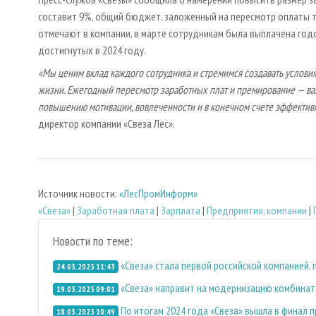
составит 9%, общий бюджет, заложенный на пересмотр оплаты т
отмечают в компании, в марте сотрудникам была выплачена годо
достигнутых в 2024 году.
«Мы ценим вклад каждого сотрудника и стремимся создавать услови
жизни. Ежегодный пересмотр заработных плат и премирование — важ
повышению мотивации, вовлеченности и в конечном счете эффектив
директор компании «Свеза Лес».
Источник новости:
«ЛесПромИнформ»
«Свеза»
|
Заработная плата
|
Зарплата
|
Предприятия, компании
|
Новости по теме:
«Свеза» стала первой российской компанией,
24.03.2025 11:43
«Свеза» направит на модернизацию комбината
19.03.2025 09:01
По итогам 2024 года «Свеза» вышла в финал 
18.03.2025 10:49