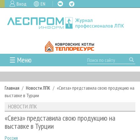
Вход
EN
☰ Меню
ГЛАВНАЯ
РУБРИКИ И ТЕМЫ
Главная
Новости ЛПК
«Свеза» представила свою продукцию на
РУБРИКИ ЖУРНАЛА
НОВОСТИ
выставке в Турции
ЛЕСНОЕ ХОЗЯЙСТВО
КАЛЕНДАРЬ СОБЫТИЙ
ПРОЕКТЫ ЛПИ
НОВОСТИ ЛПК
ЛЕСОЗАГОТОВКА
НОВОСТИ ЛПК
АНАЛИТИКА
АРХИВ
«Свеза» представила свою продукцию на
ЛЕСОПИЛЕНИЕ
НОВОСТИ ЖУРНАЛА
ПРЕДПРИЯТИЯ ЛПК
АРХИВ ЖУРНАЛОВ
выставке в Турции
О ЖУРНАЛЕ
ДЕРЕВООБРАБОТКА
НОВОСТИ КОМПАНИЙ
ЛЕСНЫЕ РЕГИОНЫ РОССИИ
СТАТЬИ
ПОДПИСКА
РЕКЛАМОДАТЕЛЯМ
Россия