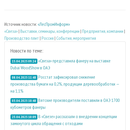
Источник новости:
«ЛесПромИнформ»
«Свеза»
|
Выставки, семинары, конференции
|
Предприятия, компании
|
Производство плит
|
Россия
|
События, мероприятия
Новости по теме:
«Свеза» представила фанеру на выставке
15.04.2025 09:24
Dubai WoodShow в ОАЭ
Росстат зафиксировал снижение
08.04.2025 11:48
производства бумаги на 0,2%, продукции деревообработки —
на 1,1%
Вятские производители поставили в ОАЭ 1700
03.04.2025 10:48
кубометров фанеры
В «Свезе» рассказали о внедрении концепции
23.04.2025 10:09
замкнутого цикла обращения с отходами