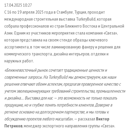
СУШКА ДРЕВЕСИНЫ
ПЕРСОНЫ
КОНТАКТЫ
РЕКЛАМА
17.04.2025 10:27
С 16 по 19 апреля 2025 года в Стамбуле, Турция, проходит
ПРОИЗВОДСТВО ДРЕВЕСНЫХ ПЛИТ
МОБИЛЬНЫЕ ВЫСТАВКИ
РЕКЛАМА НА САЙТЕ
международная строительная выставка TurkeyBuild, которая
ДЕРЕВЯННОЕ ДОМОСТРОЕНИЕ
ОФИЦИАЛЬНЫЕ ДЕЛЕГАЦИИ
собрала профессионалов из стран Ближнего Востока и Центральной
ПРОИЗВОДСТВО МЕБЕЛИ
Азии. Одним из участников мероприятия стала компания «Свеза»,
ПРИОРИТЕТНЫЕ ИНВЕСТПРОЕКТЫ
которая представила на своем стенде образцы ключевого
БИОЭНЕРГЕТИКА
RUSSIAN FORESTRY REVIEW
ассортимента, в том числе ламинированную фанеру и решения для
ЦБП
ГАЗЕТА ЛЕСПРОМФОРУМ
коммерческого транспорта, дизайна интерьеров, отделки и
наружных работ.
ИНСТРУМЕНТ И МАТЕРИАЛЫ
БИБЛИОТЕКА СПЕЦИАЛИСТА
«Ближневосточный рынок сочетает традиционные ценности и
современные запросы. На TurkeyBuild мы демонстрируем, как наши
решения отвечают обоим аспектам, предлагая проверенное качество с
учетом эволюционирующих требований строительства, промышленности
и дизайна… Выставка для нас — это возможность не только показать
продукцию, но и глубже понять потребности клиентов. Доверие в
регионе основано на долгосрочном партнерстве, и мы готовы к
обсуждению проектов любого масштаба»
, — рассказал
Виктор
Петриков
, менеджер экспортного направления группы «Свеза».