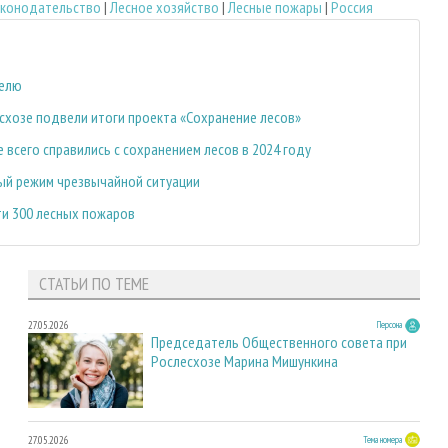
законодательство
|
Лесное хозяйство
|
Лесные пожары
|
Россия
делю
есхозе подвели итоги проекта «Сохранение лесов»
 всего справились с сохранением лесов в 2024 году
ый режим чрезвычайной ситуации
ти 300 лесных пожаров
СТАТЬИ ПО ТЕМЕ
27.05.2026
Персона
Председатель Общественного совета при
Рослесхозе Марина Мишункина
27.05.2026
Тема номера