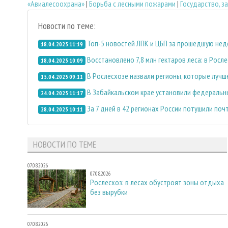
«Авиалесоохрана»
|
Борьба с лесными пожарами
|
Государство, 
Новости по теме:
Топ-5 новостей ЛПК и ЦБП за прошедшую не
18.04.2025 11:19
Восстановлено 7,8 млн гектаров леса: в Росл
18.04.2025 10:09
В Рослесхозе назвали регионы, которые лучше
15.04.2025 09:11
В Забайкальском крае установили федеральн
24.04.2025 11:17
За 7 дней в 42 регионах России потушили поч
28.04.2025 10:11
НОВОСТИ ПО ТЕМЕ
07.08.2026
07.08.2026
Рослесхоз: в лесах обустроят зоны отдыха
без вырубки
07.08.2026