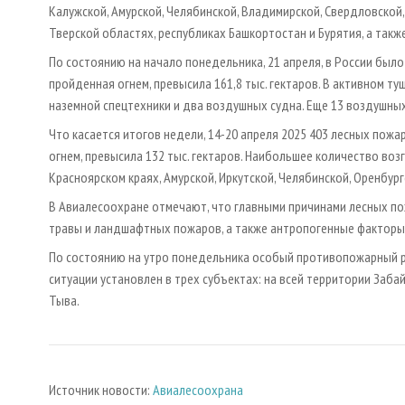
Калужской, Амурской, Челябинской, Владимирской, Свердловской,
Тверской областях, республиках Башкортостан и Бурятия, а такж
По состоянию на начало понедельника, 21 апреля, в России бы
пройденная огнем, превысила 161,8 тыс. гектаров. В активном т
наземной спецтехники и два воздушных судна. Еще 13 воздушны
Что касается итогов недели, 14-20 апреля 2025 403 лесных пож
огнем, превысила 132 тыс. гектаров. Наибольшее количество во
Красноярском краях, Амурской, Иркутской, Челябинской, Оренбург
В Авиалесоохране отмечают, что главными причинами лесных по
травы и ландшафтных пожаров, а также антропогенные факторы
По состоянию на утро понедельника особый противопожарный р
ситуации установлен в трех субъектах: на всей территории Заба
Тыва.
Источник новости:
Авиалесоохрана