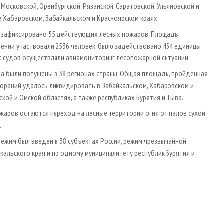
 Московской, Оренбургской, Рязанской, Саратовской, Ульяновской и
е Хабаровском, Забайкальском и Красноярском краях.
ло зафиксировано 55 действующих лесных пожаров. Площадь,
ушении участвовали 2536 человек, было задействовано 454 единицы
х судов осуществляли авиамониторинг лесопожарной ситуации.
ара были потушены в 38 регионах страны. Общая площадь, пройденная
згораний удалось ликвидировать в Забайкальском, Хабаровском и
ской и Омской областях, а также республиках Бурятия и Тыва.
жаров остаются переход на лесные территории огня от палов сухой
.
ежим был введен в 38 субъектах России, режим чрезвычайной
йкальского края и по одному муниципалитету республик Бурятия и