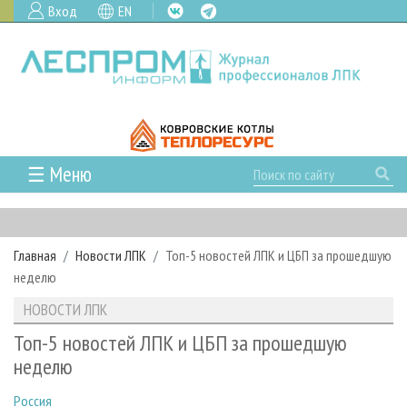
Вход
EN
☰ Меню
ГЛАВНАЯ
РУБРИКИ И ТЕМЫ
Главная
Новости ЛПК
Топ-5 новостей ЛПК и ЦБП за прошедшую
РУБРИКИ ЖУРНАЛА
НОВОСТИ
неделю
ЛЕСНОЕ ХОЗЯЙСТВО
КАЛЕНДАРЬ СОБЫТИЙ
ПРОЕКТЫ ЛПИ
НОВОСТИ ЛПК
ЛЕСОЗАГОТОВКА
НОВОСТИ ЛПК
АНАЛИТИКА
АРХИВ
Топ-5 новостей ЛПК и ЦБП за прошедшую
ЛЕСОПИЛЕНИЕ
НОВОСТИ ЖУРНАЛА
ПРЕДПРИЯТИЯ ЛПК
АРХИВ ЖУРНАЛОВ
неделю
О ЖУРНАЛЕ
ДЕРЕВООБРАБОТКА
НОВОСТИ КОМПАНИЙ
ЛЕСНЫЕ РЕГИОНЫ РОССИИ
СТАТЬИ
ПОДПИСКА
РЕКЛАМОДАТЕЛЯМ
Россия