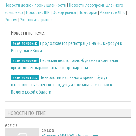
Новости лесной промышленности
|
Новости лесопромышленного
комплекса
|
Новости ЛПК
|
Обзор рынка
|
Подборки
|
Развитие ЛПК
|
Россия
|
Экономика, рынок
Новости по теме:
Продолжается регистрация на НСЛС-форум в
20.05.2025 09:42
Республике Коми
Пермская целлюлозно-бумажная компания
21.05.2025 09:09
продолжает наращивать экспорт картона
Технологии машинного зрения будут
22.05.2025 11:12
отслеживать качество продукции комбината «Свезы» в
Вологодской области
НОВОСТИ ПО ТЕМЕ
05.08.2026
05.08.2026
«Свеза» и ММПОФ объединили