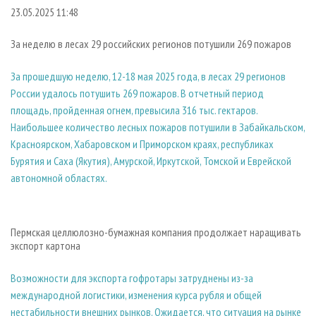
СУШКА ДРЕВЕСИНЫ
ПЕРСОНЫ
КОНТАКТЫ
РЕКЛАМА
23.05.2025 11:48
ПРОИЗВОДСТВО ДРЕВЕСНЫХ ПЛИТ
МОБИЛЬНЫЕ ВЫСТАВКИ
РЕКЛАМА НА САЙТЕ
За неделю в лесах 29 российских регионов потушили 269 пожаров
ДЕРЕВЯННОЕ ДОМОСТРОЕНИЕ
ОФИЦИАЛЬНЫЕ ДЕЛЕГАЦИИ
За прошедшую неделю, 12-18 мая 2025 года, в лесах 29 регионов
ПРОИЗВОДСТВО МЕБЕЛИ
ПРИОРИТЕТНЫЕ ИНВЕСТПРОЕКТЫ
России удалось потушить 269 пожаров. В отчетный период
БИОЭНЕРГЕТИКА
RUSSIAN FORESTRY REVIEW
площадь, пройденная огнем, превысила 316 тыс. гектаров.
ЦБП
ГАЗЕТА ЛЕСПРОМФОРУМ
Наибольшее количество лесных пожаров потушили в Забайкальском,
Красноярском, Хабаровском и Приморском краях, республиках
ИНСТРУМЕНТ И МАТЕРИАЛЫ
БИБЛИОТЕКА СПЕЦИАЛИСТА
Бурятия и Саха (Якутия), Амурской, Иркутской, Томской и Еврейской
автономной областях.
Пермская целлюлозно-бумажная компания продолжает наращивать
экспорт картона
Возможности для экспорта гофротары затруднены из-за
международной логистики, изменения курса рубля и общей
нестабильности внешних рынков. Ожидается, что ситуация на рынке