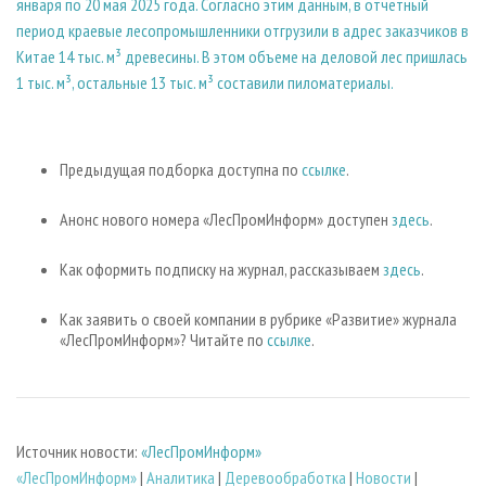
января по 20 мая 2025 года. Согласно этим данным, в отчетный
период краевые лесопромышленники отгрузили в адрес заказчиков в
Китае 14 тыс. м³ древесины. В этом объеме на деловой лес пришлась
1 тыс. м³, остальные 13 тыс. м³ составили пиломатериалы.
Предыдущая подборка доступна по
ссылке
.
Анонс нового номера «ЛесПромИнформ» доступен
здесь
.
Как оформить подписку на журнал, рассказываем
здесь
.
Как заявить о своей компании в рубрике «Развитие» журнала
«ЛесПромИнформ»? Читайте по
ссылке
.
Источник новости:
«ЛесПромИнформ»
«ЛесПромИнформ»
|
Аналитика
|
Деревообработка
|
Новости
|