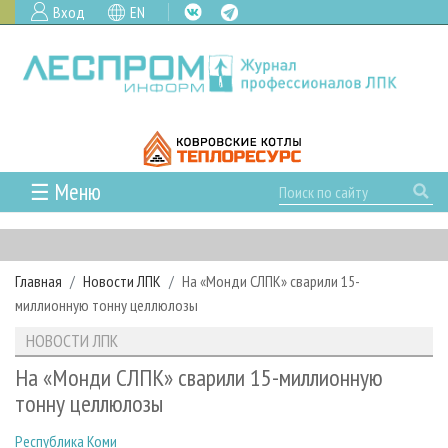
Вход
EN
☰ Меню
ГЛАВНАЯ
РУБРИКИ И ТЕМЫ
Главная
Новости ЛПК
На «Монди СЛПК» сварили 15-
РУБРИКИ ЖУРНАЛА
НОВОСТИ
миллионную тонну целлюлозы
ЛЕСНОЕ ХОЗЯЙСТВО
КАЛЕНДАРЬ СОБЫТИЙ
ПРОЕКТЫ ЛПИ
НОВОСТИ ЛПК
ЛЕСОЗАГОТОВКА
НОВОСТИ ЛПК
АНАЛИТИКА
АРХИВ
На «Монди СЛПК» сварили 15-миллионную
ЛЕСОПИЛЕНИЕ
НОВОСТИ ЖУРНАЛА
ПРЕДПРИЯТИЯ ЛПК
АРХИВ ЖУРНАЛОВ
тонну целлюлозы
О ЖУРНАЛЕ
ДЕРЕВООБРАБОТКА
НОВОСТИ КОМПАНИЙ
ЛЕСНЫЕ РЕГИОНЫ РОССИИ
СТАТЬИ
ПОДПИСКА
РЕКЛАМОДАТЕЛЯМ
Республика Коми