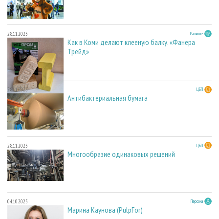
28.11.2025
Развитие
Как в Коми делают клееную балку. «Фанера
Трейд»
28.11.2025
ЦБП
Антибактериальная бумага
28.11.2025
ЦБП
Многообразие одинаковых решений
04.10.2025
Персона
Марина Каунова (PulpFor)