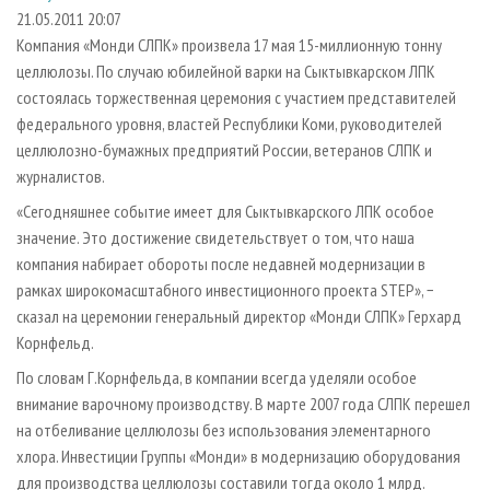
СУШКА ДРЕВЕСИНЫ
ПЕРСОНЫ
КОНТАКТЫ
РЕКЛАМА
21.05.2011 20:07
Компания «Монди СЛПК» произвела 17 мая 15-миллионную тонну
ПРОИЗВОДСТВО ДРЕВЕСНЫХ ПЛИТ
МОБИЛЬНЫЕ ВЫСТАВКИ
РЕКЛАМА НА САЙТЕ
целлюлозы. По случаю юбилейной варки на Сыктывкарском ЛПК
ДЕРЕВЯННОЕ ДОМОСТРОЕНИЕ
ОФИЦИАЛЬНЫЕ ДЕЛЕГАЦИИ
состоялась торжественная церемония с участием представителей
ПРОИЗВОДСТВО МЕБЕЛИ
федерального уровня, властей Республики Коми, руководителей
ПРИОРИТЕТНЫЕ ИНВЕСТПРОЕКТЫ
целлюлозно-бумажных предприятий России, ветеранов СЛПК и
БИОЭНЕРГЕТИКА
RUSSIAN FORESTRY REVIEW
журналистов.
ЦБП
ГАЗЕТА ЛЕСПРОМФОРУМ
«Сегодняшнее событие имеет для Сыктывкарского ЛПК особое
ИНСТРУМЕНТ И МАТЕРИАЛЫ
БИБЛИОТЕКА СПЕЦИАЛИСТА
значение. Это достижение свидетельствует о том, что наша
компания набирает обороты после недавней модернизации в
рамках широкомасштабного инвестиционного проекта STEP», −
сказал на церемонии генеральный директор «Монди СЛПК» Герхард
Корнфельд.
По словам Г.Корнфельда, в компании всегда уделяли особое
внимание варочному производству. В марте 2007 года СЛПК перешел
на отбеливание целлюлозы без использования элементарного
хлора. Инвестиции Группы «Монди» в модернизацию оборудования
для производства целлюлозы составили тогда около 1 млрд.