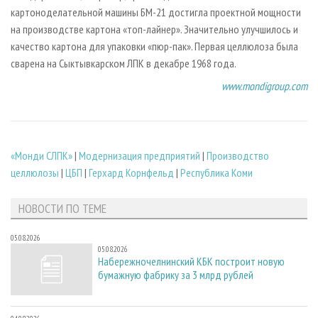
картоноделательной машины БМ-21 достигла проектной мощности
на производстве картона «топ-лайнер». Значительно улучшилось и
качество картона для упаковки «пюр-пак». Первая целлюлоза была
сварена на Сыктывкарском ЛПК в декабре 1968 года.
www.mondigroup.com
«Монди СЛПК»
|
Модернизация предприятий
|
Производство
целлюлозы
|
ЦБП
|
Герхард Корнфельд
|
Республика Коми
НОВОСТИ ПО ТЕМЕ
05.08.2026
05.08.2026
Набережночелнинский КБК построит новую
бумажную фабрику за 3 млрд рублей