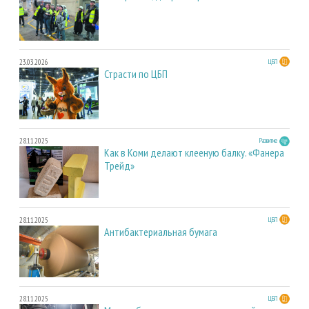
23.03.2026
ЦБП
Страсти по ЦБП
28.11.2025
Развитие
Как в Коми делают клееную балку. «Фанера
Трейд»
28.11.2025
ЦБП
Антибактериальная бумага
28.11.2025
ЦБП