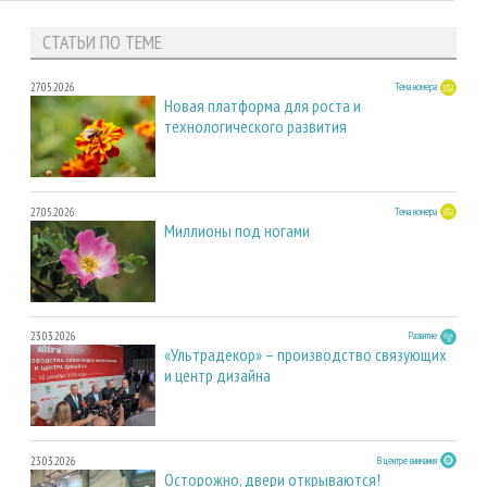
СТАТЬИ ПО ТЕМЕ
27.05.2026
Тема номера
Новая платформа для роста и
технологического развития
27.05.2026
Тема номера
Миллионы под ногами
23.03.2026
Развитие
«Ультрадекор» – производство связующих
и центр дизайна
23.03.2026
В центре внимания
Осторожно, двери открываются!