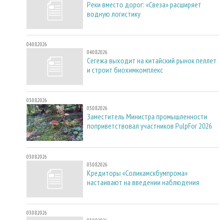
Реки вместо дорог: «Свеза» расширяет
водную логистику
04.08.2026
04.08.2026
Сегежа выходит на китайский рынок пеллет
и строит биохимкомплекс
03.08.2026
03.08.2026
Заместитель Министра промышленности
поприветствовал участников PulpFor 2026
03.08.2026
03.08.2026
Кредиторы «Соликамскбумпрома»
настаивают на введении наблюдения
03.08.2026