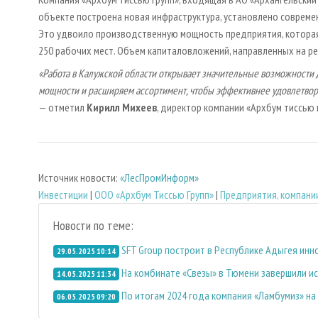
объекте построена новая инфраструктура, установлено совреме
Это удвоило производственную мощность предприятия, которая 
250 рабочих мест. Объем капиталовложений, направленных на ре
«Работа в Калужской области открывает значительные возможности 
мощности и расширяем ассортимент, чтобы эффективнее удовлетворя
— отметил
Кирилл Михеев
, директор компании «Архбум тиссью 
Источник новости:
«ЛесПромИнформ»
Инвестиции
|
ООО «Архбум Тиссью Групп»
|
Предприятия, компани
Новости по теме:
SFT Group построит в Республике Адыгея ин
29.05.2025 10:14
На комбинате «Свезы» в Тюмени завершили 
14.05.2025 11:34
По итогам 2024 года компания «Ламбумиз» на
06.05.2025 09:20