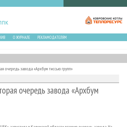
ХИВ
О ЖУРНАЛЕ
РЕКЛАМОДАТЕЛЯМ
ая очередь завода «Архбум тиссью групп»
торая очередь завода «Архбум
 ЦБК», запустила в Калужской области вторую очередь завода. На