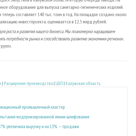
нное оборудование для выпуска санитарно-гигиенических изделий.
теперь составляет 140 тыс. тонн в год. На площадке создано около
ализацию инвестпроекта, оценивается в 12,5 млрд рублей.
для роста и развития нашего бизнеса. Мы планомерно наращиваем
ть потребности рынка и способствовать развитию экономики региона»
,
групп».
и
|
Расширение производства
|
ЦБП
|
Калужская область
новационный промышленный кластер
испытания модернизированной линии шлифования
 7% увеличила выручку и на 13% — продажи