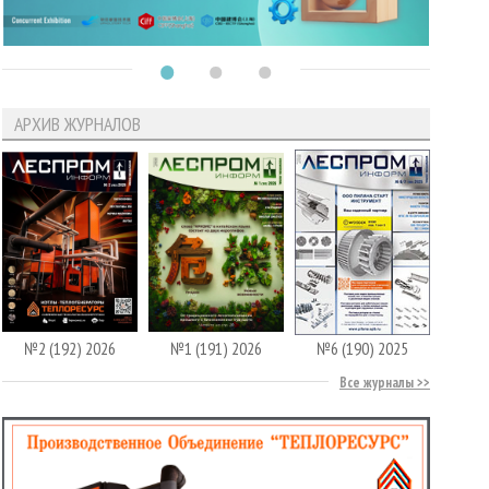
АРХИВ ЖУРНАЛОВ
№2 (192) 2026
№1 (191) 2026
№6 (190) 2025
Все журналы