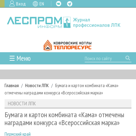
Вход
EN
☰ Меню
ГЛАВНАЯ
РУБРИКИ И ТЕМЫ
Главная
Новости ЛПК
Бумага и картон комбината «Кама»
РУБРИКИ ЖУРНАЛА
НОВОСТИ
отмечены наградами конкурса «Всероссийская марка»
ЛЕСНОЕ ХОЗЯЙСТВО
КАЛЕНДАРЬ СОБЫТИЙ
ПРОЕКТЫ ЛПИ
НОВОСТИ ЛПК
ЛЕСОЗАГОТОВКА
НОВОСТИ ЛПК
АНАЛИТИКА
АРХИВ
Бумага и картон комбината «Кама» отмечены
ЛЕСОПИЛЕНИЕ
НОВОСТИ ЖУРНАЛА
ПРЕДПРИЯТИЯ ЛПК
АРХИВ ЖУРНАЛОВ
наградами конкурса «Всероссийская марка»
О ЖУРНАЛЕ
ДЕРЕВООБРАБОТКА
НОВОСТИ КОМПАНИЙ
ЛЕСНЫЕ РЕГИОНЫ РОССИИ
СТАТЬИ
ПОДПИСКА
РЕКЛАМОДАТЕЛЯМ
Пермский край