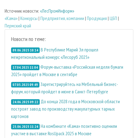
Источник новости:
«ЛесПромИнформ»
«Кама»
|
Конкурсы
|
Предприятия, компании
|
Продукция
|
ЦБП
|
Пермский край
Новости по теме:
В Республике Марий Эл прошел
09.06.2025 10:14
межрегиональный конкурс «Лесоруб 2025»
Форум-выставка «Российская неделя бумаги
17.04.2025 11:04
2025» пройдет в Москве в сентябре
Зарегистрируйтесь на Мебельный бизнес-
07.05.2025 09:49
форум, который пройдет в июне в Санкт-Петербурге
До конца 2028 года в Московской области
24.06.2025 09:22
построят завод по производству макулатурных тарных
картонов
На комбинате «Кама» позитивно оценили
25.06.2025 11:24
участие в выставке RosUpack 2025 в Москве