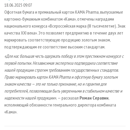
СУШКА ДРЕВЕСИНЫ
ПЕРСОНЫ
КОНТАКТЫ
РЕКЛАМА
18.06.2025 09:07
Офсетная бумага и премиальный картон КАМА Pharma, выпускаемые
ПРОИЗВОДСТВО ДРЕВЕСНЫХ ПЛИТ
МОБИЛЬНЫЕ ВЫСТАВКИ
РЕКЛАМА НА САЙТЕ
картонно-бумажным комбинатом «Кама», отмечены наградами
ДЕРЕВЯННОЕ ДОМОСТРОЕНИЕ
ОФИЦИАЛЬНЫЕ ДЕЛЕГАЦИИ
национального конкурса «Всероссийская марка (III тысячелетие). Знак
ПРОИЗВОДСТВО МЕБЕЛИ
качества XXI века». Это позволяет предприятию в течение двух лет
ПРИОРИТЕТНЫЕ ИНВЕСТПРОЕКТЫ
маркировать соответствующую продукцию золотым знаком,
БИОЭНЕРГЕТИКА
RUSSIAN FORESTRY REVIEW
подтверждающим ее соответствие высоким стандартам.
ЦБП
ГАЗЕТА ЛЕСПРОМФОРУМ
«Для нас большая честь одержать победу в этом престижном конкурсе с
ИНСТРУМЕНТ И МАТЕРИАЛЫ
БИБЛИОТЕКА СПЕЦИАЛИСТА
первой попытки. Независимая экспертиза подтвердила соответствие
нашей продукции строгим требованиям государственных стандартов.
Право маркировать картон KAMA Pharma и офсетную бумагу золотым
знаком качества — это не только признание, но и гарантия для
потребителей, позволяющая быть уверенными в стабильном качестве и
надежности нашей продукции»
, — рассказал
Роман Серавин
,
исполняющий обязанности генерального директора комбината
«Кама».