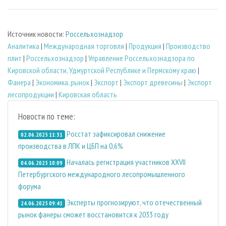
Источник новости:
Россельхознадзор
Аналитика
|
Международная торговля
|
Продукция
|
Производство
плит
|
Россельхознадзор
|
Управление Россельхознадзора по
Кировской области, Удмуртской Республике и Пермскому краю
|
Фанера
|
Экономика, рынок
|
Экспорт
|
Экспорт древесины
|
Экспорт
лесопродукции
|
Кировская область
Новости по теме:
Росстат зафиксировал снижение
02.06.2025 11:31
производства в ЛПК и ЦБП на 0,6%
Началась регистрация участников XXVII
04.06.2025 10:09
Петербургского международного лесопромышленного
форума
Эксперты прогнозируют, что отечественный
24.06.2025 09:41
рынок фанеры сможет восстановится к 2033 году