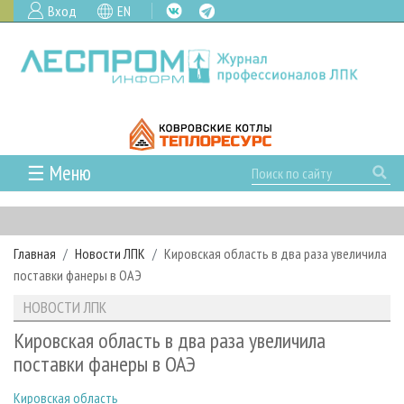
Вход
EN
☰ Меню
ГЛАВНАЯ
РУБРИКИ И ТЕМЫ
Главная
Новости ЛПК
Кировская область в два раза увеличила
РУБРИКИ ЖУРНАЛА
НОВОСТИ
поставки фанеры в ОАЭ
ЛЕСНОЕ ХОЗЯЙСТВО
КАЛЕНДАРЬ СОБЫТИЙ
ПРОЕКТЫ ЛПИ
НОВОСТИ ЛПК
ЛЕСОЗАГОТОВКА
НОВОСТИ ЛПК
АНАЛИТИКА
АРХИВ
Кировская область в два раза увеличила
ЛЕСОПИЛЕНИЕ
НОВОСТИ ЖУРНАЛА
ПРЕДПРИЯТИЯ ЛПК
АРХИВ ЖУРНАЛОВ
поставки фанеры в ОАЭ
О ЖУРНАЛЕ
ДЕРЕВООБРАБОТКА
НОВОСТИ КОМПАНИЙ
ЛЕСНЫЕ РЕГИОНЫ РОССИИ
СТАТЬИ
ПОДПИСКА
РЕКЛАМОДАТЕЛЯМ
Кировская область