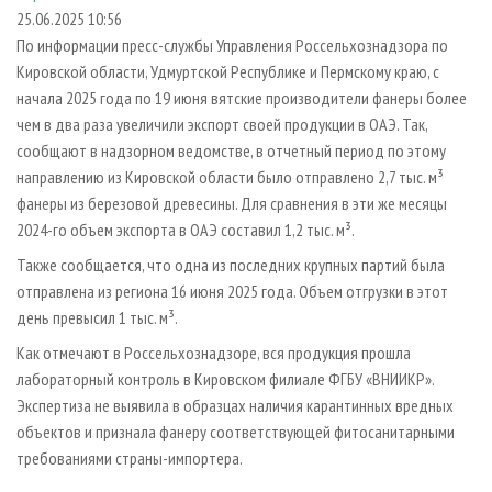
СУШКА ДРЕВЕСИНЫ
ПЕРСОНЫ
КОНТАКТЫ
РЕКЛАМА
25.06.2025 10:56
По информации пресс-службы Управления Россельхознадзора по
ПРОИЗВОДСТВО ДРЕВЕСНЫХ ПЛИТ
МОБИЛЬНЫЕ ВЫСТАВКИ
РЕКЛАМА НА САЙТЕ
Кировской области, Удмуртской Республике и Пермскому краю, с
ДЕРЕВЯННОЕ ДОМОСТРОЕНИЕ
ОФИЦИАЛЬНЫЕ ДЕЛЕГАЦИИ
начала 2025 года по 19 июня вятские производители фанеры более
ПРОИЗВОДСТВО МЕБЕЛИ
чем в два раза увеличили экспорт своей продукции в ОАЭ. Так,
ПРИОРИТЕТНЫЕ ИНВЕСТПРОЕКТЫ
сообщают в надзорном ведомстве, в отчетный период по этому
БИОЭНЕРГЕТИКА
RUSSIAN FORESTRY REVIEW
направлению из Кировской области было отправлено 2,7 тыс. м³
ЦБП
ГАЗЕТА ЛЕСПРОМФОРУМ
фанеры из березовой древесины. Для сравнения в эти же месяцы
2024-го объем экспорта в ОАЭ составил 1,2 тыс. м³.
ИНСТРУМЕНТ И МАТЕРИАЛЫ
БИБЛИОТЕКА СПЕЦИАЛИСТА
Также сообщается, что одна из последних крупных партий была
отправлена из региона 16 июня 2025 года. Объем отгрузки в этот
день превысил 1 тыс. м³.
Как отмечают в Россельхознадзоре, вся продукция прошла
лабораторный контроль в Кировском филиале ФГБУ «ВНИИКР».
Экспертиза не выявила в образцах наличия карантинных вредных
объектов и признала фанеру соответствующей фитосанитарными
требованиями страны-импортера.