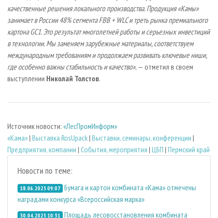
качественные решения локального производства. Продукция «Камы»
занимает в России 48% сегмента FBB + WLC и треть рынка премиального
картона GC1. Это результат многолетней работы и серьезных инвестиций
в технологии. Мы заменяем зарубежные материалы, соответствуем
международным требованиям и продолжаем развивать ключевые ниши,
где особенно важны стабильность и качество»
, — отметил в своем
выступлении
Николай Толстов
.
Источник новости:
«ЛесПромИнформ»
«Кама»
|
Выставка RosUpack
|
Выставки, семинары, конференции
|
Предприятия, компании
|
События, мероприятия
|
ЦБП
|
Пермский край
Новости по теме:
Бумага и картон комбината «Кама» отмечены
18.06.2025 09:07
наградами конкурса «Всероссийская марка»
Площадь лесовосстановления комбината
30.04.2025 10:31