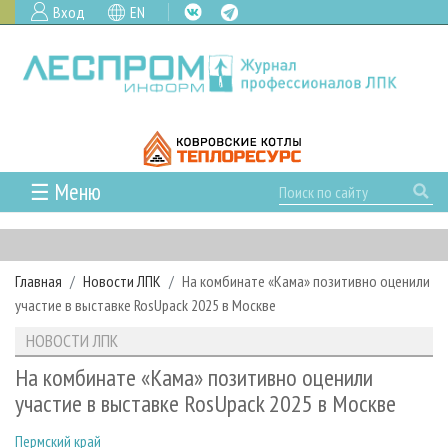
Вход
EN
☰ Меню
ГЛАВНАЯ
РУБРИКИ И ТЕМЫ
Главная
Новости ЛПК
На комбинате «Кама» позитивно оценили
РУБРИКИ ЖУРНАЛА
НОВОСТИ
участие в выставке RosUpack 2025 в Москве
ЛЕСНОЕ ХОЗЯЙСТВО
КАЛЕНДАРЬ СОБЫТИЙ
ПРОЕКТЫ ЛПИ
НОВОСТИ ЛПК
ЛЕСОЗАГОТОВКА
НОВОСТИ ЛПК
АНАЛИТИКА
АРХИВ
На комбинате «Кама» позитивно оценили
ЛЕСОПИЛЕНИЕ
НОВОСТИ ЖУРНАЛА
ПРЕДПРИЯТИЯ ЛПК
АРХИВ ЖУРНАЛОВ
участие в выставке RosUpack 2025 в Москве
О ЖУРНАЛЕ
ДЕРЕВООБРАБОТКА
НОВОСТИ КОМПАНИЙ
ЛЕСНЫЕ РЕГИОНЫ РОССИИ
СТАТЬИ
ПОДПИСКА
РЕКЛАМОДАТЕЛЯМ
Пермский край