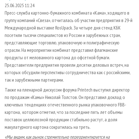
СУШКА ДРЕВЕСИНЫ
ПЕРСОНЫ
КОНТАКТЫ
РЕКЛАМА
25.06.2025 11:24
Пресс-служба картонно-бумажного комбината «Кама», ходящего в
ПРОИЗВОДСТВО ДРЕВЕСНЫХ ПЛИТ
МОБИЛЬНЫЕ ВЫСТАВКИ
РЕКЛАМА НА САЙТЕ
группу компаний «Свеза», отчиталась об участии предприятия в 29-й
ДЕРЕВЯННОЕ ДОМОСТРОЕНИЕ
ОФИЦИАЛЬНЫЕ ДЕЛЕГАЦИИ
Международной выставке RosUpack. За четыре дня стенд КБК
ПРОИЗВОДСТВО МЕБЕЛИ
посетили тысячи специалистов из России и зарубежных стран,
ПРИОРИТЕТНЫЕ ИНВЕСТПРОЕКТЫ
представляющие торговлю, упаковочную и полиграфическую
БИОЭНЕРГЕТИКА
RUSSIAN FORESTRY REVIEW
отрасли. На мероприятии комбинат представил флагманские
ЦБП
ГАЗЕТА ЛЕСПРОМФОРУМ
продукты от мелованного картона до офсетной бумаги.
Представители предприятия провели десятки деловых встреч, на
ИНСТРУМЕНТ И МАТЕРИАЛЫ
БИБЛИОТЕКА СПЕЦИАЛИСТА
которых обсудили перспективы сотрудничества как с российскими,
так и зарубежными партнерами.
Также на пленарной дискуссии форума Printech выступил директор
по продажам «Камы» Николай Толстов. Он представил доклад о
ключевых тенденциях отечественного рынка упаковочного FBB-
картона, котором отметил, что за последние пять лет объемы
поставок целлюлозной продукции стабильно растут, а доля
макулатурного картона сократилась на треть.
«Мы видим, как рынок стремительно переориентируется на