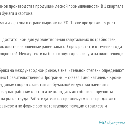
емов производства продукции лесной промышленности. В 1 квартале
 бумаги и картона.
аги и картона в стране выросли на 7%. Также продолжился рост
ве, достаточном для удовлетворения квартальных потребностей,
зовать накопленные ранее запасы. Спрос растет, и в течение года
щностей. Между тем, и на балансовую древесину, и на пиловочник, и
рики на международном рынке, в значительной степени определяют
ию Правительственной Программы, − сказал Тимо Яатинен. − Кроме
рудовым спорам с занятыми в бумажной индустрии наемными
ся у нас рабочим местам и не выводить их собственноручно за
и на рынке труда. Работодатели по-прежнему готовы предложить
размере и по форме соответствующее текущим отраслевым
РАО «Бумпром»