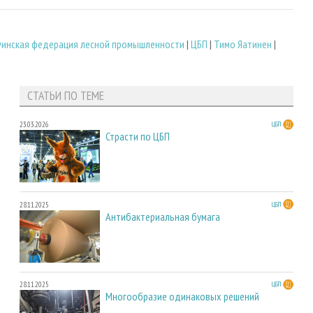
инская федерация лесной промышленности
|
ЦБП
|
Тимо Яатинен
|
СТАТЬИ ПО ТЕМЕ
23.03.2026
ЦБП
Страсти по ЦБП
28.11.2025
ЦБП
Антибактериальная бумага
28.11.2025
ЦБП
Многообразие одинаковых решений