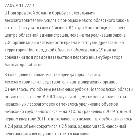
СУШКА ДРЕВЕСИНЫ
ПЕРСОНЫ
КОНТАКТЫ
РЕКЛАМА
22.05.2011 22:14
В Новгородской области борьбу с нелегальными
ПРОИЗВОДСТВО ДРЕВЕСНЫХ ПЛИТ
МОБИЛЬНЫЕ ВЫСТАВКИ
РЕКЛАМА НА САЙТЕ
лесозаготовителями усилят с помощью нового областного закона,
ДЕРЕВЯННОЕ ДОМОСТРОЕНИЕ
ОФИЦИАЛЬНЫЕ ДЕЛЕГАЦИИ
который вступит в силу с 1 июня 2011 года. Как сообщили в пресс-
ПРОИЗВОДСТВО МЕБЕЛИ
центре областной администрации, механизмы реализации закона
ПРИОРИТЕТНЫЕ ИНВЕСТПРОЕКТЫ
«Об организации деятельности приема и отгрузки древесины на
БИОЭНЕРГЕТИКА
RUSSIAN FORESTRY REVIEW
территории Новгородской области» обсуждались 19 мая на
ЦБП
ГАЗЕТА ЛЕСПРОМФОРУМ
совещании под председательством первого вице-губернатора
Александра Габитова.
ИНСТРУМЕНТ И МАТЕРИАЛЫ
БИБЛИОТЕКА СПЕЦИАЛИСТА
В совещании приняли участие арендаторы, лесники,
лесозаготовители, представители контролирующих органов.
Отмечалось, что объемы незаконных рубок в Новгородской области
остаются высокими. В 2010 году при общем снижении количества
незаконных лесозаготовок отмечалось увеличение объемов
незаконно срубленного леса — на 23% по сравнению с 2009 годом. В
первом квартале 2011 года количество незаконных рубок снизилось
в 2,4 раза, объем сократился в 2,5 раза, однако ущерб, наносимый
нелегальными лесорубами, остается высоким.