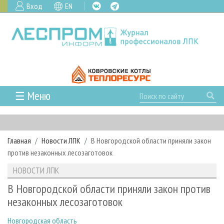
Вход
EN
☰ Меню
ГЛАВНАЯ
РУБРИКИ И ТЕМЫ
Главная
Новости ЛПК
В Новгородской области приняли закон
РУБРИКИ ЖУРНАЛА
НОВОСТИ
против незаконных лесозаготовок
ЛЕСНОЕ ХОЗЯЙСТВО
КАЛЕНДАРЬ СОБЫТИЙ
ПРОЕКТЫ ЛПИ
НОВОСТИ ЛПК
ЛЕСОЗАГОТОВКА
НОВОСТИ ЛПК
АНАЛИТИКА
АРХИВ
В Новгородской области приняли закон против
ЛЕСОПИЛЕНИЕ
НОВОСТИ ЖУРНАЛА
ПРЕДПРИЯТИЯ ЛПК
АРХИВ ЖУРНАЛОВ
незаконных лесозаготовок
О ЖУРНАЛЕ
ДЕРЕВООБРАБОТКА
НОВОСТИ КОМПАНИЙ
ЛЕСНЫЕ РЕГИОНЫ РОССИИ
СТАТЬИ
ПОДПИСКА
РЕКЛАМОДАТЕЛЯМ
Новгородская область