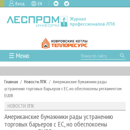
Вход
EN
☰ Меню
ГЛАВНАЯ
РУБРИКИ И ТЕМЫ
Главная
Новости ЛПК
Американские бумажники рады
РУБРИКИ ЖУРНАЛА
НОВОСТИ
устранению торговых барьеров с ЕС, но обеспокоены регламентом
ЛЕСНОЕ ХОЗЯЙСТВО
КАЛЕНДАРЬ СОБЫТИЙ
EUDR
ПРОЕКТЫ ЛПИ
ЛЕСОЗАГОТОВКА
НОВОСТИ ЛПК
АНАЛИТИКА
НОВОСТИ ЛПК
АРХИВ
ЛЕСОПИЛЕНИЕ
НОВОСТИ ЖУРНАЛА
ПРЕДПРИЯТИЯ ЛПК
АРХИВ ЖУРНАЛОВ
Американские бумажники рады устранению
О ЖУРНАЛЕ
торговых барьеров с ЕС, но обеспокоены
ДЕРЕВООБРАБОТКА
НОВОСТИ КОМПАНИЙ
ЛЕСНЫЕ РЕГИОНЫ РОССИИ
СТАТЬИ
ПОДПИСКА
РЕКЛАМОДАТЕЛЯМ