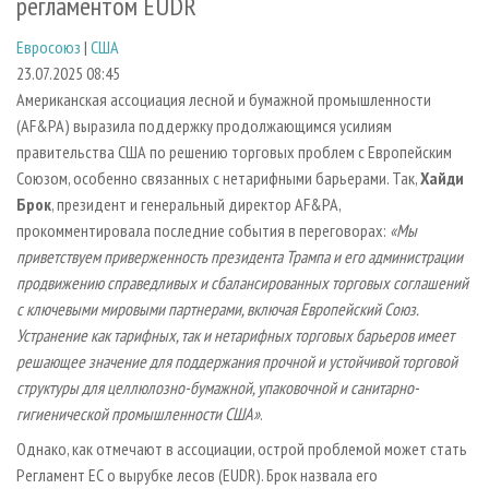
регламентом EUDR
СУШКА ДРЕВЕСИНЫ
ПЕРСОНЫ
КОНТАКТЫ
РЕКЛАМА
Евросоюз
|
США
ПРОИЗВОДСТВО ДРЕВЕСНЫХ ПЛИТ
МОБИЛЬНЫЕ ВЫСТАВКИ
РЕКЛАМА НА САЙТЕ
23.07.2025 08:45
ДЕРЕВЯННОЕ ДОМОСТРОЕНИЕ
ОФИЦИАЛЬНЫЕ ДЕЛЕГАЦИИ
Американская ассоциация лесной и бумажной промышленности
ПРОИЗВОДСТВО МЕБЕЛИ
ПРИОРИТЕТНЫЕ ИНВЕСТПРОЕКТЫ
(AF&PA) выразила поддержку продолжающимся усилиям
правительства США по решению торговых проблем с Европейским
БИОЭНЕРГЕТИКА
RUSSIAN FORESTRY REVIEW
Союзом, особенно связанных с нетарифными барьерами. Так,
Хайди
ЦБП
ГАЗЕТА ЛЕСПРОМФОРУМ
Брок
, президент и генеральный директор AF&PA,
прокомментировала последние события в переговорах:
«Мы
ИНСТРУМЕНТ И МАТЕРИАЛЫ
БИБЛИОТЕКА СПЕЦИАЛИСТА
приветствуем приверженность президента Трампа и его администрации
продвижению справедливых и сбалансированных торговых соглашений
с ключевыми мировыми партнерами, включая Европейский Союз.
Устранение как тарифных, так и нетарифных торговых барьеров имеет
решающее значение для поддержания прочной и устойчивой торговой
структуры для целлюлозно-бумажной, упаковочной и санитарно-
гигиенической промышленности США»
.
Однако, как отмечают в ассоциации, острой проблемой может стать
Регламент ЕС о вырубке лесов (EUDR). Брок назвала его