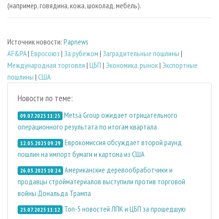
(например, говядина, кожа, шоколад, мебель).
Источник новости:
Papnews
AF&PA
|
Евросоюз
|
За рубежом
|
Заградительные пошлины
|
Международная торговля
|
ЦБП
|
Экономика, рынок
|
Экспортные
пошлины
|
США
Новости по теме:
Metsä Group ожидает отрицательного
09.07.2025 11:25
операционного результата по итогам квартала
Еврокомиссия обсуждает второй раунд
12.05.2025 09:29
пошлин на импорт бумаги и картона из США
Американские деревообработчики и
26.03.2025 10:24
продавцы стройматериалов выступили против торговой
войны Дональда Трампа
Топ-5 новостей ЛПК и ЦБП за прошедшую
25.07.2025 11:12