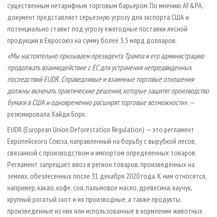
существенным нетарифным торговым барьером. По мнению AF&PA,
документ представляет серьезную угрозу для экспорта США и
потенциально ставит под угрозу ежегодные поставки лесной
продукции в Евросоюз на сумму более 3,5 млрд долларов.
«Мы настоятельно призываем президента Трампа и его администрацию
продолжать взаимодействие с ЕС для устранения непредвиденных
последствий EUDR. Справедливые и взаимные торговые отношения
должны включать практические решения, которые защитят производство
бумаги в США и одновременно расширят торговые возможности»
, —
резюмировала Хайди Борк.
EUDR (European Union Deforestation Regulation) — это регламент
Европейского Союза, направленный на борьбу с вырубкой лесов,
связанной с производством и импортом определенных товаров.
Регламент запрещает ввоз в регион товаров, произведенных на
землях, обезлесенных после 31 декабря 2020 года. К ним относятся,
например, какао, кофе, соя, пальмовое масло, древесина, каучук,
крупный рогатый скот и их производные, а также продукты,
произведенные из них или использованные в кормлении животных