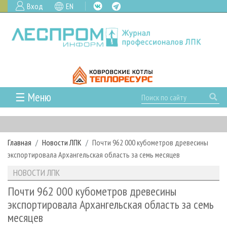
Вход
EN
☰ Меню
ГЛАВНАЯ
РУБРИКИ И ТЕМЫ
Главная
Новости ЛПК
Почти 962 000 кубометров древесины
РУБРИКИ ЖУРНАЛА
НОВОСТИ
экспортировала Архангельская область за семь месяцев
ЛЕСНОЕ ХОЗЯЙСТВО
КАЛЕНДАРЬ СОБЫТИЙ
ПРОЕКТЫ ЛПИ
НОВОСТИ ЛПК
ЛЕСОЗАГОТОВКА
НОВОСТИ ЛПК
АНАЛИТИКА
АРХИВ
Почти 962 000 кубометров древесины
ЛЕСОПИЛЕНИЕ
НОВОСТИ ЖУРНАЛА
ПРЕДПРИЯТИЯ ЛПК
АРХИВ ЖУРНАЛОВ
экспортировала Архангельская область за семь
О ЖУРНАЛЕ
месяцев
ДЕРЕВООБРАБОТКА
НОВОСТИ КОМПАНИЙ
ЛЕСНЫЕ РЕГИОНЫ РОССИИ
СТАТЬИ
ПОДПИСКА
РЕКЛАМОДАТЕЛЯМ