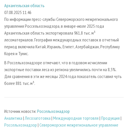
СУШКА ДРЕВЕСИНЫ
ПЕРСОНЫ
КОНТАКТЫ
РЕКЛАМА
Архангельская область
07.08.2025 11:46
ПРОИЗВОДСТВО ДРЕВЕСНЫХ ПЛИТ
МОБИЛЬНЫЕ ВЫСТАВКИ
РЕКЛАМА НА САЙТЕ
По информации пресс-службы Североморского межрегионального
ДЕРЕВЯННОЕ ДОМОСТРОЕНИЕ
ОФИЦИАЛЬНЫЕ ДЕЛЕГАЦИИ
управления Россельхознадзора, в январе-июле 2025 года
ПРОИЗВОДСТВО МЕБЕЛИ
ПРИОРИТЕТНЫЕ ИНВЕСТПРОЕКТЫ
Архангельская область экспортировала 961,8 тыс. м³
лесоматериалов. География международных поставок в отчетный
БИОЭНЕРГЕТИКА
RUSSIAN FORESTRY REVIEW
период включила Китай, Израиль, Египет, Азербайджан, Республику
ЦБП
ГАЗЕТА ЛЕСПРОМФОРУМ
Корея и Тунис.
ИНСТРУМЕНТ И МАТЕРИАЛЫ
БИБЛИОТЕКА СПЕЦИАЛИСТА
В Россельхознадзоре отмечают, что в годовом исчислении
экспортные поставки леса из региона увеличились почти на 8,5%.
Для сравнения в эти же месяцы 2024 года показатель составил чуть
более 881 тыс. м³.
Источник новости:
Россельхознадзор
Аналитика
|
Лесозаготовка
|
Международная торговля
|
Продукция
|
Россельхознадзор
|
Североморское межрегиональное управление